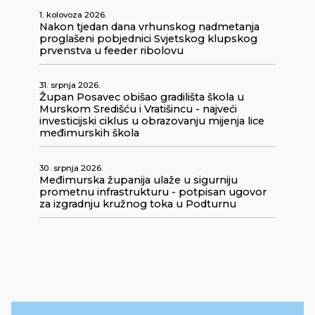
1. kolovoza 2026.
Nakon tjedan dana vrhunskog nadmetanja
proglašeni pobjednici Svjetskog klupskog
prvenstva u feeder ribolovu
31. srpnja 2026.
Župan Posavec obišao gradilišta škola u
Murskom Središću i Vratišincu - najveći
investicijski ciklus u obrazovanju mijenja lice
međimurskih škola
30. srpnja 2026.
Međimurska županija ulaže u sigurniju
prometnu infrastrukturu - potpisan ugovor
za izgradnju kružnog toka u Podturnu