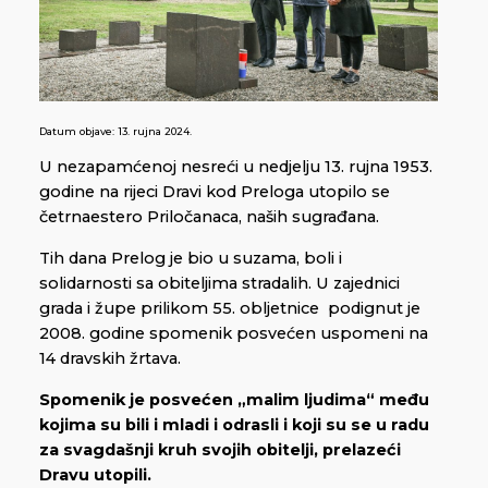
Datum objave:
13. rujna 2024.
U nezapamćenoj nesreći u nedjelju 13. rujna 1953.
godine na rijeci Dravi kod Preloga utopilo se
četrnaestero Priločanaca, naših sugrađana.
Tih dana Prelog je bio u suzama, boli i
solidarnosti sa obiteljima stradalih. U zajednici
grada i župe prilikom 55. obljetnice podignut je
2008. godine spomenik posvećen uspomeni na
14 dravskih žrtava.
Spomenik je posvećen „malim ljudima“ među
kojima su bili i mladi i odrasli i koji su se u radu
za svagdašnji kruh svojih obitelji, prelazeći
Dravu utopili.