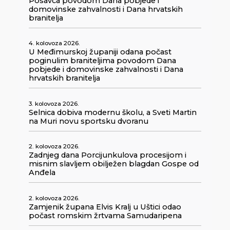
Posavca povodom Dana pobjede i
domovinske zahvalnosti i Dana hrvatskih
branitelja
4. kolovoza 2026.
U Međimurskoj županiji odana počast
poginulim braniteljima povodom Dana
pobjede i domovinske zahvalnosti i Dana
hrvatskih branitelja
3. kolovoza 2026.
Selnica dobiva modernu školu, a Sveti Martin
na Muri novu sportsku dvoranu
2. kolovoza 2026.
Zadnjeg dana Porcijunkulova procesijom i
misnim slavljem obilježen blagdan Gospe od
Anđela
2. kolovoza 2026.
Zamjenik župana Elvis Kralj u Uštici odao
počast romskim žrtvama Samudaripena