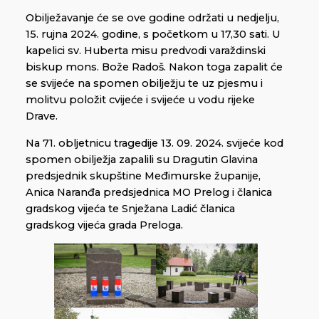
Obilježavanje će se ove godine održati u nedjelju,
15. rujna 2024. godine, s početkom u 17,30 sati. U
kapelici sv. Huberta misu predvodi varaždinski
biskup mons. Bože Radoš. Nakon toga zapalit će
se svijeće na spomen obilježju te uz pjesmu i
molitvu položit cvijeće i svijeće u vodu rijeke
Drave.
Na 71. obljetnicu tragedije 13. 09. 2024. svijeće kod
spomen obilježja zapalili su Dragutin Glavina
predsjednik skupštine Međimurske županije,
Anica Naranđa predsjednica MO Prelog i članica
gradskog vijeća te Snježana Ladić članica
gradskog vijeća grada Preloga.