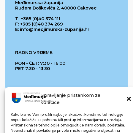
Međimurska županija
Ruđera Boškovića 2, 40000 Čakovec
T: +385 (0)40 374 111
F: +385 (0)40 374 269
E: info@medjimurska-zupanija.hr
RADNO VRIJEME:
PON - ČET: 7:30 - 16:00
PET 7:30 - 13:30
Upravljanje pristankom za
kolačiće
Kako bismo Vam pružili najbolje iskustvo, koristimo tehnologije
poput kolačića za pohranu i/ili pristup informacijama o uređaju.
Pristanak na te tehnologije omogućit će nam obradu podataka.
REPUBLIKA HRVATSKA
Nepristanak ili povlačenje privole može negativno utjecati na