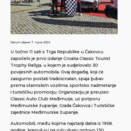
Datum objave:
7. rujna 2024.
U točno 11 sati s Trga Republike u Čakovcu
započelo je prvo izdanje Croatia Classic Tourist
Trophy Rallyja, u kojem je sudjelovalo 30
povijesnih automobila. Ovaj događaj, koji će
zasigurno postati tradicionalan, spaja ljubav
prema starinskim vozilima, sportsko nadmetanje
i turističku promociju. Organizaciju je preuzeo
Classic Auto Club Međimurje, uz potporu
Međimurske županije, Grada Čakovca i Turističke
zajednice Međimurske županije.
Automobili, među kojima najstariji datira iz 1958.
godine, krenuli su na rutu dugu gotovo 130