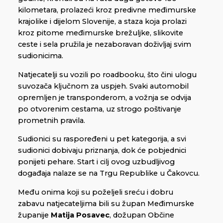
kilometara, prolazeći kroz predivne međimurske
krajolike i dijelom Slovenije, a staza koja prolazi
kroz pitome međimurske brežuljke, slikovite
ceste i sela pružila je nezaboravan doživljaj svim
sudionicima.
Natjecatelji su vozili po roadbooku, što čini ulogu
suvozača ključnom za uspjeh. Svaki automobil
opremljen je transponderom, a vožnja se odvija
po otvorenim cestama, uz strogo poštivanje
prometnih pravila.
Sudionici su raspoređeni u pet kategorija, a svi
sudionici dobivaju priznanja, dok će pobjednici
ponijeti pehare. Start i cilj ovog uzbudljivog
događaja nalaze se na Trgu Republike u Čakovcu.
Među onima koji su poželjeli sreću i dobru
zabavu natjecateljima bili su župan Međimurske
županije
Matija Posavec
, dožupan Občine