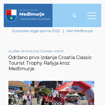
Europska regija sporta 2022.
|
Visit Međimurje
SLUŽBA ZA POSLOVE ŽUPANA
,
VIJESTI
Održano prvo izdanje Croatia Classic
Tourist Trophy Rallyja kroz
Međimurje