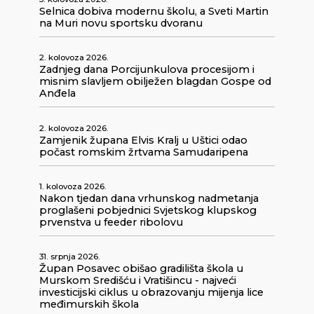
Selnica dobiva modernu školu, a Sveti Martin
na Muri novu sportsku dvoranu
2. kolovoza 2026.
Zadnjeg dana Porcijunkulova procesijom i
misnim slavljem obilježen blagdan Gospe od
Anđela
2. kolovoza 2026.
Zamjenik župana Elvis Kralj u Uštici odao
počast romskim žrtvama Samudaripena
1. kolovoza 2026.
Nakon tjedan dana vrhunskog nadmetanja
proglašeni pobjednici Svjetskog klupskog
prvenstva u feeder ribolovu
31. srpnja 2026.
Župan Posavec obišao gradilišta škola u
Murskom Središću i Vratišincu - najveći
investicijski ciklus u obrazovanju mijenja lice
međimurskih škola