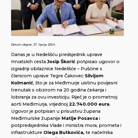
Datum objave:
27. lipnja 2024.
Danas je u Nedelišću predsjednik uprave
Hrvatskih cesta
Josip Škorić
potpisao ugovor o
izgradnji obilaznice Nedelišće – Pušćine s
članicom uprave Tegre Čakovec
Silvijom
Kolmanić
, što je za Međimurje uistinu povijesni
trenutak s obzirom na 20 godina čekanja i
lobiranja za ovu investiciju. Riječ je o prometnoj
aorti Međimurja, vrijednoj
22.740.000 eura
.
Ugovor je potpisan u prisustvu župana
Međimurske županije
Matije Posavca
i
potpredsjednika Vlade i ministra mora, prometa i
infrastrukture
Olega Butkovića,
te načelnika