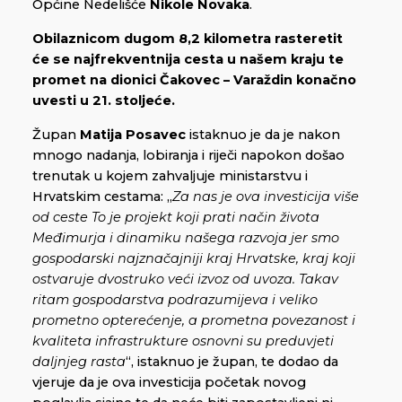
Općine Nedelišće
Nikole Novaka
.
Obilaznicom dugom 8,2 kilometra rasteretit
će se najfrekventnija cesta u našem kraju te
promet na dionici Čakovec – Varaždin konačno
uvesti u 21. stoljeće.
Župan
Matija Posavec
istaknuo je da je nakon
mnogo nadanja, lobiranja i riječi napokon došao
trenutak u kojem zahvaljuje ministarstvu i
Hrvatskim cestama: „
Za nas je ova investicija više
od ceste To je projekt koji prati način života
Međimurja i dinamiku našega razvoja jer smo
gospodarski najznačajniji kraj Hrvatske, kraj koji
ostvaruje dvostruko veći izvoz od uvoza. Takav
ritam gospodarstva podrazumijeva i veliko
prometno opterećenje, a prometna povezanost i
kvaliteta infrastrukture osnovni su preduvjeti
daljnjeg rasta
“, istaknuo je župan, te dodao da
vjeruje da je ova investicija početak novog