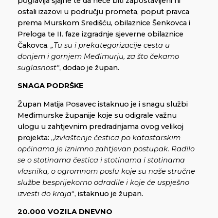
poglavlja sjajne te da neće biti zapostavljeni ni
ostali izazovi u području prometa, poput pravca
prema Murskom Središću, obilaznice Šenkovca i
Preloga te II. faze izgradnje sjeverne obilaznice
Čakovca.
„Tu su i prekategorizacije cesta u
donjem i gornjem Međimurju, za što čekamo
suglasnost“
, dodao je župan.
SNAGA PODRŠKE
Župan Matija Posavec istaknuo je i snagu službi
Međimurske županije koje su odigrale važnu
ulogu u zahtjevnim predradnjama ovog velikoj
projekta: „
Izvlaštenje čestica po katastarskim
općinama je iznimno zahtjevan postupak. Radilo
se o stotinama čestica i stotinama i stotinama
vlasnika, o ogromnom poslu koje su naše stručne
službe besprijekorno odradile i koje će uspješno
izvesti do kraja
“, istaknuo je župan.
20.000 VOZILA DNEVNO