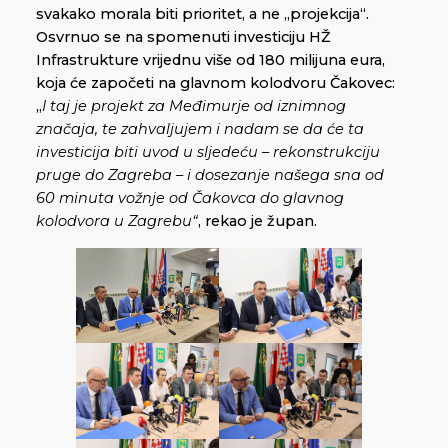
svakako morala biti prioritet, a ne „projekcija“.
Osvrnuo se na spomenuti investiciju HŽ
Infrastrukture vrijednu više od 180 milijuna eura,
koja će započeti na glavnom kolodvoru Čakovec:
„
I taj je projekt za Međimurje od iznimnog
značaja, te zahvaljujem i nadam se da će ta
investicija biti uvod u sljedeću – rekonstrukciju
pruge do Zagreba – i dosezanje našega sna od
60 minuta vožnje od Čakovca do glavnog
kolodvora u Zagrebu“
, rekao je župan.