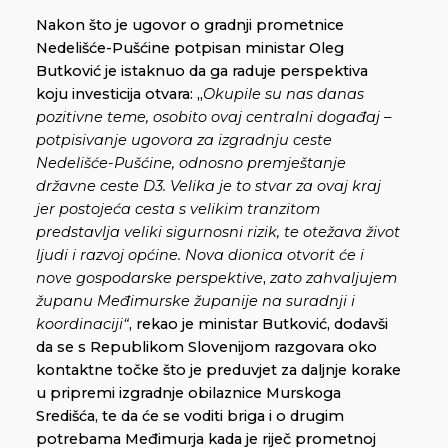
Nakon što je ugovor o gradnji prometnice
Nedelišće-Pušćine potpisan ministar Oleg
Butković je istaknuo da ga raduje perspektiva
koju investicija otvara: „
Okupile su nas danas
pozitivne teme, osobito ovaj centralni događaj –
potpisivanje ugovora za izgradnju ceste
Nedelišće-Pušćine, odnosno premještanje
državne ceste D3. Velika je to stvar za ovaj kraj
jer postojeća cesta s velikim tranzitom
predstavlja veliki sigurnosni rizik, te otežava život
ljudi i razvoj općine. Nova dionica otvorit će i
nove gospodarske perspektive
,
zato zahvaljujem
županu Međimurske županije na suradnji i
koordinaciji“
, rekao je ministar Butković, dodavši
da se s Republikom Slovenijom razgovara oko
kontaktne točke što je preduvjet za daljnje korake
u pripremi izgradnje obilaznice Murskoga
Središća, te da će se voditi briga i o drugim
potrebama Međimurja kada je riječ prometnoj