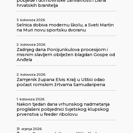
pobjede i domovinske zahvalnosti i Dana
hrvatskih branitelja
3. kolovoza 2026.
Selnica dobiva modernu školu, a Sveti Martin
na Muri novu sportsku dvoranu
2. kolovoza 2026.
Zadnjeg dana Porcijunkulova procesijom i
misnim slavljem obilježen blagdan Gospe od
Anđela
2. kolovoza 2026.
Zamjenik župana Elvis Kralj u Uštici odao
počast romskim žrtvama Samudaripena
1. kolovoza 2026.
Nakon tjedan dana vrhunskog nadmetanja
proglašeni pobjednici Svjetskog klupskog
prvenstva u feeder ribolovu
31. srpnja 2026.