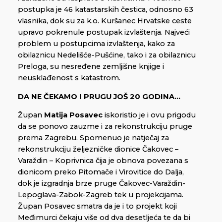
postupka je 46 katastarskih čestica, odnosno 63
vlasnika, dok su za k.o. Kuršanec Hrvatske ceste
upravo pokrenule postupak izvlaštenja. Najveći
problem u postupcima izvlaštenja, kako za
obilaznicu Nedelišće-Pušćine, tako i za obilaznicu
Preloga, su nesređene zemljišne knjige i
neusklađenost s katastrom.
DA NE ČEKAMO I PRUGU JOŠ 20 GODINA…
Župan
Matija Posavec
iskoristio je i ovu prigodu
da se ponovo zauzme i za rekonstrukciju pruge
prema Zagrebu. Spomenuo je natječaj za
rekonstrukciju željezničke dionice Čakovec –
Varaždin – Koprivnica čija je obnova povezana s
dionicom preko Pitomače i Virovitice do Dalja,
dok je izgradnja brze pruge Čakovec-Varaždin-
Lepoglava-Zabok-Zagreb tek u projekcijama.
Župan Posavec smatra da je i to projekt koji
Međimurci čekaju više od dva desetljeća te da bi