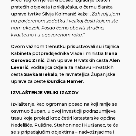
Pred Tegrom je veliki posao izgradnje ceste i
pratećih objekata i priključaka, o čemu članica
uprave tvrtke Silvija Kolmanić kaže:
„Zahvaljujem
na povjerenom zadatku i velikoj časti kojem ste
nam ukazali. Posao ćemo obaviti stručno,
kvalitetno i u ugovorenom roku.“
Ovom važnom trenutku prisustvovali su i tajnica
Kabineta potpredsjednika Vlade i ministra
Irena
Gerovac Zrnić
, član uprave Hrvatskih cesta
Alen
Leverić
, voditeljica Odjela za nabavu Hrvatskih
cesta
Savka Brekalo
, te ravnateljica Županijske
uprave za ceste
Đurđica Hamer
.
IZVLAŠTENJE VELIKI IZAZOV
Izvlaštenje, kao ogroman posao na koji ranije se
osvrnuo župan, u ovoj investiciji podrazumijeva
trasu koja prolazi kroz četiri katastarske općine
Nedelišće, Pušćine, Strahoninec i Kuršanec, te će
se s pripadajućim objektima – nadvožnjacima i