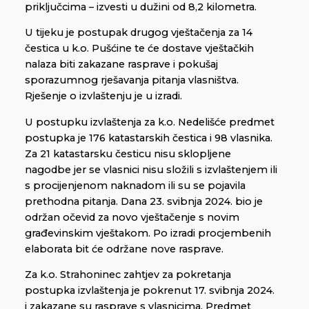
priključcima – izvesti u dužini od 8,2 kilometra.
U tijeku je postupak drugog vještačenja za 14
čestica u k.o. Pušćine te će dostave vještačkih
nalaza biti zakazane rasprave i pokušaj
sporazumnog rješavanja pitanja vlasništva.
Rješenje o izvlaštenju je u izradi.
U postupku izvlaštenja za k.o. Nedelišće predmet
postupka je 176 katastarskih čestica i 98 vlasnika.
Za 21 katastarsku česticu nisu sklopljene
nagodbe jer se vlasnici nisu složili s izvlaštenjem ili
s procijenjenom naknadom ili su se pojavila
prethodna pitanja. Dana 23. svibnja 2024. bio je
održan očevid za novo vještačenje s novim
građevinskim vještakom. Po izradi procjembenih
elaborata bit će održane nove rasprave.
Za k.o. Strahoninec zahtjev za pokretanja
postupka izvlaštenja je pokrenut 17. svibnja 2024.
i zakazane su rasprave s vlasnicima. Predmet