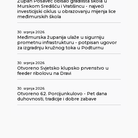
Župan Posavec obišao gradilišta škola u
Murskom Središću i Vratišincu - najveći
investicijski ciklus u obrazovanju mijenja lice
međimurskih škola
30. srpnja 2026.
Međimurska županija ulaže u sigurniju
prometnu infrastrukturu - potpisan ugovor
za izgradnju kružnog toka u Podturnu
30. srpnja 2026.
Otvoreno Svjetsko klupsko prvenstvo u
feeder ribolovu na Dravi
30. srpnja 2026.
Otvoreno 62. Porcijunkulovo - Pet dana
duhovnosti, tradicije i dobre zabave