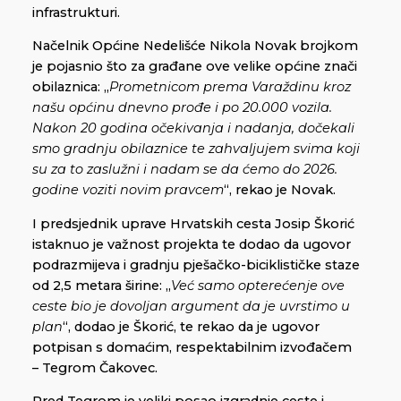
infrastrukturi.
Načelnik Općine Nedelišće Nikola Novak brojkom
je pojasnio što za građane ove velike općine znači
obilaznica: „
Prometnicom prema Varaždinu kroz
našu općinu dnevno prođe i po 20.000 vozila.
Nakon 20 godina očekivanja i nadanja, dočekali
smo gradnju obilaznice te zahvaljujem svima koji
su za to zaslužni i nadam se da ćemo do 2026.
godine voziti novim pravcem
“, rekao je Novak.
I predsjednik uprave Hrvatskih cesta Josip Škorić
istaknuo je važnost projekta te dodao da ugovor
podrazmijeva i gradnju pješačko-biciklističke staze
od 2,5 metara širine: „
Već samo opterećenje ove
ceste bio je dovoljan argument da je uvrstimo u
plan
“, dodao je Škorić, te rekao da je ugovor
potpisan s domaćim, respektabilnim izvođačem
– Tegrom Čakovec.