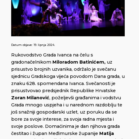
Datum objave:
19. lipnja 2024.
Rukovodstvo Grada Ivanca na čelu s
gradonačelnikom
Miloradom Batinićem,
uz
prisustvo brojnih uzvanika, održalo je svečanu
sjednicu Gradskoga vijeća povodom Dana grada, u
znaku 628. spomendana Ivanca. Svečanosti je
prisustvovao predsjednik Republike Hrvatske
Zoran Milanović
, poželjevši građanima i vodstvu
Grada mnogo uspjeha i u narednom razdoblju te
još snažniji gospodarski uzlet, uz poruku da se
bore za svoje interese, za svoja radna mjesta i
svoje poslove. Domaćinima je dan njihova grada
čestitao i župan Međimurske županije
Matija