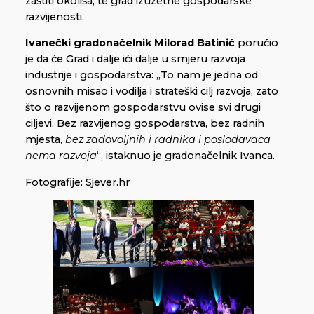
zaštiti okoliša, te grad izuzetne gospodarske
razvijenosti.
Ivanečki gradonačelnik Milorad Batinić
poručio
je da će Grad i dalje ići dalje u smjeru razvoja
industrije i gospodarstva: „To nam je jedna od
osnovnih misao i vodilja i strateški cilj razvoja, zato
što o razvijenom gospodarstvu ovise svi drugi
ciljevi. Bez razvijenog gospodarstva, bez radnih
mjesta,
bez zadovoljnih i radnika i poslodavaca
nema razvoja
“, istaknuo je gradonačelnik Ivanca.
Fotografije: Sjever.hr