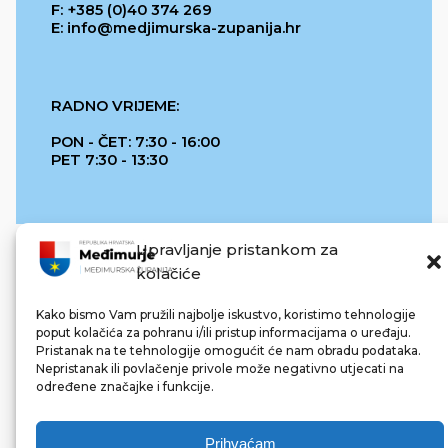
F: +385 (0)40 374 269
E: info@medjimurska-zupanija.hr
RADNO VRIJEME:
PON - ČET: 7:30 - 16:00
PET 7:30 - 13:30
Upravljanje pristankom za
kolačiće
Kako bismo Vam pružili najbolje iskustvo, koristimo tehnologije
poput kolačića za pohranu i/ili pristup informacijama o uređaju.
Pristanak na te tehnologije omogućit će nam obradu podataka.
REPUBLIKA HRVATSKA
Nepristanak ili povlačenje privole može negativno utjecati na
određene značajke i funkcije.
Prihvaćam