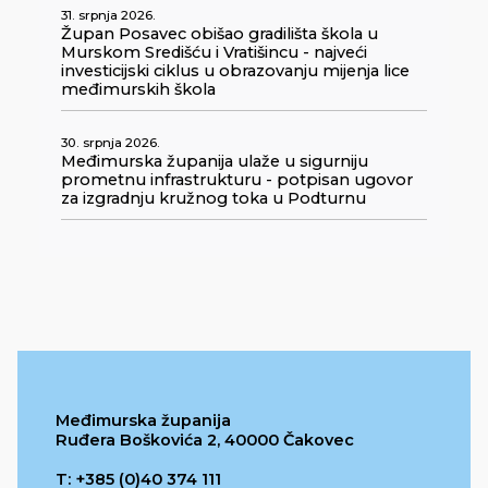
31. srpnja 2026.
Župan Posavec obišao gradilišta škola u
Murskom Središću i Vratišincu - najveći
investicijski ciklus u obrazovanju mijenja lice
međimurskih škola
30. srpnja 2026.
Međimurska županija ulaže u sigurniju
prometnu infrastrukturu - potpisan ugovor
za izgradnju kružnog toka u Podturnu
Međimurska županija
Ruđera Boškovića 2, 40000 Čakovec
T: +385 (0)40 374 111