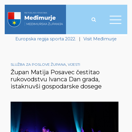
Europska regija sporta 2022.
|
Visit Međimurje
SLUŽBA ZA POSLOVE ŽUPANA
,
VIJESTI
Župan Matija Posavec čestitao
rukovodstvu Ivanca Dan grada,
istaknuvši gospodarske dosege