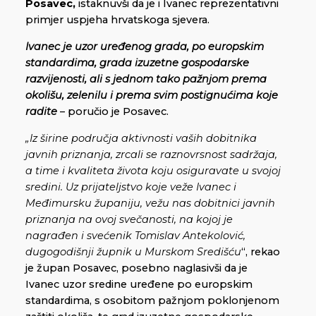
Posavec,
istaknuvši da je i Ivanec reprezentativni
primjer uspjeha hrvatskoga sjevera.
Ivanec je uzor uređenog grada, po europskim
standardima, grada izuzetne gospodarske
razvijenosti, ali s jednom tako pažnjom prema
okolišu, zelenilu i prema svim postignućima koje
radite
– poručio je Posavec.
„Iz širine područja aktivnosti vaših dobitnika
javnih priznanja, zrcali se raznovrsnost sadržaja,
a time i kvaliteta života koju osiguravate u svojoj
sredini. Uz prijateljstvo koje veže Ivanec i
Međimursku županiju, vežu nas dobitnici javnih
priznanja na ovoj svečanosti, na kojoj je
nagrađen i svećenik Tomislav Antekolović,
dugogodišnji župnik u Murskom Središću
“, rekao
je župan Posavec, posebno naglasivši da je
Ivanec uzor sredine uređene po europskim
standardima, s osobitom pažnjom poklonjenom