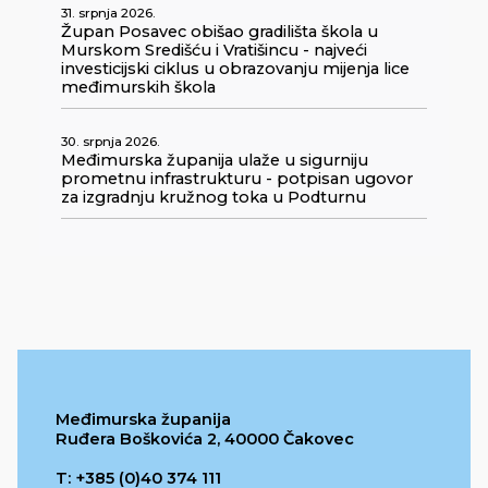
31. srpnja 2026.
Župan Posavec obišao gradilišta škola u
Murskom Središću i Vratišincu - najveći
investicijski ciklus u obrazovanju mijenja lice
međimurskih škola
30. srpnja 2026.
Međimurska županija ulaže u sigurniju
prometnu infrastrukturu - potpisan ugovor
za izgradnju kružnog toka u Podturnu
Međimurska županija
Ruđera Boškovića 2, 40000 Čakovec
T: +385 (0)40 374 111