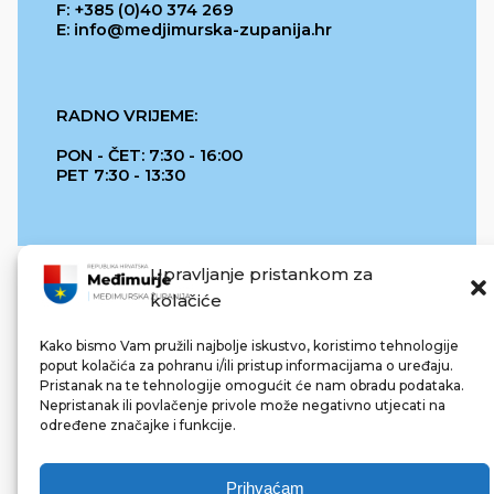
F: +385 (0)40 374 269
E: info@medjimurska-zupanija.hr
RADNO VRIJEME:
PON - ČET: 7:30 - 16:00
PET 7:30 - 13:30
Upravljanje pristankom za
kolačiće
Kako bismo Vam pružili najbolje iskustvo, koristimo tehnologije
poput kolačića za pohranu i/ili pristup informacijama o uređaju.
Pristanak na te tehnologije omogućit će nam obradu podataka.
REPUBLIKA HRVATSKA
Nepristanak ili povlačenje privole može negativno utjecati na
određene značajke i funkcije.
Prihvaćam