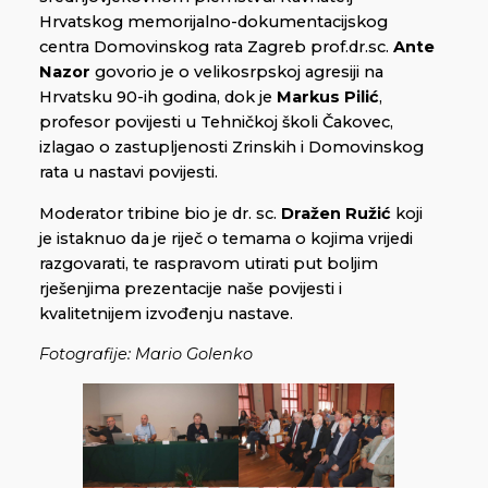
Hrvatskog memorijalno-dokumentacijskog
centra Domovinskog rata Zagreb prof.dr.sc.
Ante
Nazor
govorio je o velikosrpskoj agresiji na
Hrvatsku 90-ih godina, dok je
Markus Pilić
,
profesor povijesti u Tehničkoj školi Čakovec,
izlagao o zastupljenosti Zrinskih i Domovinskog
rata u nastavi povijesti.
Moderator tribine bio je dr. sc.
Dražen Ružić
koji
je istaknuo da je riječ o temama o kojima vrijedi
razgovarati, te raspravom utirati put boljim
rješenjima prezentacije naše povijesti i
kvalitetnijem izvođenju nastave.
Fotografije: Mario Golenko