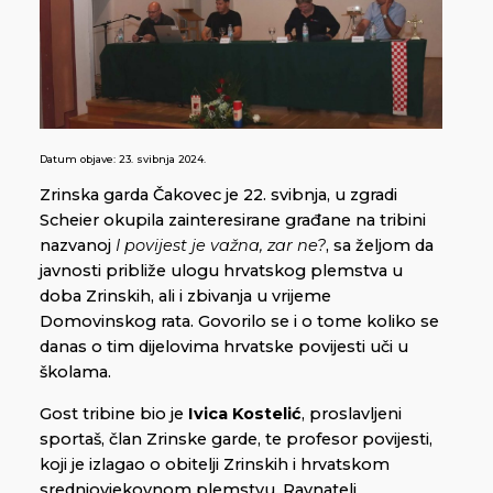
Datum objave:
23. svibnja 2024.
Zrinska garda Čakovec je 22. svibnja, u zgradi
Scheier okupila zainteresirane građane na tribini
nazvanoj
I povijest je važna, zar ne?
, sa željom da
javnosti približe ulogu hrvatskog plemstva u
doba Zrinskih, ali i zbivanja u vrijeme
Domovinskog rata. Govorilo se i o tome koliko se
danas o tim dijelovima hrvatske povijesti uči u
školama.
Gost tribine bio je
Ivica Kostelić
, proslavljeni
sportaš, član Zrinske garde, te profesor povijesti,
koji je izlagao o obitelji Zrinskih i hrvatskom
srednjovjekovnom plemstvu. Ravnatelj