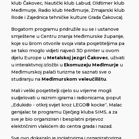
klub Čakovec, Nautički klub Labud, Oldtimer klub
Međimurje, Radio klub Međimurje, Zmajarski klub
Rode i Zajednica tehničke kulture Grada Čakovca).
Bogatom programu pridružile su se i ustanove
smještene u Centru znanja Međimurske županije,
koje su širom otvorile svoja vrata posjetiteljima pa
se tako moglo vidjeti najveći 3D printer u ovom
dijelu Europe u
Metalskoj jezgri Čakovec
, uživati
u interaktvnoj izložbi u
Ekomuzeju Međimurje
u
Međimurskoj palači turizma te saznati sve o
studiranju na
Međimurskom veleučilištu
.
Mali i veliki posjetitelji cijelo su vrijeme mogli
sudjelovati u raznim igrama i radionicama, poput
„Edukido - otkrij svijet kroz LEGO® kocke“, Malac
genijalac te programu Dječjeg kluba SIMS, a za
sve je bio organiziran i besplatni prijevoz
električnim vlakićem do centra grada i nazad.
Sve ovo dokazalo je incijatorima i organizatorima