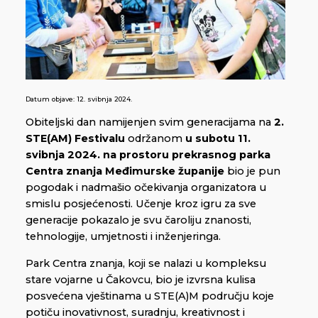
Datum objave:
12. svibnja 2024.
Obiteljski dan namijenjen svim generacijama na
2.
STE(AM) Festivalu
održanom
u subotu 11.
svibnja 2024. na prostoru prekrasnog parka
Centra znanja Međimurske županije
bio je pun
pogodak i nadmašio očekivanja organizatora u
smislu posjećenosti. Učenje kroz igru za sve
generacije pokazalo je svu čaroliju znanosti,
tehnologije, umjetnosti i inženjeringa.
Park Centra znanja, koji se nalazi u kompleksu
stare vojarne u Čakovcu, bio je izvrsna kulisa
posvećena vještinama u STE(A)M području koje
potiču inovativnost, suradnju, kreativnost i