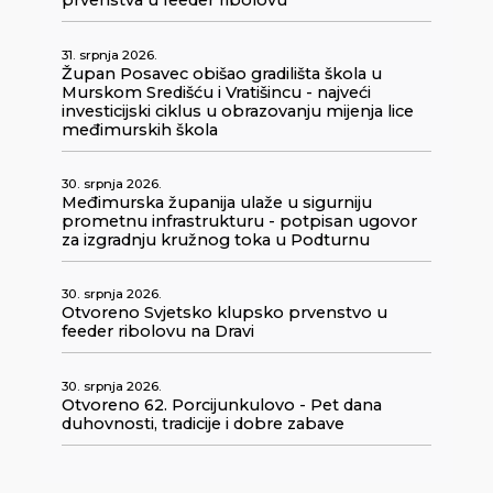
prvenstva u feeder ribolovu
31. srpnja 2026.
Župan Posavec obišao gradilišta škola u
Murskom Središću i Vratišincu - najveći
investicijski ciklus u obrazovanju mijenja lice
međimurskih škola
30. srpnja 2026.
Međimurska županija ulaže u sigurniju
prometnu infrastrukturu - potpisan ugovor
za izgradnju kružnog toka u Podturnu
30. srpnja 2026.
Otvoreno Svjetsko klupsko prvenstvo u
feeder ribolovu na Dravi
30. srpnja 2026.
Otvoreno 62. Porcijunkulovo - Pet dana
duhovnosti, tradicije i dobre zabave