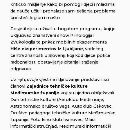
kritičko mišljenje kako bi pomogli djeci i mladima
da nauče učiti i pronalaze sami rješenja problema
koristeći logiku i maštu.
Posjetitelji su uživali u bogatom programu, koji je
uključivao znanstveni show Plinologija i
Zvukologija te prikaz mobilnih eksperimenta
Hiše eksperimentov iz Ljubljane
, vodećeg
centra znanosti u Sloveniji koji kod djece potiče
radoznalost, postavljanje pitanja i traženje
odgovora.
Uz njih, svoje vještine i djelovanje predstavili su
članovi
Zajednice tehničke kulture
Međimurske županije
koji su ujedno obilježavali
Dan tehničke kulture (Aeroklub Međimurje,
Astronomsko društvo Vega, Autoklub Čakovec,
Društvo pedagoga tehničke kulture Međimurske
županije, Foto kino klub Ivanovec, Mladi
informatički stručnjaci, Međimurski informatički