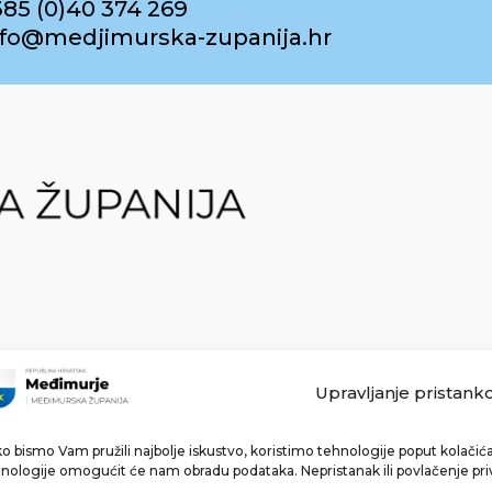
385 (0)40 374 269
info@medjimurska-zupanija.hr
Upravljanje pristank
o bismo Vam pružili najbolje iskustvo, koristimo tehnologije poput kolačića 
Made with ❤ by bg & 3na3.
nologije omogućit će nam obradu podataka. Nepristanak ili povlačenje pri