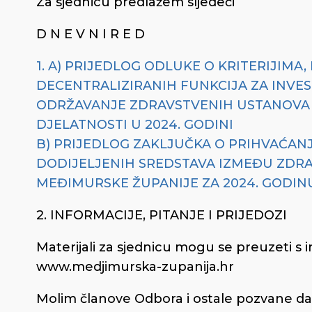
Za sjednicu predlažem sljedeći
D N E V N I R E D
1. A) PRIJEDLOG ODLUKE O KRITERIJIMA
DECENTRALIZIRANIH FUNKCIJA ZA INVEST
ODRŽAVANJE ZDRAVSTVENIH USTANOVA 
DJELATNOSTI U 2024. GODINI
B) PRIJEDLOG ZAKLJUČKA O PRIHVAĆAN
DODIJELJENIH SREDSTAVA IZMEĐU ZDR
MEĐIMURSKE ŽUPANIJE ZA 2024. GODIN
2. INFORMACIJE, PITANJE I PRIJEDOZI
Materijali za sjednicu mogu se preuzeti s 
www.medjimurska-zupanija.hr
Molim članove Odbora i ostale pozvane da 