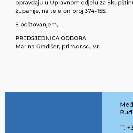
opravdaju u Upravnom odjelu za Skupštin
županije, na telefon broj 374-155.
S poštovanjem,
PREDSJEDNICA ODBORA
Marina Gradišer, prim.dr.sc., v.r.
Međ
Ruđ
T: +