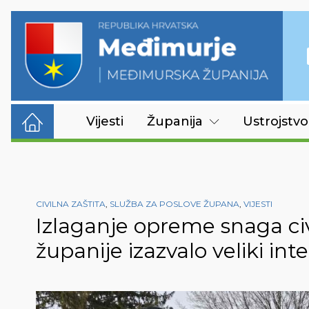
Vijesti
Županija
Ustrojstvo
CIVILNA ZAŠTITA
,
SLUŽBA ZA POSLOVE ŽUPANA
,
VIJESTI
Izlaganje opreme snaga ci
županije izazvalo veliki int