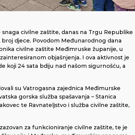
e snaga civilne zaštite, danas na Trgu Republike
velik broj djece. Povodom Međunarodnog dana
 dionika civilne zaštite Međimruske županije, u
m zainteresiranom objašnjenja. I ova aktivnost je
ude koji 24 sata bdiju nad našom sigurnošću, a
elovali su Vatrogasna zajednica Međimurske
vatska gorska služba spašavanja – Stanica
ovec te Ravnateljstvo i služba civilne zaštite,
azovan za funkcioniranje civilne zaštite, te je