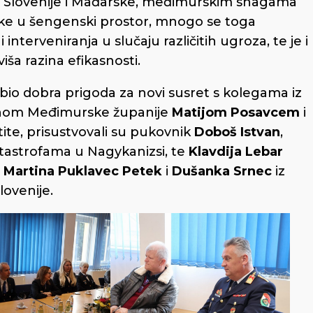
iz Slovenije i Mađarske, međimurskim snagama
ke u šengenski prostor, mnogo se toga
interveniranja u slučaju različitih ugroza, te je i
ša razina efikasnosti.
 bio dobra prigoda za novi susret s kolegama iz
panom Međimurske županije
Matijom Posavcem
i
ite, prisustvovali su pukovnik
Doboš Istvan
,
atastrofama u Nagykanizsi, te
Klavdija Lebar
, Martina Puklavec Petek
i
Dušanka Srnec
iz
lovenije.