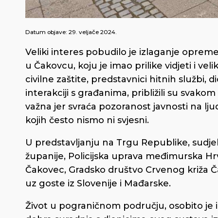
Datum objave:
29. veljače 2024.
Veliki interes pobudilo je izlaganje oprem
u Čakovcu, koju je imao prilike vidjeti i 
civilne zaštite, predstavnici hitnih službi,
interakciji s građanima, približili su svako
važna jer svraća pozoranost javnosti na lj
kojih često nismo ni svjesni.
U predstavljanju na Trgu Republike, sudj
županije, Policijska uprava međimurska Hr
Čakovec, Gradsko društvo Crvenog križa Čak
uz goste iz Slovenije i Mađarske.
Život u pograničnom području, osobito je iz