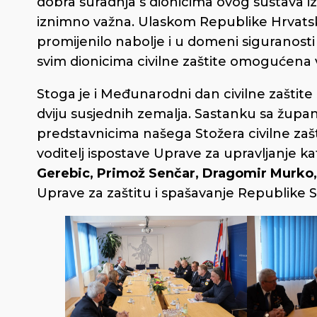
dobra suradnja s dionicima ovog sustava 
iznimno važna. Ulaskom Republike Hrvats
promijenilo nabolje i u domeni siguranosti i 
svim dionicima civilne zaštite omogućena vi
Stoga je i Međunarodni dan civilne zaštite
dviju susjednih zemalja. Sastanku sa žu
predstavnicima našega Stožera civilne zašt
voditelj ispostave Uprave za upravljanje k
Gerebic, Primož Senčar, Dragomir Murko
Uprave za zaštitu i spašavanje Republike S