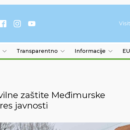
Vis
Transparentno
Informacije
EU
vilne zaštite Međimurske
eres javnosti