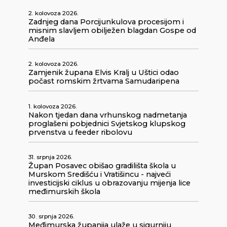
2. kolovoza 2026.
Zadnjeg dana Porcijunkulova procesijom i
misnim slavljem obilježen blagdan Gospe od
Anđela
2. kolovoza 2026.
Zamjenik župana Elvis Kralj u Uštici odao
počast romskim žrtvama Samudaripena
1. kolovoza 2026.
Nakon tjedan dana vrhunskog nadmetanja
proglašeni pobjednici Svjetskog klupskog
prvenstva u feeder ribolovu
31. srpnja 2026.
Župan Posavec obišao gradilišta škola u
Murskom Središću i Vratišincu - najveći
investicijski ciklus u obrazovanju mijenja lice
međimurskih škola
30. srpnja 2026.
Međimurska županija ulaže u sigurniju