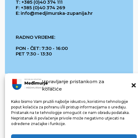
T: +385 (0)40 374 111
F: +385 (0)40 374 269
E: info@medjimurska-zupanija.hr
RADNO VRIJEME:
PON - ČET: 7:30 - 16:00
PET 7:30 - 13:30
Upravljanje pristankom za
kolačiće
Kako bismo Vam pružili najbolje iskustvo, koristimo tehnologije
poput kolačića za pohranu i/ili pristup informacijama o uređaju.
Pristanak na te tehnologije omogućit će nam obradu podataka.
REPUBLIKA HRVATSKA
Nepristanak ili povlačenje privole može negativno utjecati na
određene značajke i funkcije.