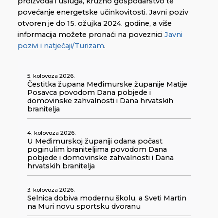
proizvoda i usluga, kružno gospodarstvo te
povećanje energetske učinkovitosti. Javni poziv
otvoren je do 15. ožujka 2024. godine, a više
informacija možete pronaći na poveznici
Javni
pozivi i natječaji/Turizam
.
5. kolovoza 2026.
Čestitka župana Međimurske županije Matije
Posavca povodom Dana pobjede i
domovinske zahvalnosti i Dana hrvatskih
branitelja
4. kolovoza 2026.
U Međimurskoj županiji odana počast
poginulim braniteljima povodom Dana
pobjede i domovinske zahvalnosti i Dana
hrvatskih branitelja
3. kolovoza 2026.
Selnica dobiva modernu školu, a Sveti Martin
na Muri novu sportsku dvoranu