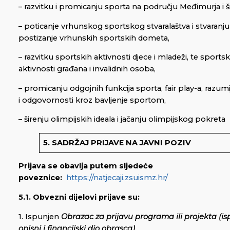
– razvitku i promicanju sporta na području Međimurja i ši
– poticanje vrhunskog sportskog stvaralaštva i stvaranju
postizanje vrhunskih sportskih dometa,
– razvitku sportskih aktivnosti djece i mladeži, te sports
aktivnosti građana i invalidnih osoba,
– promicanju odgojnih funkcija sporta, fair play-a, razumij
i odgovornosti kroz bavljenje sportom,
– širenju olimpijskih ideala i jačanju olimpijskog pokreta
5. SADRŽAJ PRIJAVE NA JAVNI POZIV
Prijava se obavlja putem sljedeće
poveznice:
https://natjecaji.zsuismz.hr/
5.1.
Obvezni dijelovi prijave su:
1. Ispunjen
Obrazac za prijavu programa ili projekta
(is
opisni i financijski dio obrasca)
.