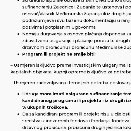
Su uredno ispunile obveze iz svih prethodno sklo
sufinanciranju Zajednice i Županije te ustanova i pod
osnivač/vlasnik Međimurska županija ili iz drugih jav
podrazumijeva i svu traženu dokumentaciju u ranij
pozivima i potpisanim Ugovorima
Nemaju dugovanja s osnove plaćanja doprinosa za
zdravstveno osiguranje i plaćanje poreza te drugi
državnom proračunu i proračunu Međimurske župan
Program ili projekt ne smije biti:
– Usmjeren isključivo prema investicijskim ulaganjima, izgr
kapitalnih objekata, kupnji opreme isključivo za potrebe
– Usmjeren zadovoljavanju temeljnih potreba poslovan
Udruga
mora imati osigurano sufinanciranje tr
kandidiranog programa ili projekta i iz drugih i
% ukupnih troškova.
Da za kandidirani program ili projekt nisu u cijelos
sredstva iz inozemnih fondova i fondacija, fondova
državnog proračuna, proračuna drugih jedinica loka