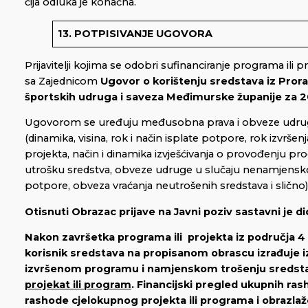
čija odluka je konačna.
13. POTPISIVANJE UGOVORA
Prijavitelji kojima se odobri sufinanciranje programa ili pr
sa Zajednicom
Ugovor o
korištenju sredstava iz Pror
športskih udruga i saveza Međimurske županije za 2
Ugovorom se uređuju međusobna prava i obveze udrug
(dinamika, visina, rok i način isplate potpore, rok izvršen
projekta, način i dinamika izvješćivanja o provođenju prog
utrošku sredstva, obveze udruge u slučaju nenamjensk
potpore, obveza vraćanja neutrošenih sredstava i slično)
Otisnuti Obrazac prijave na Javni poziv sastavni je d
Nakon završetka programa ili projekta iz područja 4 
korisnik sredstava na propisanom obrascu izrađuje i
izvršenom programu i namjenskom trošenju sredst
projekat ili program
. Financijski pregled ukupnih ras
rashode cjelokupnog projekta ili programa i obrazla