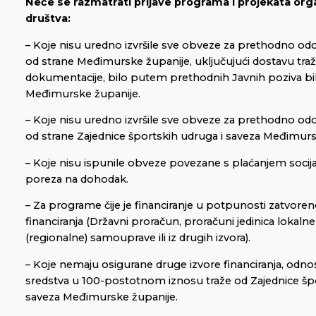
Neće se razmatrati prijave programa i projekata
orga
društva:
– Koje nisu uredno izvršile sve obveze za prethodno o
od strane Međimurske županije, uključujući dostavu tra
dokumentacije, bilo putem prethodnih Javnih poziva bi
Međimurske županije.
– Koje nisu uredno izvršile sve obveze za prethodno o
od strane Zajednice športskih udruga i saveza Međimur
– Koje nisu ispunile obveze povezane s plaćanjem socijal
poreza na dohodak.
– Za programe čije je financiranje u potpunosti zatvoreno
financiranja (Državni proračun, proračuni jedinica lokaln
(regionalne) samouprave ili iz drugih izvora).
– Koje nemaju osigurane druge izvore financiranja, odn
sredstva u 100-postotnom iznosu traže od Zajednice špo
saveza Međimurske županije.