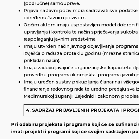
(područne) samouprave.
Prijava na Javni poziv mora sadržavati sve podatke
određenu Javnim pozivom.
Općim aktom imaju uspostavljen model dobrog fi
upravljanja i kontrola te način sprječavanja sukoba 
raspolaganju javnim sredstvima.
Imaju utvrđen način javnog objavljivanja programsk
izvješća o radu za proteklu godinu (mrežne stranice
prikladan način).
Imaju zadovoljavajuće organizacijske kapacitete i l
provedbu programa ili projekta, programa javnih 
Imaju uređen sustav prikupljanja članarina i višego
financiranje redovnog rada te uredno predaju sva i
Međimurskoj županiji, Zajednici i zakonom propisa
4. SADRŽAJ PRIJAVLJENIH PROJEKATA I PRO
Pri odabiru projekata i programa koji će se sufinanci
imati projekti i programi koji će svojim sadržajem pot