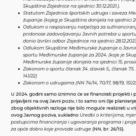
Skupština Zajednice na sjednici 30.12.2021.).
Statutom Zajednice športskih udruga i saveza M
županije (kojeg je Skupština donijela na sjednici 2
Odlukom o raspisivanju natječaja za sufinanciran
pridonose zadovoljavanju Javnih potreba u sportu 
donio Izvršni odbor Zajednice na sjednici 28.12.2023
Odlukom Skupštine Međimurske županije o Javn
sportu Međimurske županije za 2024. (koje je Sku
Međimurske županije donijela na sjednici 15. prosi
Zakonom o sportu članak 34. stavak 5., članak 75.
141/22)
Zakonom o udrugama (NN 74/14, 70/17, 98/19, 151/2
U 2024. godini samo iznimno će se financirati projekti i 
prijavljeni na ovaj Javni poziv, i to samo oni čije planiranje
zbog objektivnih razloga nije bilo moguće realizirati u vr
ovog Javnog poziva, sukladno
Uredbi o kriterijima, mjer
postupcima financiranja i ugovaranja programa i proje
za opće dobro koje provode udruge
(NN, br. 26/15)
.