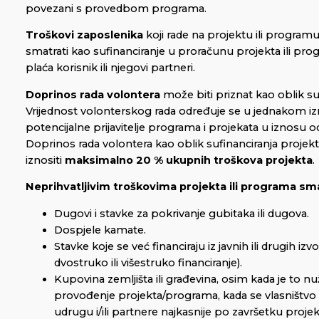
povezani s provedbom programa.
Troškovi zaposlenika
koji rade na projektu ili progra
smatrati kao sufinanciranje u proračunu projekta ili pro
plaća korisnik ili njegovi partneri.
Doprinos rada volontera
može biti priznat kao oblik suf
Vrijednost volonterskog rada određuje se u jednakom i
potencijalne prijavitelje programa i projekata u iznosu o
Doprinos rada volontera kao oblik sufinanciranja proje
iznositi
maksimalno 20 % ukupnih troškova projekta
.
Neprihvatljivim troškovima projekta ili programa sma
Dugovi i stavke za pokrivanje gubitaka ili dugova.
Dospjele kamate.
Stavke koje se već financiraju iz javnih ili drugih iz
dvostruko ili višestruko financiranje).
Kupovina zemljišta ili građevina, osim kada je to n
provođenje projekta/programa, kada se vlasništvo 
udrugu i/ili partnere najkasnije po završetku proj