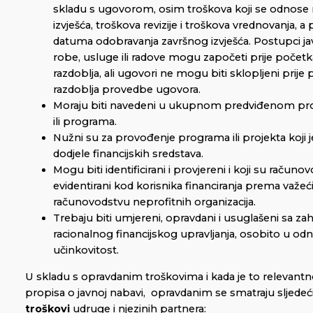
skladu s ugovorom, osim troškova koji se odnose 
izvješća, troškova revizije i troškova vrednovanja, a
datuma odobravanja završnog izvješća. Postupci j
robe, usluge ili radove mogu započeti prije poče
razdoblja, ali ugovori ne mogu biti sklopljeni prije
razdoblja provedbe ugovora.
Moraju biti navedeni u ukupnom predviđenom pr
ili programa.
Nužni su za provođenje programa ili projekta koj
dodjele financijskih sredstava.
Mogu biti identificirani i provjereni i koji su račun
evidentirani kod korisnika financiranja prema važe
računovodstvu neprofitnih organizacija.
Trebaju biti umjereni, opravdani i usuglašeni sa za
racionalnog financijskog upravljanja, osobito u odno
učinkovitost.
U skladu s opravdanim troškovima i kada je to relevantn
propisa o javnoj nabavi, opravdanim se smatraju sljedeć
troškovi
udruge i njezinih partnera: