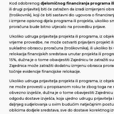
Kod odobrenog
djelomičnog financiranja programa il
ili drugi prijavitelj biti će zatražen da izradi izmijenjeni o
(troškovnik), koji će biti sastavni dio ugovora o financiran
i izmjene opisnog dijela programa ili projekta, ukoliko 
proračuna bude bitno utjecalo na provedbu prijave.
Ukoliko udruga prijavitelja projekta ili programa, iz objek
vrijeme provedbe, ne može ostvariti prijavljeni projekt i
sukladno obrascu proračuna (troškovnika), ili ukoliko bi
relokacija financijskih sredstava unutar projekta ili prog
15%, dužna je o tome obavijestiti Zajednicu te zatražiti s
Zajednica može zatražiti dodatnu izmjenu obrasca pror
točnije evidencije financijske relokacije.
Ukoliko udruga prijavitelja projekta ili programa, iz objek
ne može provesti u propisanom roku te zbog toga ne 
obvezno izvješće, dužna je o tome obavijestiti Zajednicu t
odgodu dostave izvješća, koja ujedno udrugu prijavitelja i
daljnjeg sudjelovanja u svim budućim natječajnim postup
oblicima dodjele sredstava, sve do dostave korektnog izvj