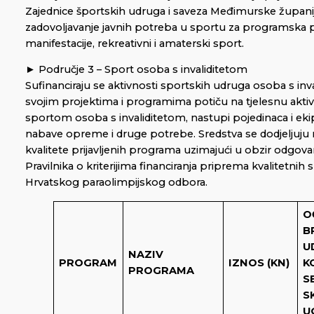
Zajednice športskih udruga i saveza Međimurske župani
zadovoljavanje javnih potreba u sportu za programska 
manifestacije, rekreativni i amaterski sport.
► Područje 3 – Sport osoba s invaliditetom
Sufinanciraju se aktivnosti sportskih udruga osoba s inv
svojim projektima i programima potiču na tjelesnu aktivn
sportom osoba s invaliditetom, nastupi pojedinaca i eki
nabave opreme i druge potrebe. Sredstva se dodjeljuju 
kvalitete prijavljenih programa uzimajući u obzir odgovara
Pravilnika o kriterijima financiranja priprema kvalitetnih 
Hrvatskog paraolimpijskog odbora.
O
B
U
NAZIV
PROGRAM
IZNOS (KN)
K
PROGRAMA
S
S
U