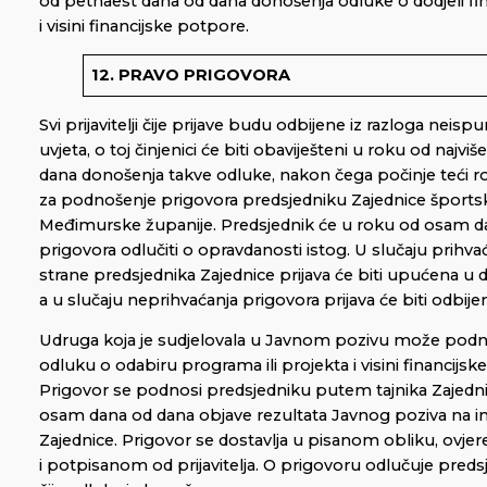
od petnaest dana od dana donošenja odluke o dodjeli fi
i visini financijske potpore.
12. PRAVO PRIGOVORA
Svi prijavitelji čije prijave budu odbijene iz razloga neis
uvjeta, o toj činjenici će biti obaviješteni u roku od najv
dana donošenja takve odluke, nakon čega počinje teći 
za podnošenje prigovora predsjedniku Zajednice športsk
Međimurske županije. Predsjednik će u roku od osam d
prigovora odlučiti o opravdanosti istog. U slučaju prihva
strane predsjednika Zajednice prijava će biti upućena u 
a u slučaju neprihvaćanja prigovora prijava će biti odbije
Udruga koja je sudjelovala u Javnom pozivu može podni
odluku o odabiru programa ili projekta i visini financijsk
Prigovor se podnosi predsjedniku putem tajnika Zajedni
osam dana od dana objave rezultata Javnog poziva na int
Zajednice. Prigovor se dostavlja u pisanom obliku, ovj
i potpisanom od prijavitelja. O prigovoru odlučuje preds