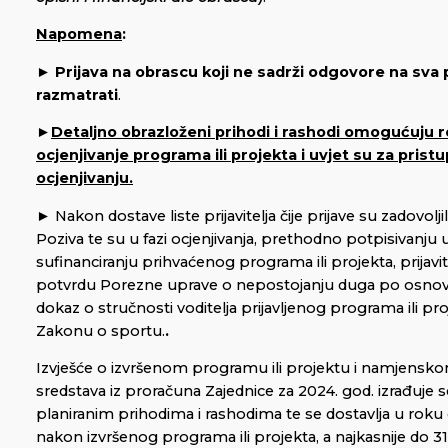
Napomena
:
►
Prijava na obrascu koji ne sadrži odgovore na sva 
razmatrati
.
►
Detaljno obrazloženi prihodi i rashodi omogućuju 
ocjenjivanje programa ili projekta i uvjet su za prist
ocjenjivanju.
► Nakon dostave liste prijavitelja čije prijave su zadovolj
Poziva te su u fazi ocjenjivanja, prethodno potpisivanju
sufinanciranju prihvaćenog programa ili projekta, prijavitel
potvrdu Porezne uprave o nepostojanju duga po osnovi 
dokaz o stručnosti voditelja prijavljenog programa ili pr
Zakonu o sportu.
.
Izvješće o izvršenom programu ili projektu i namjensk
sredstava iz proračuna Zajednice za 2024. god. izrađuje 
planiranim prihodima i rashodima te se dostavlja u rok
nakon izvršenog programa ili projekta, a najkasnije do 31.