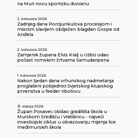
na Muri novu sportsku dvoranu
2. kolovoza 2026.
Zadnjeg dana Porcijunkulova procesijom i
misnim slavljem obilježen blagdan Gospe od
Anđela
2. kolovoza 2026.
Zamjenik župana Elvis Kralj u Uštici odao
počast romskim žrtvama Samudaripena
1. kolovoza 2026.
Nakon tjedan dana vrhunskog nadmetanja
proglašeni pobjednici Svjetskog klupskog
prvenstva u feeder ribolovu
31. srpnja 2026.
Župan Posavec obišao gradilišta škola u
Murskom Središću i Vratišincu - najveći
investicijski ciklus u obrazovanju mijenja lice
međimurskih škola