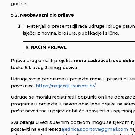
godine.
5.2. Neobavezni dio prijave
1. Materijali o prezentaciji rada udruge i druge pravn
isječci iz novina, brošure, publikacije i slično.
6. NAČIN PRIJAVE
Prijava programa ili projekta
mora sadržavati svu dok
točke 5.1. ovog Javnog poziva.
Udruge svoje programe ili projekte moraju prijaviti put
poveznice:
https://natjecaji.zsuismz.hr/
Udruge se moraju registrirati i popuniti on line obrazac z
programa ili projekta, a nakon obavljene prijave na adre
pošte navedene u prijavi dobit će obavijest o uspješnoj pr
Sva pitanja u vezi s Javnim pozivom mogu se tijekom nj
postaviti na e-adrese: z
ajednica.sportova@gmail.com
naj