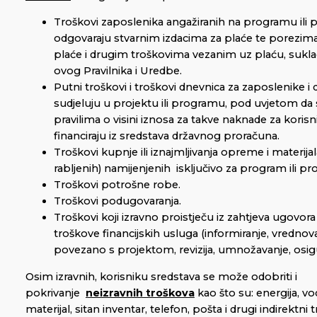
Troškovi zaposlenika angažiranih na programu ili p
odgovaraju stvarnim izdacima za plaće te porezima
plaće i drugim troškovima vezanim uz plaću, suk
ovog Pravilnika i Uredbe.
Putni troškovi i troškovi dnevnica za zaposlenike 
sudjeluju u projektu ili programu, pod uvjetom da 
pravilima o visini iznosa za takve naknade za korisni
financiraju iz sredstava državnog proračuna.
Troškovi kupnje ili iznajmljivanja opreme i materijala
rabljenih) namijenjenih isključivo za program ili pro
Troškovi potrošne robe.
Troškovi podugovaranja.
Troškovi koji izravno proistječu iz zahtjeva ugovora
troškove financijskih usluga (informiranje, vredno
povezano s projektom, revizija, umnožavanje, osigura
Osim izravnih, korisniku sredstava se može odobriti i
pokrivanje
neizravnih troškova
kao što su: energija, vo
materijal, sitan inventar, telefon, pošta i drugi indirektni 