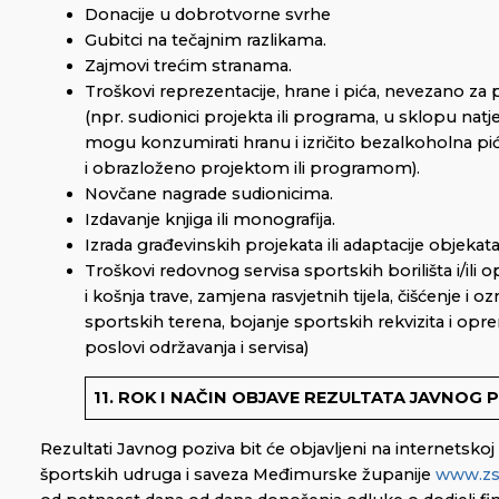
Donacije u dobrotvorne svrhe
Gubitci na tečajnim razlikama.
Zajmovi trećim stranama.
Troškovi reprezentacije, hrane i pića, nevezano za 
(npr. sudionici projekta ili programa, u sklopu natjec
mogu konzumirati hranu i izričito bezalkoholna pić
i obrazloženo projektom ili programom).
Novčane nagrade sudionicima.
Izdavanje knjiga ili monografija.
Izrada građevinskih projekata ili adaptacije objekat
Troškovi redovnog servisa sportskih borilišta i/ili 
i košnja trave, zamjena rasvjetnih tijela, čišćenje i o
sportskih terena, bojanje sportskih rekvizita i opre
poslovi održavanja i servisa)
11. ROK I NAČIN OBJAVE REZULTATA JAVNOG 
Rezultati Javnog poziva bit će objavljeni na internetskoj 
športskih udruga i saveza Međimurske županije
www.zs