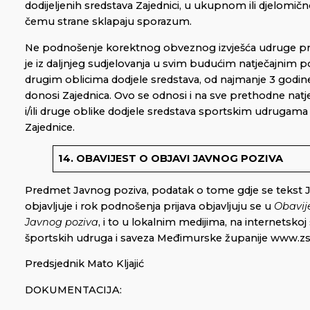
dodijeljenih sredstava Zajednici, u ukupnom ili djelomič
čemu strane sklapaju sporazum.
Ne podnošenje korektnog obveznog izvješća udruge prijav
je iz daljnjeg sudjelovanja u svim budućim natječajnim po
drugim oblicima dodjele sredstava, od najmanje 3 godi
donosi Zajednica. Ovo se odnosi i na sve prethodne nat
i/ili druge oblike dodjele sredstava sportskim udrugama
Zajednice.
14. OBAVIJEST O OBJAVI JAVNOG POZIVA
Predmet Javnog poziva, podatak o tome gdje se tekst 
objavljuje i rok podnošenja prijava objavljuju se u
Obavije
Javnog poziva
, i to u lokalnim medijima, na internetskoj 
športskih udruga i saveza Međimurske županije www.z
Predsjednik Mato Kljajić
DOKUMENTACIJA: