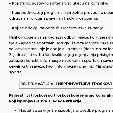
– Koji trajno, sustavno i intenzivno utječu na korisnika.
– Koje podnositelji programa ili projekta provode u sura
udrugama i drugim pravnim i fizičkim osobama.
– Koji se odvijaju na području Međimurske županije
Prilikom ocjenjivanja nadležni odbori, vijeća, komisije i 
tijela Zajednice športskih udruga i saveza Međimurske žu
se Pravilnicima koje je donijela Zajednica (dostupni na i
Zajednice). U svrhu što kvalitetnijeg ocjenjivanja pristigl
zatražiti i koristiti informacije nacionalnih sportskih sav
pravilnici tih saveza, kao i informacije i pravilnici Ministar
sporta.
10. PRIHVATLJIVI I NEPRIHVATLJIVI TROŠKOVI
Prihvatljivi troškovi su troškovi koje je imao korisnik 
koji ispunjavaju sve sljedeće kriterije:
Nastali su za vrijeme razdoblja provedbe programa 