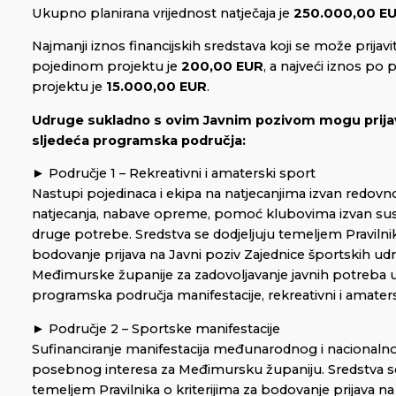
Ukupno planirana vrijednost natječaja je
250.000,00 E
Najmanji iznos financijskih sredstava koji se može prijavit
pojedinom projektu je
200,00 EUR
, a najveći iznos po
projektu je
15.000,00 EUR
.
Udruge sukladno s ovim Javnim pozivom mogu prijavi
sljedeća programska područja:
► Područje 1 – Rekreativni i amaterski sport
Nastupi pojedinaca i ekipa na natjecanjima izvan redov
natjecanja, nabave opreme, pomoć klubovima izvan susta
druge potrebe. Sredstva se dodjeljuju temeljem Pravilnika
bodovanje prijava na Javni poziv Zajednice športskih udr
Međimurske županije za zadovoljavanje javnih potreba 
programska područja manifestacije, rekreativni i amater
► Područje 2 – Sportske manifestacije
Sufinanciranje manifestacija međunarodnog i nacionaln
posebnog interesa za Međimursku županiju. Sredstva se
temeljem Pravilnika o kriterijima za bodovanje prijava na