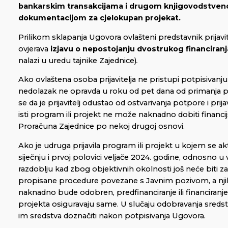
bankarskim transakcijama i drugom knjigovodstve
dokumentacijom za cjelokupan projekat.
Prilikom sklapanja Ugovora ovlašteni predstavnik prijavit
ovjerava
izjavu o nepostojanju dvostrukog financiranj
nalazi u uredu tajnike Zajednice)
.
Ako ovlaštena osoba prijavitelja ne pristupi potpisivanju
nedolazak ne opravda u roku od pet dana od primanja p
se da je prijavitelj odustao od ostvarivanja potpore i prijave
isti program ili projekt ne može naknadno dobiti financij
Proračuna Zajednice po nekoj drugoj osnovi.
Ako je udruga prijavila program ili projekt u kojem se a
siječnju i prvoj polovici veljače 2024. godine, odnosno
razdoblju kad zbog objektivnih okolnosti još neće biti z
propisane procedure povezane s Javnim pozivom, a nji
naknadno bude odobren, predfinanciranje ili financiranje
projekta osiguravaju same. U slučaju odobravanja sredst
im sredstva doznačiti nakon potpisivanja Ugovora.