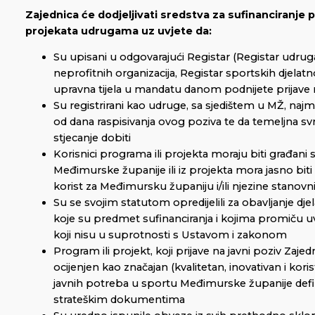
Zajednica će dodjeljivati sredstva za sufinanciranje 
projekata udrugama uz uvjete da:
Su upisani u odgovarajući Registar (Registar udrug
neprofitnih organizacija, Registar sportskih djelatnos
upravna tijela u mandatu danom podnijete prijave 
Su registrirani kao udruge, sa sjedištem u MŽ, naj
od dana raspisivanja ovog poziva te da temeljna sv
stjecanje dobiti
Korisnici programa ili projekta moraju biti građani 
Međimurske županije ili iz projekta mora jasno biti vi
korist za Međimursku županiju i/ili njezine stanovn
Su se svojim statutom opredijelili za obavljanje djel
koje su predmet sufinanciranja i kojima promiču uvj
koji nisu u suprotnosti s Ustavom i zakonom
Program ili projekt, koji prijave na javni poziv Zaje
ocijenjen kao značajan (kvalitetan, inovativan i koris
javnih potreba u sportu Međimurske županije defin
strateškim dokumentima