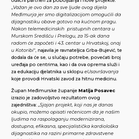
odlični partneri za poboljšanja i nove projekte:
„
Važan je ovo dan za sve ljude ovog dijela
Međimurja jer smo digitalizacijom omogućili da
dijagnostiku obave gotovo na kućnom pragu.
Nakon telemedicinskih pristupnih centara u
Murskom Središću i Prelogu, za 15-ak dana
radom će započeti i 43. centar u Hrvatskoj, onaj
u Kotoribi
“, najavila je ravnateljica Grba-Bujević, te
dodala da će se, u slučaju potrebe, povećati broj
uređaja po centrima, kao i da ova oprema služi i
za edukaciju djelatnika u sklopu
eUsavršavanja
koje provodi Hrvatski zavod za hitnu medicinu.
Župan Međimurske županije
Matija Posavec
izrazio je zadovoljstvo rezultatom ovog
zajedništva: „
Sjajan projekt, koji nas je danas
okupio, možemo opisati rečenicom da je našim
ljudima na raspolaganju modernizirana,
dostupna, efikasna, specijalistička kardiološka
dijagnostika na razini primarne zdravstvene