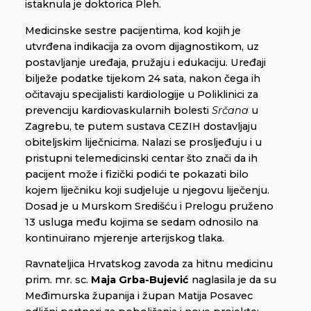
istaknula je doktorica Pleh.
Medicinske sestre pacijentima, kod kojih je
utvrđena indikacija za ovom dijagnostikom, uz
postavljanje uređaja, pružaju i edukaciju. Uređaji
bilježe podatke tijekom 24 sata, nakon čega ih
očitavaju specijalisti kardiologije u Poliklinici za
prevenciju kardiovaskularnih bolesti
Srčana
u
Zagrebu, te putem sustava CEZIH dostavljaju
obiteljskim liječnicima. Nalazi se prosljeđuju i u
pristupni telemedicinski centar što znači da ih
pacijent može i fizički podići te pokazati bilo
kojem liječniku koji sudjeluje u njegovu liječenju.
Dosad je u Murskom Središću i Prelogu pruženo
13 usluga među kojima se sedam odnosilo na
kontinuirano mjerenje arterijskog tlaka.
Ravnateljica Hrvatskog zavoda za hitnu medicinu
prim. mr. sc.
Maja Grba-Bujević
naglasila je da su
Međimurska županija i župan Matija Posavec