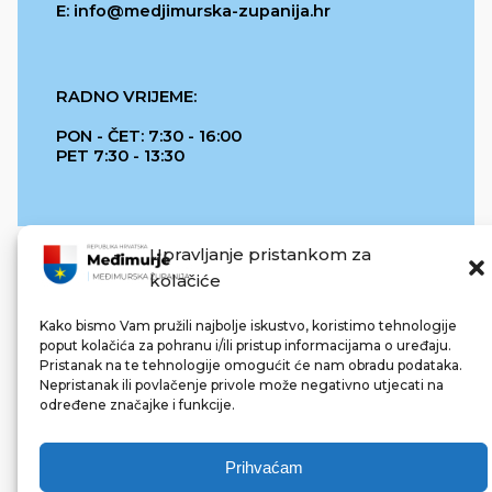
E: info@medjimurska-zupanija.hr
RADNO VRIJEME:
PON - ČET: 7:30 - 16:00
PET 7:30 - 13:30
Upravljanje pristankom za
kolačiće
Kako bismo Vam pružili najbolje iskustvo, koristimo tehnologije
poput kolačića za pohranu i/ili pristup informacijama o uređaju.
Pristanak na te tehnologije omogućit će nam obradu podataka.
REPUBLIKA HRVATSKA
Nepristanak ili povlačenje privole može negativno utjecati na
određene značajke i funkcije.
Prihvaćam