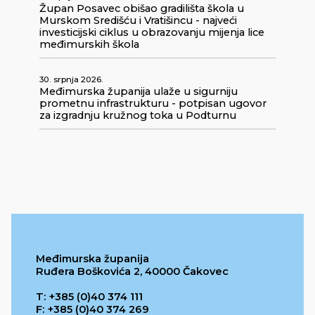
Župan Posavec obišao gradilišta škola u
Murskom Središću i Vratišincu - najveći
investicijski ciklus u obrazovanju mijenja lice
međimurskih škola
30. srpnja 2026.
Međimurska županija ulaže u sigurniju
prometnu infrastrukturu - potpisan ugovor
za izgradnju kružnog toka u Podturnu
Međimurska županija
Ruđera Boškovića 2, 40000 Čakovec
T: +385 (0)40 374 111
F: +385 (0)40 374 269