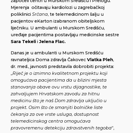
započeli centri u Murskom Središću i Prelogu.
Mjerenja očitavaju kardiolozi u zagrebačkoj
poliklinici
Srčana
, te telemedicinom šalju u
pacijentov eKarton izabranom obiteljskom
liječniku. U ambulanti u Murskom Središću,
uređaje pacijentima postavljaju medicinske sestre
Sara Tekeli
i
Jelena Flac.
Danas je u ambulanti u Murskom Središću
ravnateljica Doma zdravlja Čakovec
Vlatka Pleh
,
dr. med., javnosti predstavila dobrobiti projekta:
„
Riječ je o iznimno kvalitetnom projektu koji
omogućava pacijentima da u blizini mjesta
stanovanja obave ovu vrstu dijagnostike, te
zahvaljujem Hrvatskom zavodu za hitnu
medicinu što je naš Dom zdravlja uključio u
projekt. Osim što će smanjiti bolničke liste
čekanja za ove vrste usluga, dostupnost
telemedicinskog centra omogućava
pravovremenu detekciju zdravstvenih tegoba
“,