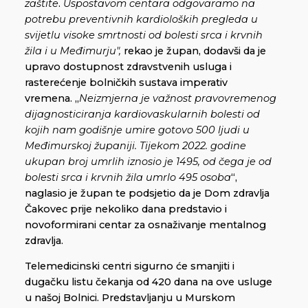
zaštite
.
Uspostavom centara odgovaramo na
potrebu preventivnih kardioloških pregleda u
svijetlu visoke smrtnosti od bolesti srca i krvnih
žila i u Međimurju",
rekao je župan, dodavši da je
upravo dostupnost zdravstvenih usluga i
rasterećenje bolničkih sustava imperativ
vremena. „
Neizmjerna je
važnost pravovremenog
dijagnosticiranja kardiovaskularnih bolesti od
kojih nam godišnje umire gotovo 500 ljudi u
Međimurskoj županiji. Tijekom 2022. godine
ukupan broj umrlih iznosio je 1495, od čega je od
bolesti srca i krvnih žila umrlo 495 osoba
“,
naglasio je župan te podsjetio da je Dom zdravlja
Čakovec prije nekoliko dana predstavio i
novoformirani centar za osnaživanje mentalnog
zdravlja.
Telemedicinski centri sigurno će smanjiti i
dugačku listu čekanja od 420 dana na ove usluge
u našoj Bolnici. Predstavljanju u Murskom