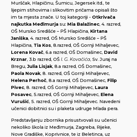
Murščak, Hlapičinu, Šumicu, Jegersek itd., te
lijepim stihovima i slikovitim pričama opisali što
im ta mjesta znače. U toj kategoriji -
Otkrivača
najkutka Međimurja
su:
Mia Balažinec
, 4. razred,
OŠ Mursko Središće – PŠ Hlapičina,
Kirtana
Janiška
, 4. razred, OŠ Mursko Središće – PŠ
Hlapičina,
Tia Kos
, 8.razred, OŠ Gornji Mihaljevec,
Lorena Kovač
, 6.a razred, OŠ Domašinec,
David
Krznar
, 3.b razred, OŠ
I. G. Kovačića
, Sv. Juraj na
Bregu,
Julia Lisjak
, 8.a razred, OŠ Domašinec,
Paola Novak
, 8. razred, OŠ Gornji Mihaljevec,
Helena Perhoč
, 8.a razred, OŠ Domašinec,
Filip
Pivec
, 8. razred, OŠ Gornji Mihaljevec,
Laura
Posavec
, 5.razred, OŠ Gornji Mihaljevec,
Elena
Vurušić
, 5. razred, OŠ Gornji Mihaljevec. Navedeni
učenici dobitnici su i plaketa udruge Mlada pera.
Predstavljanju zbornika prisustvovali su učenici
nekoliko škola iz Međimurja, Zagreba, Rijeke,
Nove Gradiške, Koprivnice, te iz Beletinca, uz