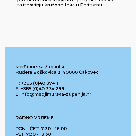
za izgradnju kružnog toka u Podturnu
Međimurska županija
Ruđera Boškovića 2, 40000 Čakovec
T: +385 (0)40 374 111
F: +385 (0)40 374 269
E: info@medjimurska-zupanija.hr
RADNO VRIJEME:
PON - ČET: 7:30 - 16:00
PET 7:30 - 13:30