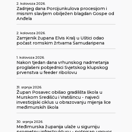
2. kolovoza 2026.
Zadnjeg dana Porcijunkulova procesijom i
misnim slavljem obilježen blagdan Gospe od
Anđela
2. kolovoza 2026.
Zamjenik župana Elvis Kralj u Uštici odao
počast romskim žrtvama Samudaripena
1. kolovoza 2026.
Nakon tjedan dana vrhunskog nadmetanja
proglašeni pobjednici Svjetskog klupskog
prvenstva u feeder ribolovu
31. srpnja 2026.
Župan Posavec obišao gradilišta škola u
Murskom Središću i Vratišincu - najveći
investicijski ciklus u obrazovanju mijenja lice
međimurskih škola
30. srpnja 2026.
Međimurska županija ulaže u sigurniju
prometnu infrastrukturu - potpisan ugovor