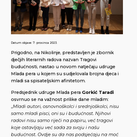
Datum objave:
7. prosinca 2023.
Prigodno, na Nikolinje, predstavljen je zbornik
dječjih literarnih radova nazvan Tragovi
budućnosti, nastao u novom natječaju udruge
Mlada pera u kojem su sudjelovala brojna djeca i
mladi sa spisateljskim afinitetom.
Predsjednik udruge Mlada pera
Gorkić Taradi
osvrnuo se na važnost prilike dane mladim:
„
Mladi autori, osnovnoškolci i srednjoškolci, nisu
samo mladi pisci, oni su i budućnost. Njihovi
radovi nisu samo riječi na papiru, već tragovi
koje ostavljaju već sada za svoju i našu
budućnost. Ovdje su da nas podsjećaju na moć