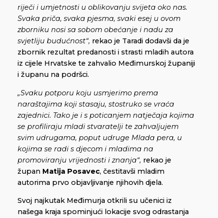
riječi i umjetnosti u oblikovanju svijeta oko nas.
Svaka priča, svaka pjesma, svaki esej u ovom
zborniku nosi sa sobom obećanje i nadu za
svjetliju budućnost“,
rekao je Taradi dodavši da je
zbornik rezultat predanosti i strasti mladih autora
iz cijele Hrvatske te zahvalio Međimurskoj županiji
i županu na podršci.
„Svaku potporu koju usmjerimo prema
naraštajima koji stasaju, stostruko se vraća
zajednici. Tako je i s poticanjem natječaja kojima
se profiliraju mladi stvaratelji te zahvaljujem
svim udrugama, poput udruge Mlada pera, u
kojima se radi s djecom i mladima na
promoviranju vrijednosti i znanja“,
rekao je
župan
Matija Posavec
, čestitavši mladim
autorima prvo objavljivanje njihovih djela.
Svoj najkutak Međimurja otkrili su učenici iz
našega kraja spominjući lokacije svog odrastanja