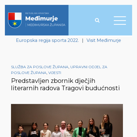
Europska regija sporta 2022.
|
Visit Međimurje
SLUŽBA ZA POSLOVE ŽUPANA
,
UPRAVNI ODJEL ZA
POSLOVE ŽUPANA
,
VIJESTI
Predstavljen zbornik dječjih
literarnih radova Tragovi budućnosti