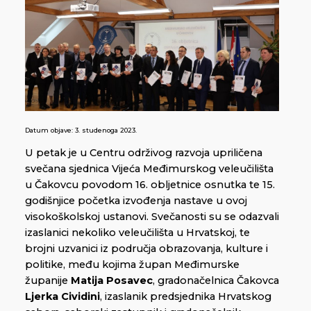
Datum objave:
3. studenoga 2023.
U petak je u Centru održivog razvoja upriličena
svečana sjednica Vijeća Međimurskog veleučilišta
u Čakovcu povodom 16. obljetnice osnutka te 15.
godišnjice početka izvođenja nastave u ovoj
visokoškolskoj ustanovi. Svečanosti su se odazvali
izaslanici nekoliko veleučilišta u Hrvatskoj, te
brojni uzvanici iz područja obrazovanja, kulture i
politike, među kojima župan Međimurske
županije
Matija Posavec
, gradonačelnica Čakovca
Ljerka Cividini
, izaslanik predsjednika Hrvatskog