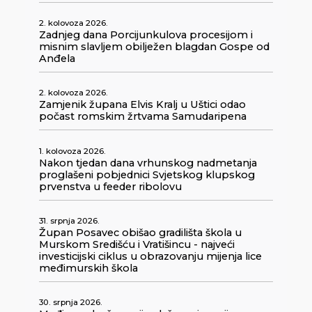
2. kolovoza 2026.
Zadnjeg dana Porcijunkulova procesijom i
misnim slavljem obilježen blagdan Gospe od
Anđela
2. kolovoza 2026.
Zamjenik župana Elvis Kralj u Uštici odao
počast romskim žrtvama Samudaripena
1. kolovoza 2026.
Nakon tjedan dana vrhunskog nadmetanja
proglašeni pobjednici Svjetskog klupskog
prvenstva u feeder ribolovu
31. srpnja 2026.
Župan Posavec obišao gradilišta škola u
Murskom Središću i Vratišincu - najveći
investicijski ciklus u obrazovanju mijenja lice
međimurskih škola
30. srpnja 2026.