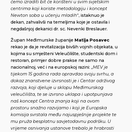
ćemo izraditi bit će korišteni u svim svjetskim
centrima koji koriste metodologiju i koncept
Newton soba u učenju mladih
“, istaknuo je
dekan, zahvalivši na temeljima koje je ostavila i
negdašnjoj dekanici dr. sc. Nevenki Breslauer.
Župan Međimurske županije
Matija Posavec
rekao je da je revitalizacija bivših vojnih objekata, u
kojima su smješteni Veleučilište, studentski dom i
restoran, primjer dobre prakse ne samo na
nacionalnoj, već i na europskoj razini: „
MEV je
tijekom 15 godina rada opravdao svoju svrhu, a
dokaz znanstvene izvrsnosti je i Centar održivog
razvoja, koji djeluje u sklopu Međimurskog
veleučilišta, te se izvrsno uklapa i upotpunjava
naš koncept Centra znanja koji na ovom
prostoru snažno razvijamo i koji je Europska
komisija svrstala među najuspješnije projekte te
mu pruža besplatnu savjetodavnu podršku. U
vrijeme osnivanja ustanove trebalo je hrabrosti