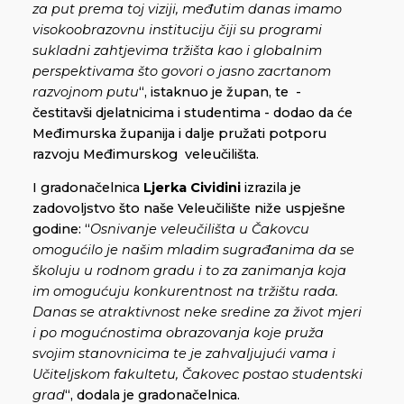
za put prema toj viziji, međutim danas imamo
visokoobrazovnu instituciju čiji su programi
sukladni zahtjevima tržišta kao i globalnim
perspektivama što govori o jasno zacrtanom
razvojnom putu
“, istaknuo je župan, te -
čestitavši djelatnicima i studentima - dodao da će
Međimurska županija i dalje pružati potporu
razvoju Međimurskog veleučilišta.
I gradonačelnica
Ljerka Cividini
izrazila je
zadovoljstvo što naše Veleučilište niže uspješne
godine: “
Osnivanje veleučilišta u Čakovcu
omogućilo je našim mladim sugrađanima da se
školuju u rodnom gradu i to za zanimanja koja
im omogućuju konkurentnost na tržištu rada.
Danas se atraktivnost neke sredine za život mjeri
i po mogućnostima obrazovanja koje pruža
svojim stanovnicima te je zahvaljujući vama i
Učiteljskom fakultetu, Čakovec postao studentski
grad
“, dodala je gradonačelnica.