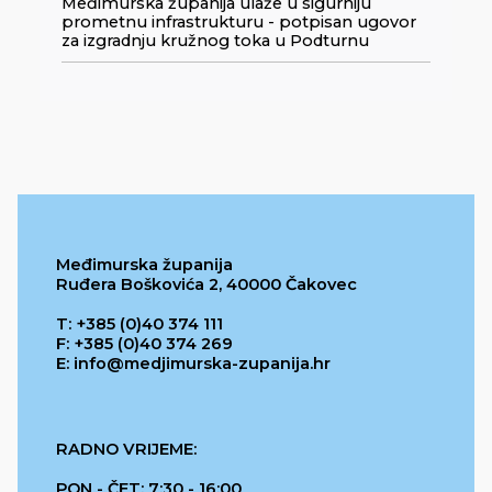
Međimurska županija ulaže u sigurniju
prometnu infrastrukturu - potpisan ugovor
za izgradnju kružnog toka u Podturnu
Međimurska županija
Ruđera Boškovića 2, 40000 Čakovec
T: +385 (0)40 374 111
F: +385 (0)40 374 269
E: info@medjimurska-zupanija.hr
RADNO VRIJEME:
PON - ČET: 7:30 - 16:00