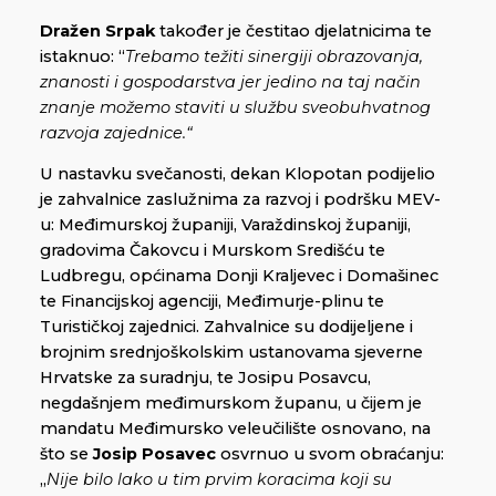
Dražen Srpak
također je čestitao djelatnicima te
istaknuo: “
Trebamo težiti sinergiji obrazovanja,
znanosti i gospodarstva jer jedino na taj način
znanje možemo staviti u službu sveobuhvatnog
razvoja zajednice.“
U nastavku svečanosti, dekan Klopotan podijelio
je zahvalnice zaslužnima za razvoj i podršku MEV-
u: Međimurskoj županiji, Varaždinskoj županiji,
gradovima Čakovcu i Murskom Središću te
Ludbregu, općinama Donji Kraljevec i Domašinec
te Financijskoj agenciji, Međimurje-plinu te
Turističkoj zajednici. Zahvalnice su dodijeljene i
brojnim srednjoškolskim ustanovama sjeverne
Hrvatske za suradnju, te Josipu Posavcu,
negdašnjem međimurskom županu, u čijem je
mandatu Međimursko veleučilište osnovano, na
što se
Josip Posavec
osvrnuo u svom obraćanju:
„
Nije bilo lako u tim prvim koracima koji su