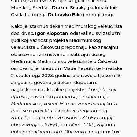
sabora, saborski zastupnik i gradonačelnik
Murskog Središća
Dražen Srpak,
gradonačelnik
Grada Ludbrega
Dubravko Bilić
i mnogi drugi.
Kako je istaknuo dekan Međimurskog veleučilišta
doc. dr. sc.
Igor Klopotan
, odazvali su svi zaslužni
ljudi koji važnost projekta Međimurskog
veleučilišta u Čakovcu prepoznaju kao značajnu
obrazovnu i znanstvenu instituciju i doseg
Međimurja. Međimursko veleučilište u Čakovcu
osnovano je uredbom Vlade Republike Hrvatske
2. studenoga 2023. godine, a o razvoju tijekom 15-
ak godina govorio je dekan Klopotan s
naglaskom na aktualne projekte: „
I projekt koji
upravo provodimo pridonosi pozicioniranju
Međimurskog veleučilišta na znanstvenoj karti.
Radi se o projektu uspostave Regionalnog
znanstvenog centra za osnovnoškolski odgoj i
obrazovanje u STEM području – LORI, vrijedan
gotovo 3 milijuna eura. Obrazovni programi koje