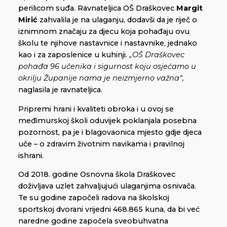
perilicom suđa. Ravnateljica OŠ Draškovec
Margit
Mirić
zahvalila je na ulaganju, dodavši da je riječ o
iznimnom značaju za djecu koja pohađaju ovu
školu te njihove nastavnice i nastavnike, jednako
kao i za zaposlenice u kuhinji.
„OŠ Draškovec
pohađa 96 učenika i sigurnost koju osjećamo u
okrilju Županije nama je neizmjerno važna“,
naglasila je ravnateljica.
Pripremi hrani i kvaliteti obroka i u ovoj se
međimurskoj školi oduvijek poklanjala posebna
pozornost, pa je i blagovaonica mjesto gdje djeca
uče – o zdravim životnim navikama i pravilnoj
ishrani.
Od 2018. godine Osnovna škola Draškovec
doživljava uzlet zahvaljujući ulaganjima osnivača.
Te su godine započeli radova na školskoj
sportskoj dvorani vrijedni 468.865 kuna, da bi već
naredne godine započela sveobuhvatna