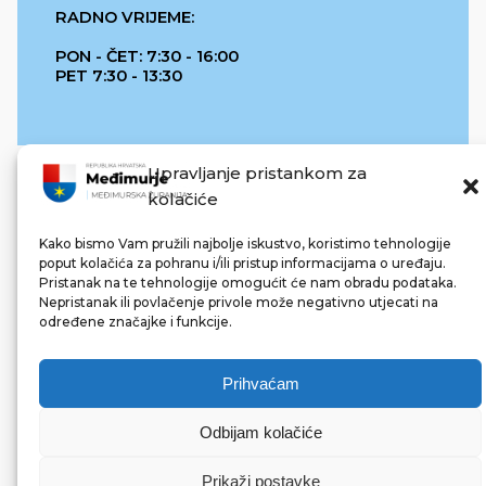
RADNO VRIJEME:
PON - ČET: 7:30 - 16:00
PET 7:30 - 13:30
Upravljanje pristankom za
kolačiće
Kako bismo Vam pružili najbolje iskustvo, koristimo tehnologije
poput kolačića za pohranu i/ili pristup informacijama o uređaju.
Pristanak na te tehnologije omogućit će nam obradu podataka.
REPUBLIKA HRVATSKA
Nepristanak ili povlačenje privole može negativno utjecati na
određene značajke i funkcije.
Prihvaćam
Odbijam kolačiće
© 2022 Međimurska županija. Sva prava pridržana.
Made with ❤ by bg & 3na3.
Prikaži postavke