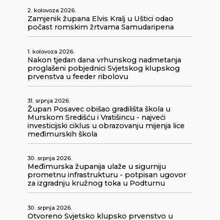
2. kolovoza 2026.
Zamjenik župana Elvis Kralj u Uštici odao
počast romskim žrtvama Samudaripena
1. kolovoza 2026.
Nakon tjedan dana vrhunskog nadmetanja
proglašeni pobjednici Svjetskog klupskog
prvenstva u feeder ribolovu
31. srpnja 2026.
Župan Posavec obišao gradilišta škola u
Murskom Središću i Vratišincu - najveći
investicijski ciklus u obrazovanju mijenja lice
međimurskih škola
30. srpnja 2026.
Međimurska županija ulaže u sigurniju
prometnu infrastrukturu - potpisan ugovor
za izgradnju kružnog toka u Podturnu
30. srpnja 2026.
Otvoreno Svjetsko klupsko prvenstvo u