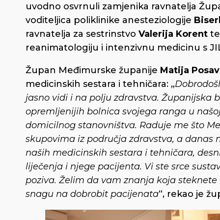
uvodno osvrnuli zamjenika ravnatelja Žup
voditeljica poliklinike anesteziologije
Biser
ravnatelja za sestrinstvo
Valerija Korent
te
reanimatologiju i intenzivnu medicinu s 
Župan Međimurske županije
Matija Posa
medicinskih sestara i tehničara: „
Dobrodošli
jasno vidi i na polju zdravstva. Županijska b
opremljenijih bolnica svojega ranga u našoj z
domicilnog stanovništva. Raduje me što Me
skupovima iz područja zdravstva, a danas mi 
naših medicinskih sestara i tehničara, des
liječenja i njege pacijenta. Vi ste srce sus
poziva. Želim da vam znanja koja steknete
snagu na dobrobit pacijenata
“, rekao je ž