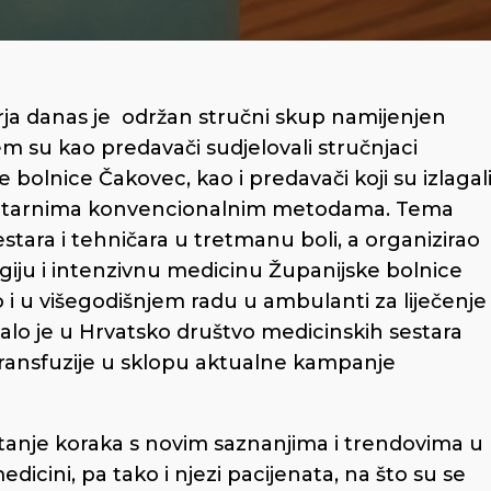
ja danas je održan stručni skup namijenjen
m su kao predavači sudjelovali stručnjaci
 bolnice Čakovec, kao i predavači koji su izlagal
ntarnima konvencionalnim metodama. Tema
estara i tehničara u tretmanu boli, a organizirao
ogiju i intenzivnu medicinu Županijske bolnice
tvo i u višegodišnjem radu u ambulanti za liječenje
 dalo je u Hrvatsko društvo medicinskih sestara
i transfuzije u sklopu aktualne kampanje
vatanje koraka s novim saznanjima i trendovima u
dicini, pa tako i njezi pacijenata, na što su se