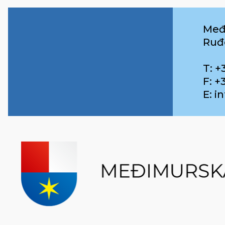
Međ
Ruđ
T: +
F: +
E: 