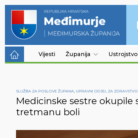
Vijesti
Županija
Ustrojstvo
SLUŽBA ZA POSLOVE ŽUPANA
,
UPRAVNI ODJEL ZA ZDRAVSTVO 
Medicinske sestre okupile
tretmanu boli