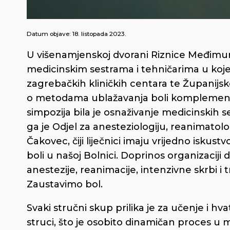
Datum objave:
18. listopada 2023.
U višenamjenskoj dvorani Riznice Međimur
medicinskim sestrama i tehničarima u koje
zagrebačkih kliničkih centara te Županijske
o metodama ublažavanja boli kompleme
simpozija bila je osnaživanje medicinskih s
ga je Odjel za anesteziologiju, reanimatol
Čakovec, čiji liječnici imaju vrijedno iskus
boli u našoj Bolnici. Doprinos organizaciji
anestezije, reanimacije, intenzivne skrbi 
Zaustavimo bol.
Svaki stručni skup prilika je za učenje i h
struci, što je osobito dinamičan proces u me