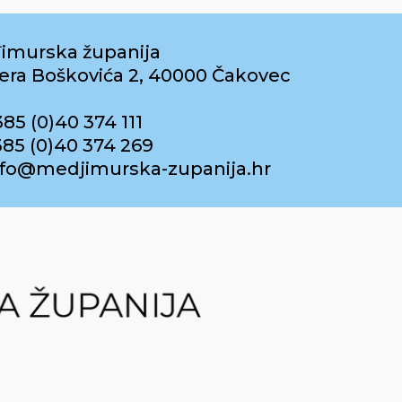
imurska županija
era Boškovića 2, 40000 Čakovec
385 (0)40 374 111
385 (0)40 374 269
info@medjimurska-zupanija.hr