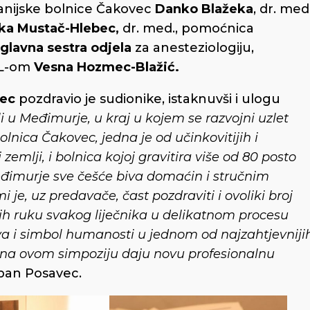
anijske bolnice Čakovec
Danko Blažeka
, dr. med.
ka Mustač-Hlebec,
dr. med., pomoćnica
glavna sestra odjela
za anesteziologiju,
JIL-om
Vesna Hozmec-Blažić.
vec
pozdravio je sudionike, istaknuvši i ulogu
 u Međimurje, u kraj u kojem se razvojni uzlet
olnica Čakovec, jedna je od učinkovitijih i
emlji, i bolnica kojoj gravitira više od 80 posto
đimurje sve češće biva domaćin i stručnim
je, uz predavače, čast pozdraviti i ovoliki broj
nih ruku svakog liječnika u delikatnom procesu
tava i simbol humanosti u jednom od najzahtjevniji
 na ovom simpoziju daju novu profesionalnu
upan Posavec.