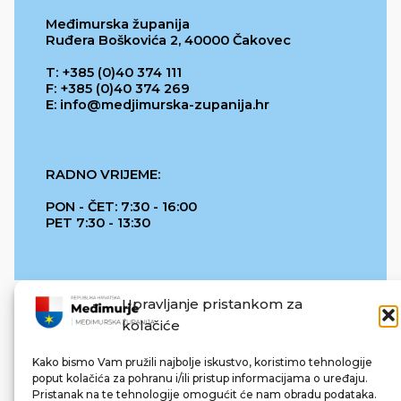
Međimurska županija
Ruđera Boškovića 2, 40000 Čakovec
T: +385 (0)40 374 111
F: +385 (0)40 374 269
E: info@medjimurska-zupanija.hr
RADNO VRIJEME:
PON - ČET: 7:30 - 16:00
PET 7:30 - 13:30
Upravljanje pristankom za
kolačiće
Kako bismo Vam pružili najbolje iskustvo, koristimo tehnologije
poput kolačića za pohranu i/ili pristup informacijama o uređaju.
Pristanak na te tehnologije omogućit će nam obradu podataka.