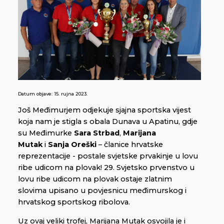
Datum objave:
15. rujna 2023.
Još Međimurjem odjekuje sjajna sportska vijest
koja nam je stigla s obala Dunava u Apatinu, gdje
su Međimurke
Sara Strbad
,
Marijana
Mutak
i
Sanja Oreški
– članice hrvatske
reprezentacije - postale svjetske prvakinje u lovu
ribe udicom na plovak! 29. Svjetsko prvenstvo u
lovu ribe udicom na plovak ostaje zlatnim
slovima upisano u povjesnicu međimurskog i
hrvatskog sportskog ribolova.
Uz ovaj veliki trofej, Marijana Mutak osvojila je i