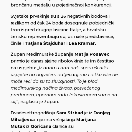
brončanu medalju u pojedinačnoj konkurenciji.
Svjetske prvakinje su s 26 negativnih bodova i
razlikom od čak 24 boda dosegnule pobjednički
tron ispred drugoplasirane Italije, a hrvatsku
žensku reprezentaciju su, uz naše predstavnice,
činile i
Tatjana Štajduhar
i
Lea Kramar.
Župan Međimurske županije
Matija Posavec
primio je danas sjajne ribolovkinje te im čestitao
na uspjehu: „
Iz dana u dan naši sportaši nižu
uspjehe na najvećim natjecanjima i nitko više ne
može reći da su to slučajnosti. To je plod
međimurskog načina života, posvećenog
predanom, upornom radu fokusiranom samo na
cilj
“, naglasio je župan.
Dvadesettrogodišnja
Sara Strbad
je iz
Donjeg
Mihaljevca
, njezina vršnjakinja
Marijana
Mutak
iz
Goričana
članice su