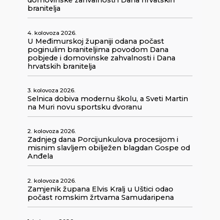
domovinske zahvalnosti i Dana hrvatskih
branitelja
4. kolovoza 2026.
U Međimurskoj županiji odana počast
poginulim braniteljima povodom Dana
pobjede i domovinske zahvalnosti i Dana
hrvatskih branitelja
3. kolovoza 2026.
Selnica dobiva modernu školu, a Sveti Martin
na Muri novu sportsku dvoranu
2. kolovoza 2026.
Zadnjeg dana Porcijunkulova procesijom i
misnim slavljem obilježen blagdan Gospe od
Anđela
2. kolovoza 2026.
Zamjenik župana Elvis Kralj u Uštici odao
počast romskim žrtvama Samudaripena