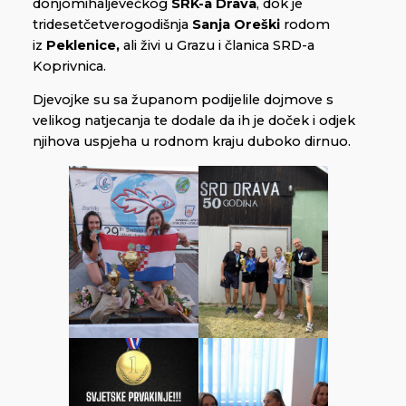
donjomihaljevečkog
SRK-a Drava
, dok je
tridesetčetverogodišnja
Sanja Oreški
rodom
iz
Peklenice,
ali živi u Grazu i članica SRD-a
Koprivnica.
Djevojke su sa županom podijelile dojmove s
velikog natjecanja te dodale da ih je doček i odjek
njihova uspjeha u rodnom kraju duboko dirnuo.