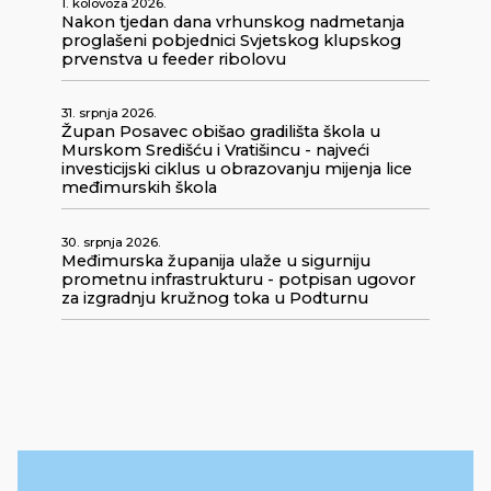
1. kolovoza 2026.
Nakon tjedan dana vrhunskog nadmetanja
proglašeni pobjednici Svjetskog klupskog
prvenstva u feeder ribolovu
31. srpnja 2026.
Župan Posavec obišao gradilišta škola u
Murskom Središću i Vratišincu - najveći
investicijski ciklus u obrazovanju mijenja lice
međimurskih škola
30. srpnja 2026.
Međimurska županija ulaže u sigurniju
prometnu infrastrukturu - potpisan ugovor
za izgradnju kružnog toka u Podturnu