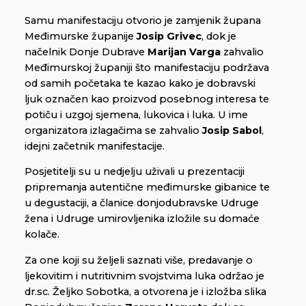
Samu manifestaciju otvorio je zamjenik župana
Međimurske županije
Josip Grivec
, dok je
načelnik Donje Dubrave
Marijan Varga
zahvalio
Međimurskoj županiji što manifestaciju podržava
od samih početaka te kazao kako je dobravski
ljuk označen kao proizvod posebnog interesa te
potiču i uzgoj sjemena, lukovica i luka. U ime
organizatora izlagačima se zahvalio
Josip Sabol
,
idejni začetnik manifestacije.
Posjetitelji su u nedjelju uživali u prezentaciji
pripremanja autentične međimurske gibanice te
u degustaciji, a članice donjodubravske Udruge
žena i Udruge umirovljenika izložile su domaće
kolače.
Za one koji su željeli saznati više, predavanje o
ljekovitim i nutritivnim svojstvima luka održao je
dr.sc. Željko Sobotka, a otvorena je i izložba slika