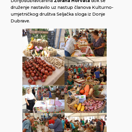
Donjodubravčanina
Zorana Horvata
dok se
druženje nastavilo uz nastup članova Kulturno-
umjetničkog društva Seljačka sloga iz Donje
Dubrave.