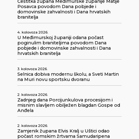
Čestitka župana Međimurske županije Matije
Posavca povodom Dana pobjede i
domovinske zahvalnosti i Dana hrvatskih
branitelja
4. kolovoza 2026.
U Međimurskoj županiji odana počast
poginulim braniteljima povodom Dana
pobjede i domovinske zahvalnosti i Dana
hrvatskih branitelja
3. kolovoza 2026.
Selnica dobiva modernu školu, a Sveti Martin
na Muri novu sportsku dvoranu
2. kolovoza 2026.
Zadnjeg dana Porcijunkulova procesijom i
misnim slavljem obilježen blagdan Gospe od
Anđela
2. kolovoza 2026.
Zamjenik župana Elvis Kralj u Uštici odao
počast romskim žrtvama Samudaripena