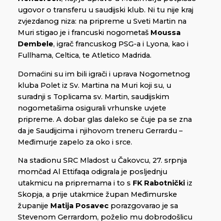
ugovor o transferu u saudijski klub. Ni tu nije kraj
zvjezdanog niza: na pripreme u Sveti Martin na
Muri stigao je i francuski nogometaš
Moussa
Dembele
, igrač francuskog PSG-a i Lyona, kao i
Fullhama, Celtica, te Atletico Madrida.
Domaćini su im bili igrači i uprava Nogometnog
kluba Polet iz Sv. Martina na Muri koji su, u
suradnji s Toplicama sv. Martin, saudijskim
nogometašima osigurali vrhunske uvjete
pripreme. A dobar glas daleko se čuje pa se zna
da je Saudijcima i njihovom treneru Gerrardu –
Međimurje zapelo za oko i srce.
Na stadionu SRC Mladost u Čakovcu, 27. srpnja
momčad Al Ettifaqa odigrala je posljednju
utakmicu na pripremama i to s
FK Rabotnički
iz
Skopja, a prije utakmice župan Međimurske
županije
Matija Posavec
porazgovarao je sa
Stevenom Gerrardom, poželio mu dobrodošlicu