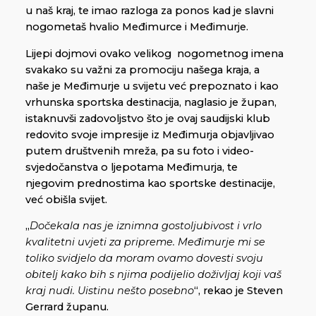
u naš kraj, te imao razloga za ponos kad je slavni
nogometaš hvalio Međimurce i Međimurje.
Lijepi dojmovi ovako velikog nogometnog imena
svakako su važni za promociju našega kraja, a
naše je Međimurje u svijetu već prepoznato i kao
vrhunska sportska destinacija, naglasio je župan,
istaknuvši zadovoljstvo što je ovaj saudijski klub
redovito svoje impresije iz Međimurja objavljivao
putem društvenih mreža, pa su foto i video-
svjedočanstva o ljepotama Međimurja, te
njegovim prednostima kao sportske destinacije,
već obišla svijet.
„
Dočekala nas je iznimna gostoljubivost i vrlo
kvalitetni uvjeti za pripreme. Međimurje mi se
toliko svidjelo da moram ovamo dovesti svoju
obitelj kako bih s njima podijelio doživljaj koji vaš
kraj nudi. Uistinu nešto posebno
“, rekao je Steven
Gerrard županu.