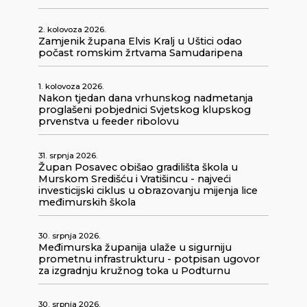
2. kolovoza 2026.
Zamjenik župana Elvis Kralj u Uštici odao
počast romskim žrtvama Samudaripena
1. kolovoza 2026.
Nakon tjedan dana vrhunskog nadmetanja
proglašeni pobjednici Svjetskog klupskog
prvenstva u feeder ribolovu
31. srpnja 2026.
Župan Posavec obišao gradilišta škola u
Murskom Središću i Vratišincu - najveći
investicijski ciklus u obrazovanju mijenja lice
međimurskih škola
30. srpnja 2026.
Međimurska županija ulaže u sigurniju
prometnu infrastrukturu - potpisan ugovor
za izgradnju kružnog toka u Podturnu
30. srpnja 2026.