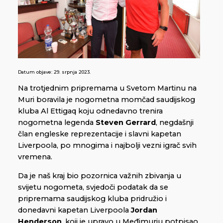
Datum objave:
29. srpnja 2023.
Na trotjednim pripremama u Svetom Martinu na
Muri boravila je nogometna momčad saudijskog
kluba Al Ettigaq koju odnedavno trenira
nogometna legenda
Steven Gerrard
, negdašnji
član engleske reprezentacije i slavni kapetan
Liverpoola, po mnogima i najbolji vezni igrač svih
vremena.
Da je naš kraj bio pozornica važnih zbivanja u
svijetu nogometa, svjedoči podatak da se
pripremama saudijskog kluba pridružio i
donedavni kapetan Liverpoola
Jordan
Henderson
, koji je upravo u Međimurju potpisao