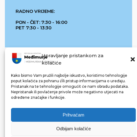
RADNO VRIJEME:
PON - ČET: 7:30 - 16:00
PET 7:30 - 13:30
Upravljanje pristankom za
kolačiće
Kako bismo Vam pružili najbolje iskustvo, koristimo tehnologije
poput kolačića za pohranu i/ili pristup informacijama o uređaju.
Pristanak na te tehnologije omogućit će nam obradu podataka.
REPUBLIKA HRVATSKA
Nepristanak ili povlačenje privole može negativno utjecati na
određene značajke i funkcije.
Prihvaćam
Odbijam kolačiće
© 2022 Međimurska županija. Sva prava pridržana.
Made with ❤ by bg & 3na3.