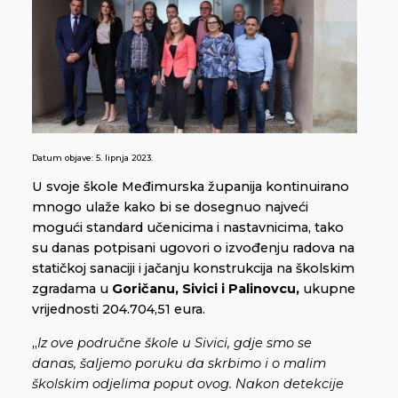
Datum objave:
5. lipnja 2023.
U svoje škole Međimurska županija kontinuirano
mnogo ulaže kako bi se dosegnuo najveći
mogući standard učenicima i nastavnicima, tako
su danas potpisani ugovori o izvođenju radova na
statičkoj sanaciji i jačanju konstrukcija na školskim
zgradama u
Goričanu, Sivici i Palinovcu,
ukupne
vrijednosti 204.704,51 eura.
„
Iz ove područne škole u Sivici, gdje smo se
danas, šaljemo poruku da skrbimo i o malim
školskim odjelima poput ovog. Nakon detekcije