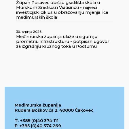
Župan Posavec obišao gradilišta škola u
Murskom Središću i Vratišincu - najveći
investicijski ciklus u obrazovanju mijenja lice
međimurskih škola
30. srpnja 2026.
Međimurska županija ulaže u sigurniju
prometnu infrastrukturu - potpisan ugovor
za izgradnju kružnog toka u Podturnu
Međimurska županija
Ruđera Boškovića 2, 40000 Čakovec
T: +385 (0)40 374 111
F: +385 (0)40 374 269