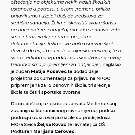
oštećenja na objektima nekih naših školskih
ustanova u potresu, u ovom vremenu prilika
prijavili smo i uspjeli doći do sredstava za
statičku sanaciju
.
Želimo iskoristiti svaku šansu
na nacionalnim i
natječajima
iz
Eu
fondova
,
zato
smo intenzivirali pripremu projektne
dokumentacije. Težimo sve naše osnovne škole
dovesti do uvjeta za jednosmjensku nastavu, te u
svim sredinama izgraditi sportske dvorane i ovog
trenutka smo pripremljeni za natječaje
“, naglasio
je župan
Matija Posavec
te dodao da je
projektna dokumentacija za prijavu na NPOO
pripremljena za 15 osnovnih škola, tri srednje
škole te četiri sportske dvorane.
Dobrodošlicu, uz osobitu zahvalu Međimurskoj
županiji na kontinuiranoj i ravnomjernoj podršci
području obrazovanja izrazile su predsjednica
MO-a Sivica
Željka Kovač
te ravnateljica OŠ
Podturen
Marijana Cerovec.