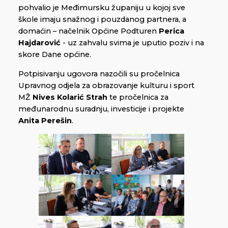
pohvalio je Međimursku županiju u kojoj sve
škole imaju snažnog i pouzdanog partnera, a
domaćin – načelnik Općine Podturen
Perica
Hajdarović
- uz zahvalu svima je uputio poziv i na
skore Dane općine.
Potpisivanju ugovora nazočili su pročelnica
Upravnog odjela za obrazovanje kulturu i sport
MŽ
Nives Kolarić Strah
te pročelnica za
međunarodnu suradnju, investicije i projekte
Anita Perešin
.