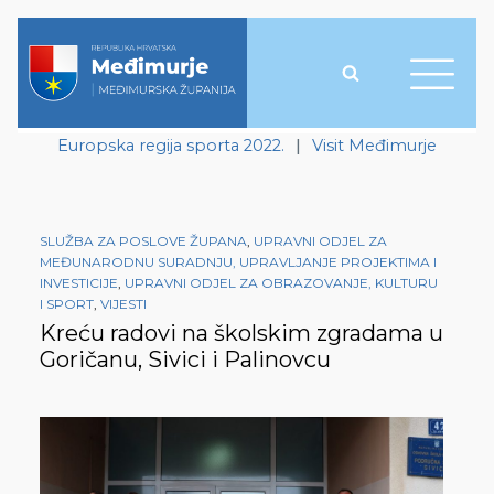
Europska regija sporta 2022.
|
Visit Međimurje
SLUŽBA ZA POSLOVE ŽUPANA
,
UPRAVNI ODJEL ZA
MEĐUNARODNU SURADNJU, UPRAVLJANJE PROJEKTIMA I
INVESTICIJE
,
UPRAVNI ODJEL ZA OBRAZOVANJE, KULTURU
I SPORT
,
VIJESTI
Kreću radovi na školskim zgradama u
Goričanu, Sivici i Palinovcu