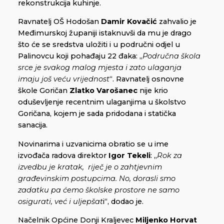
rekonstrukcija kuhinje.
Ravnatelj OŠ Hodošan
Damir Kovačić
zahvalio je
Međimurskoj županiji istaknuvši da mu je drago
što će se sredstva uložiti i u područni odjel u
Palinovcu koji pohađaju 22 đaka: „
Područna škola
srce je svakog malog mjesta i zato ulaganja
imaju još veću vrijednost
“. Ravnatelj osnovne
škole Goričan
Zlatko Varošanec
nije krio
oduševljenje recentnim ulaganjima u školstvo
Goričana, kojem je sada pridodana i statička
sanacija.
Novinarima i uzvanicima obratio se u ime
izvođača radova direktor
Igor Tekeli
: „
Rok za
izvedbu je kratak, riječ je o zahtjevnim
građevinskim postupcima. No, dorasli smo
zadatku pa ćemo školske prostore ne samo
osigurati, već i uljepšat
i“, dodao je.
Načelnik Općine Donji Kraljevec
Miljenko Horvat