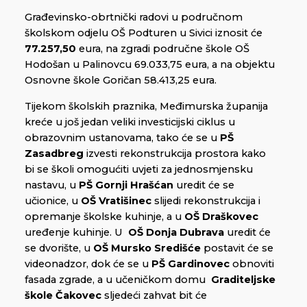
Građevinsko-obrtnički radovi u područnom
školskom odjelu OŠ Podturen u Sivici iznosit će
77.257,50
eura, na zgradi područne škole OŠ
Hodošan u Palinovcu 69.033,75 eura, a na objektu
Osnovne škole Goričan 58.413,25 eura.
Tijekom školskih praznika, Međimurska županija
kreće u još jedan veliki investicijski ciklus u
obrazovnim ustanovama, tako će se u
PŠ
Zasadbreg
izvesti rekonstrukcija prostora kako
bi se školi omogućiti uvjeti za jednosmjensku
nastavu, u
PŠ Gornji Hrašćan
uredit će se
učionice, u
OŠ Vratišinec
slijedi rekonstrukcija i
opremanje školske kuhinje, a u
OŠ Draškovec
uređenje kuhinje. U
OŠ Donja Dubrava
uredit će
se dvorište, u
OŠ Mursko Središće
postavit će se
videonadzor, dok će se u
PŠ Gardinovec
obnoviti
fasada zgrade, a u učeničkom domu
Graditeljske
škole Čakovec
sljedeći zahvat bit će