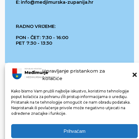
E: info@medjimurska-zupanija.hr
RADNO VRIJEME:
PON - ČET: 7:30 - 16:00
PET 7:30 - 13:30
Upravljanje pristankom za
kolačiće
Kako bismo Vam pružili najbolje iskustvo, koristimo tehnologije
poput kolačića za pohranu i/ili pristup informacijama o uređaju.
Pristanak na te tehnologije omogućit će nam obradu podataka.
REPUBLIKA HRVATSKA
Nepristanak ili povlačenje privole može negativno utjecati na
određene značajke i funkcije.
Prihvaćam