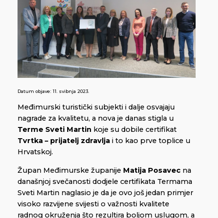
Datum objave:
11. svibnja 2023.
Međimurski turistički subjekti i dalje osvajaju
nagrade za kvalitetu, a nova je danas stigla u
Terme Sveti Martin
koje su dobile certifikat
Tvrtka – prijatelj zdravlja
i to kao prve toplice u
Hrvatskoj.
Župan Međimurske županije
Matija Posavec
na
današnjoj svečanosti dodjele certifikata Termama
Sveti Martin naglasio je da je ovo još jedan primjer
visoko razvijene svijesti o važnosti kvalitete
radnog okruženja što rezultira boljom uslugom, a