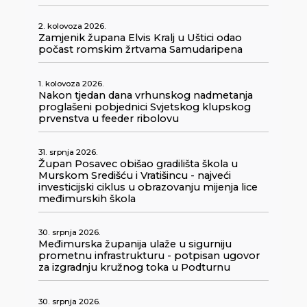
2. kolovoza 2026.
Zamjenik župana Elvis Kralj u Uštici odao
počast romskim žrtvama Samudaripena
1. kolovoza 2026.
Nakon tjedan dana vrhunskog nadmetanja
proglašeni pobjednici Svjetskog klupskog
prvenstva u feeder ribolovu
31. srpnja 2026.
Župan Posavec obišao gradilišta škola u
Murskom Središću i Vratišincu - najveći
investicijski ciklus u obrazovanju mijenja lice
međimurskih škola
30. srpnja 2026.
Međimurska županija ulaže u sigurniju
prometnu infrastrukturu - potpisan ugovor
za izgradnju kružnog toka u Podturnu
30. srpnja 2026.