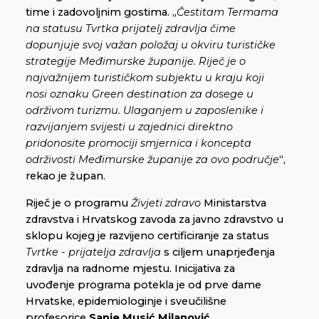
time i zadovoljnim gostima. „
Čestitam Termama
na statusu Tvrtka prijatelj zdravlja čime
dopunjuje svoj važan položaj u okviru turističke
strategije Međimurske županije. Riječ je o
najvažnijem turističkom subjektu u kraju koji
nosi oznaku Green destination za dosege u
održivom turizmu. Ulaganjem u zaposlenike i
razvijanjem svijesti u zajednici direktno
pridonosite promociji smjernica i koncepta
održivosti Međimurske županije za ovo područje
“,
rekao je župan.
Riječ je o programu
Živjeti zdravo
Ministarstva
zdravstva i Hrvatskog zavoda za javno zdravstvo u
sklopu kojeg je razvijeno certificiranje za status
Tvrtke - prijatelja zdravlja
s ciljem unaprjeđenja
zdravlja na radnome mjestu. Inicijativa za
uvođenje programa potekla je od prve dame
Hrvatske, epidemiologinje i sveučilišne
profesorice
Sanje Musić Milanović
.