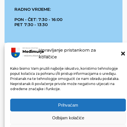
RADNO VRIJEME:
PON - ČET: 7:30 - 16:00
PET 7:30 - 13:30
Upravljanje pristankom za
kolačiće
Kako bismo Vam pružili najbolje iskustvo, koristimo tehnologije
poput kolačića za pohranu i/ili pristup informacijama o uređaju.
Pristanak na te tehnologije omogućit će nam obradu podataka.
REPUBLIKA HRVATSKA
Nepristanak ili povlačenje privole može negativno utjecati na
određene značajke i funkcije.
Prihvaćam
Odbijam kolačiće
© 2022 Međimurska županija. Sva prava pridržana.
Made with ❤ by bg & 3na3.