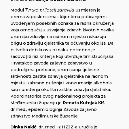
Modul
Tvrtka prijatelj zdravlja
usmjeren je
prema zaposlenicima i klijentima poticanjem i
uvođenjem posebnih oznaka za radna okruženja
koja omogućuju usvajanje zdravih životnih navika,
promiču zdravlje na radnom mjestu i iskazuju
brigu o zdravlju djelatnika te očuvanju okoliša. Da
bi tvrtka dobila ovu oznaku potrebno je
zadovoljiti niz kriterija koji utvrđuje tim stručnjaka
Hrvatskog zavoda za javno zdravstvo u
područjima prehrane, promicanja tjelesne
aktivnosti, zaštite zdravlja djelatnika na radnom
mjestu, zabrane pušenja i konzumacije alkohola,
kao i uređenja okoliša i zaštite zdravlja djelatnika.
Koordinatorica ovog nacionalnog projekta za
Međimursku županiju je
Renata Kutnjak Kiš
,
dr.med., epidemiologinja Zavoda za javno
zdravstvo Međimurske županije.
Dinka Nakić
, dr. med., iz HZJZ-a uručila je