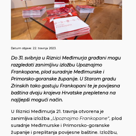
Datum objave:
22. travnja 2023.
Do 31. svibnja u Riznici Međimurja građani mogu
razgledati zanimljivu izložbu Upoznajmo
Frankopane, plod suradnje Međimurske i
Primorsko-goranske županije. U Starom gradu
Zrinskih tako gostuju Frankopani te je povijesna
baština dvaju krajeva Hrvatske prepletena na
najljepši mogući način.
U Riznici Međimurja 21. travnja otvorena je
zanimljiva izložba „
Upoznajmo Frankopane“
, plod
suradnje Međimurske i Primorsko-goranske
županije i preplitanja povijesne baštine. Izložbu,