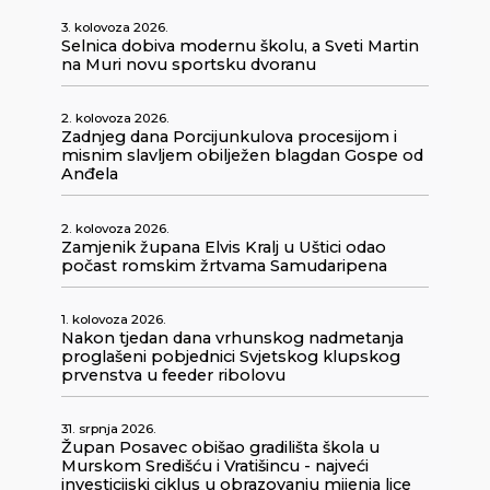
3. kolovoza 2026.
Selnica dobiva modernu školu, a Sveti Martin
na Muri novu sportsku dvoranu
2. kolovoza 2026.
Zadnjeg dana Porcijunkulova procesijom i
misnim slavljem obilježen blagdan Gospe od
Anđela
2. kolovoza 2026.
Zamjenik župana Elvis Kralj u Uštici odao
počast romskim žrtvama Samudaripena
1. kolovoza 2026.
Nakon tjedan dana vrhunskog nadmetanja
proglašeni pobjednici Svjetskog klupskog
prvenstva u feeder ribolovu
31. srpnja 2026.
Župan Posavec obišao gradilišta škola u
Murskom Središću i Vratišincu - najveći
investicijski ciklus u obrazovanju mijenja lice