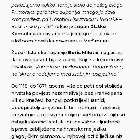
pokazujemo koliko nam je stalo do našeg blaga.
Primorsko-goranska županija mnogo je dala
kroz povijest, pa i „osobnu iskaznicu“ Hrvatske –
Baščansku ploču“,
rekao je župan
Zlatko
Komadina
dodavši da mu je drago što je ovom
izložbom hrvatska povezana u Međimurju.
Župan Istarske županije
Boris Miletić
, naglašava
da je ovo susret triju županija koje su lokomotive
Hrvatske.
„Pomalo se međusobno i nadmećemo,
no iskreno radujemo međusobnim uspjesima.“
Od 1118. do 1671. godine, više od pet i pol stoljeća,
hrvatska povijest nezamisliva je bez Frankopana.
Bili su kneževi, banovi, potkraljevi i ratnici,
podupiratelji umjetnosti, te – na kraju - i politički
prevratnici u potrazi za boljim svijetom. Iza njih su
ostajali zakonici, statuti i druge važne uljudbene
isprave, zabilježene na hrvatskome jeziku
glagoljičkim pismom. U njihovoj lozi bilježi se niz