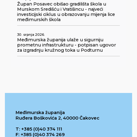
Župan Posavec obišao gradilišta škola u
Murskom Središću i Vratišincu - najveći
investicijski ciklus u obrazovanju mijenja lice
međimurskih škola
30. srpnja 2026.
Međimurska županija ulaže u sigurniju
prometnu infrastrukturu - potpisan ugovor
za izgradnju kružnog toka u Podturnu
Međimurska županija
Ruđera Boškovića 2, 40000 Čakovec
T: +385 (0)40 374 111
F: +385 (0)40 374 269