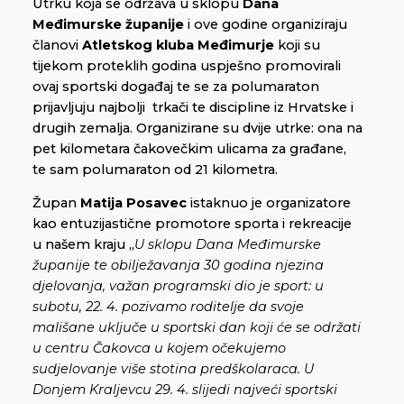
Utrku koja se održava u sklopu
Dana
Međimurske županije
i ove godine organiziraju
članovi
Atletskog kluba Međimurje
koji su
tijekom proteklih godina uspješno promovirali
ovaj sportski događaj te se za polumaraton
prijavljuju najbolji trkači te discipline iz Hrvatske i
drugih zemalja. Organizirane su dvije utrke: ona na
pet kilometara čakovečkim ulicama za građane,
te sam polumaraton od 21 kilometra.
Župan
Matija Posavec
istaknuo je organizatore
kao entuzijastične promotore sporta i rekreacije
u našem kraju „
U sklopu Dana Međimurske
županije te obilježavanja 30 godina njezina
djelovanja, važan programski dio je sport: u
subotu,
22. 4. pozivamo roditelje da svoje
mališane uključe u sportski dan koji će se održati
u centru Čakovca u kojem očekujemo
sudjelovanje više stotina predškolaraca. U
Donjem Kraljevcu 29. 4. slijedi najveći sportski