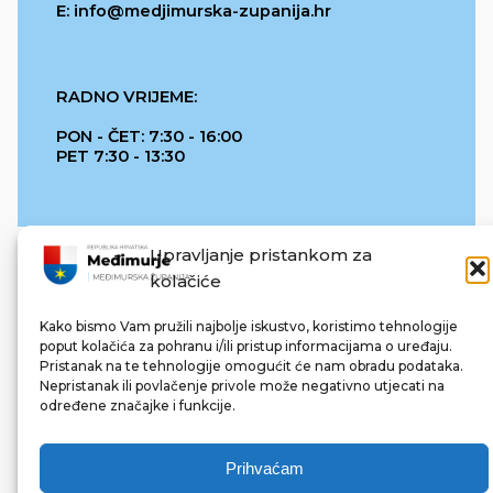
E: info@medjimurska-zupanija.hr
RADNO VRIJEME:
PON - ČET: 7:30 - 16:00
PET 7:30 - 13:30
Upravljanje pristankom za
kolačiće
Kako bismo Vam pružili najbolje iskustvo, koristimo tehnologije
poput kolačića za pohranu i/ili pristup informacijama o uređaju.
Pristanak na te tehnologije omogućit će nam obradu podataka.
REPUBLIKA HRVATSKA
Nepristanak ili povlačenje privole može negativno utjecati na
određene značajke i funkcije.
Prihvaćam