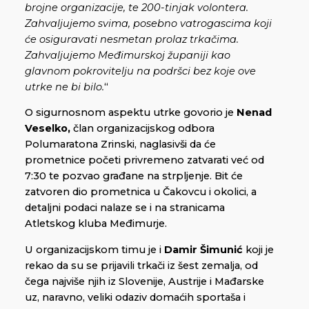
brojne organizacije, te 200-tinjak volontera.
Zahvaljujemo svima, posebno vatrogascima koji
će osiguravati nesmetan prolaz trkačima.
Zahvaljujemo Međimurskoj županiji kao
glavnom pokrovitelju na podršci bez koje ove
utrke ne bi bilo.
“
O sigurnosnom aspektu utrke govorio je
Nenad
Veselko,
član organizacijskog odbora
Polumaratona Zrinski, naglasivši da će
prometnice početi privremeno zatvarati već od
7:30 te pozvao građane na strpljenje. Bit će
zatvoren dio prometnica u Čakovcu i okolici, a
detaljni podaci nalaze se i na stranicama
Atletskog kluba Međimurje.
U organizacijskom timu je i
Damir Šimunić
koji je
rekao da su se prijavili trkači iz šest zemalja, od
čega najviše njih iz Slovenije, Austrije i Mađarske
uz, naravno, veliki odaziv domaćih sportaša i