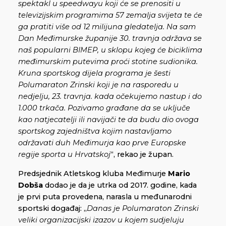
spektakl u speedwayu koji će se prenositi u
televizijskim programima 57 zemalja svijeta te će
ga pratiti više od 12 milijuna gledatelja. Na sam
Dan Međimurske županije 30. travnja održava se
naš popularni BIMEP, u sklopu kojeg će biciklima
međimurskim putevima proći stotine sudionika.
Kruna sportskog dijela programa je šesti
Polumaraton Zrinski koji je na rasporedu u
nedjelju, 23. travnja. kada očekujemo nastup i do
1.000 trkača. Pozivamo građane da se uključe
kao natjecatelji ili navijači te da budu dio ovoga
sportskog zajedništva kojim nastavljamo
održavati duh Međimurja kao prve Europske
regije sporta u Hrvatskoj
“, rekao je župan.
Predsjednik Atletskog kluba Međimurje
Mario
Dobša
dodao je da je utrka od 2017. godine, kada
je prvi puta provedena, narasla u međunarodni
sportski događaj: „
Danas je Polumaraton Zrinski
veliki organizacijski izazov u kojem sudjeluju