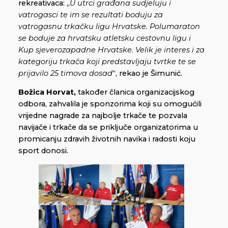
rekreativaca: „
U utrci građana sudjeluju i
vatrogasci te im se rezultati boduju za
vatrogasnu trkačku ligu Hrvatske. Polumaraton
se boduje za hrvatsku atletsku cestovnu ligu i
Kup sjeverozapadne Hrvatske. Velik je interes i za
kategoriju trkača koji predstavljaju tvrtke te se
prijavilo 25 timova dosad
“, rekao je Šimunić.
Božica Horvat,
također članica organizacijskog
odbora, zahvalila je sponzorima koji su omogućili
vrijedne nagrade za najbolje trkače te pozvala
navijače i trkače da se priključe organizatorima u
promicanju zdravih životnih navika i radosti koju
sport donosi.