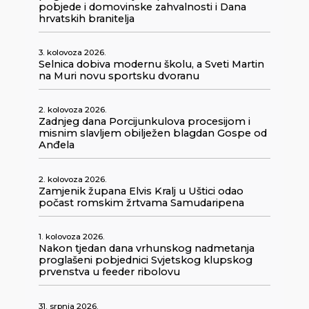
pobjede i domovinske zahvalnosti i Dana
hrvatskih branitelja
3. kolovoza 2026.
Selnica dobiva modernu školu, a Sveti Martin
na Muri novu sportsku dvoranu
2. kolovoza 2026.
Zadnjeg dana Porcijunkulova procesijom i
misnim slavljem obilježen blagdan Gospe od
Anđela
2. kolovoza 2026.
Zamjenik župana Elvis Kralj u Uštici odao
počast romskim žrtvama Samudaripena
1. kolovoza 2026.
Nakon tjedan dana vrhunskog nadmetanja
proglašeni pobjednici Svjetskog klupskog
prvenstva u feeder ribolovu
31. srpnja 2026.