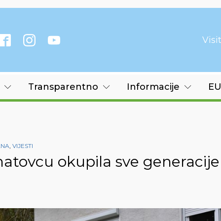
Vis
Transparentno
Informacije
EU
ANA
,
VIJESTI
hatovcu okupila sve generacije