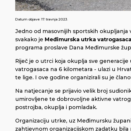
Datum objave:
17. travnja 2023.
Jedno od masovnijih sportskih okupljanja 
svakako je
Međimurska utrka vatrogasac
programa proslave Dana Međimurske župan
Riječ je o utrci koja okuplja sve generacije 
vatrogasaca na 6 kilometara - ulazi u Hrvat
te lige. I ove godine organizirali su je član
Na natjecanje se prijavio velik broj sudionik
umirovljene te dobrovoljne aktivne vatrog
postrojba, okuplja i pomladak.
Organizaciju utrke, uz Međimursku županij
zahtjevnom organizacijskom zadatku bila rije