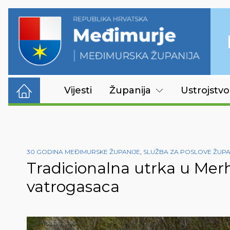
Vijesti
Županija
Ustrojstvo
30 GODINA MEĐIMURSKE ŽUPANIJE
,
SLUŽBA ZA POSLOVE ŽUP
Tradicionalna utrka u Mer
vatrogasaca