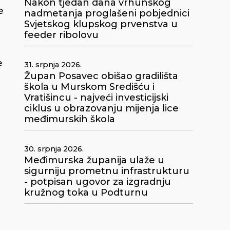
Nakon tjedan dana vrhunskog
e
nadmetanja proglašeni pobjednici
Svjetskog klupskog prvenstva u
feeder ribolovu
e
31. srpnja 2026.
Župan Posavec obišao gradilišta
škola u Murskom Središću i
Vratišincu - najveći investicijski
ciklus u obrazovanju mijenja lice
međimurskih škola
30. srpnja 2026.
Međimurska županija ulaže u
sigurniju prometnu infrastrukturu
- potpisan ugovor za izgradnju
kružnog toka u Podturnu