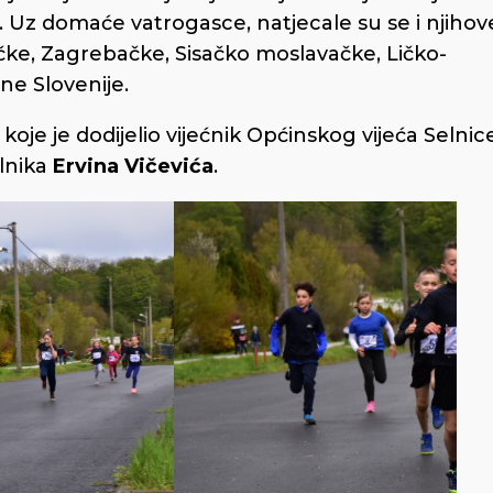
a. Uz domaće vatrogasce, natjecale su se i njihov
ačke, Zagrebačke, Sisačko moslavačke, Ličko-
ne Slovenije.
koje je dodijelio vijećnik Općinskog vijeća Selnic
lnika
Ervina Vičevića
.