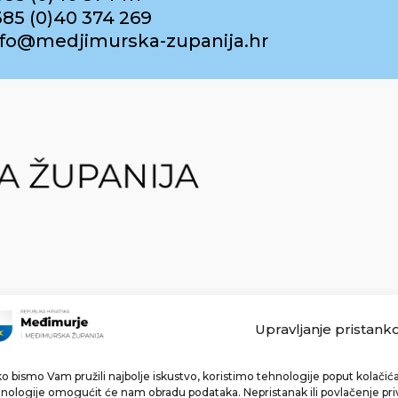
385 (0)40 374 269
info@medjimurska-zupanija.hr
Upravljanje pristank
o bismo Vam pružili najbolje iskustvo, koristimo tehnologije poput kolačića 
Made with ❤ by bg & 3na3.
nologije omogućit će nam obradu podataka. Nepristanak ili povlačenje pri