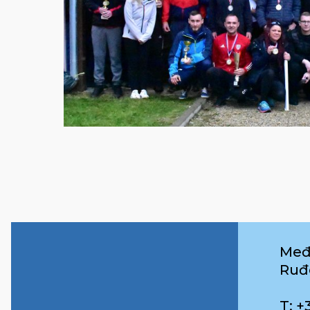
Međ
Ruđ
T: +