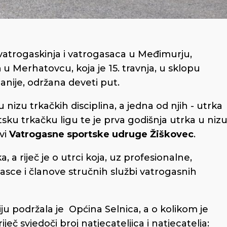
vatrogaskinja i vatrogasaca u Međimurju,
a
u Merhatovcu, koja je 15. travnja, u sklopu
ije, održana deveti put.
u nizu trkačkih disciplina, a jedna od njih - utrka
sku trkačku ligu te je prva godišnja utrka u niz
ovi
Vatrogasne sportske udruge Žiškovec
.
a, a riječ je o utrci koja, uz profesionalne,
asce i članove stručnih službi vatrogasnih
u podržala je Općina Selnica, a o kolikom je
č svjedoči broj natjecateljica i natjecatelja: