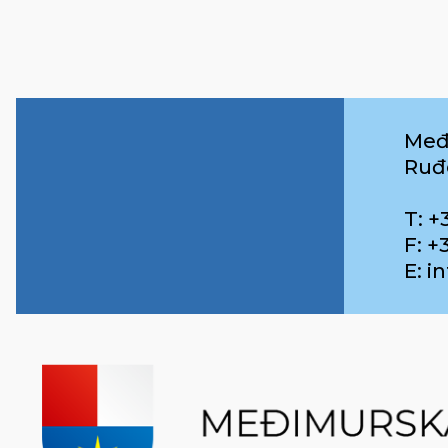
Međ
Ruđ
T: +
F: +
E: 