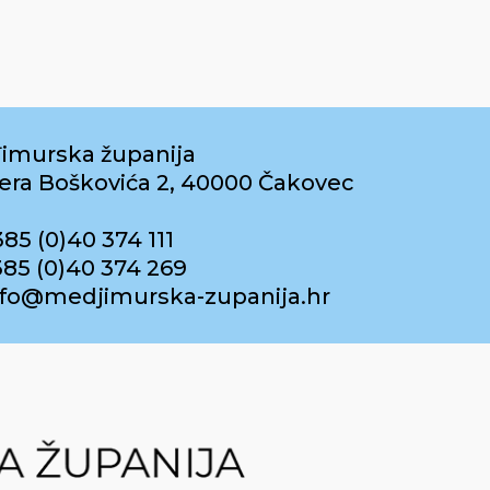
imurska županija
era Boškovića 2, 40000 Čakovec
385 (0)40 374 111
385 (0)40 374 269
info@medjimurska-zupanija.hr