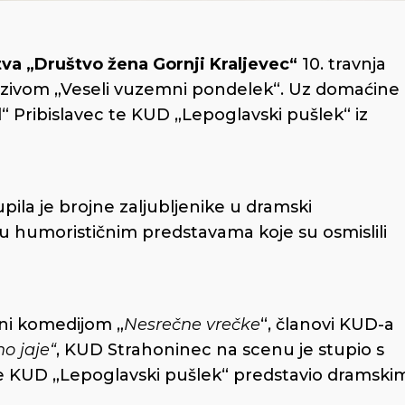
va „Društvo žena Gornji Kraljevec“
10. travnja
azivom „Veseli vuzemni pondelek“. Uz domaćine
“ Pribislavec te KUD „Lepoglavski pušlek“ iz
ila je brojne zaljubljenike u dramski
li u humorističnim predstavama koje su osmislili
ini komedijom „
Nesrečne vrečke
“, članovi KUD-a
no jaje“
, KUD Strahoninec na scenu je stupio s
se KUD „Lepoglavski pušlek“ predstavio dramski