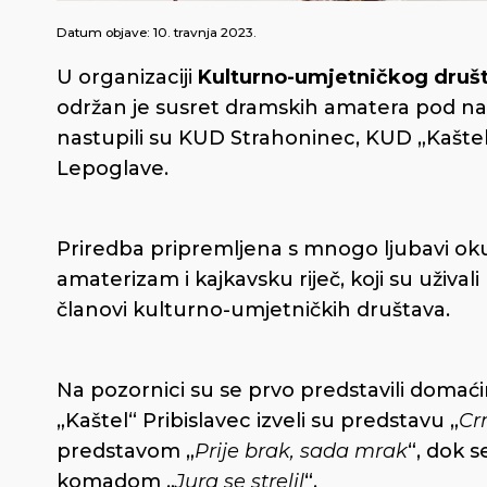
Datum objave:
10. travnja 2023.
U organizaciji
Kulturno-umjetničkog društ
održan je susret dramskih amatera pod n
nastupili su KUD Strahoninec, KUD „Kaštel
Lepoglave.
Priredba pripremljena s mnogo ljubavi okup
amaterizam i kajkavsku riječ, koji su uživa
članovi kulturno-umjetničkih društava.
Na pozornici su se prvo predstavili domać
„Kaštel“ Pribislavec izveli su predstavu „
Cr
predstavom „
Prije brak, sada mrak
“, dok 
komadom „
Jura se strelil
“.