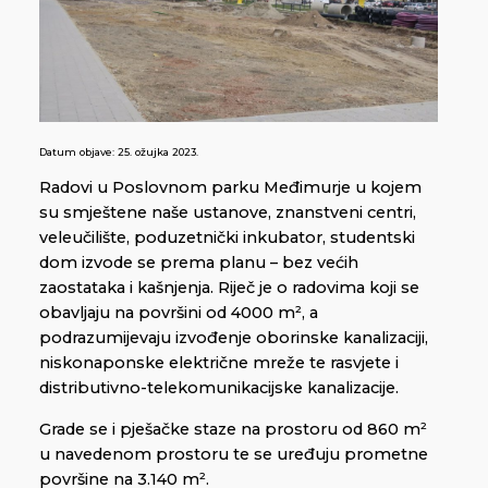
Datum objave:
25. ožujka 2023.
Radovi u Poslovnom parku Međimurje u kojem
su smještene naše ustanove, znanstveni centri,
veleučilište, poduzetnički inkubator, studentski
dom izvode se prema planu – bez većih
zaostataka i kašnjenja. Riječ je o radovima koji se
obavljaju na površini od 4000 m², a
podrazumijevaju izvođenje oborinske kanalizaciji,
niskonaponske električne mreže te rasvjete i
distributivno-telekomunikacijske kanalizacije.
Grade se i pješačke staze na prostoru od 860 m²
u navedenom prostoru te se uređuju prometne
površine na 3.140 m².