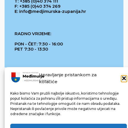
T: +385 (0)40 374 111
F: +385 (0)40 374 269
E: info@medjimurska-zupanija.hr
RADNO VRIJEME:
PON - ČET: 7:30 - 16:00
PET 7:30 - 13:30
Upravljanje pristankom za
kolačiće
Kako bismo Vam pružili najbolje iskustvo, koristimo tehnologije
poput kolačića za pohranu i/ili pristup informacijama o uređaju.
Pristanak na te tehnologije omogućit će nam obradu podataka.
REPUBLIKA HRVATSKA
Nepristanak ili povlačenje privole može negativno utjecati na
određene značajke i funkcije.