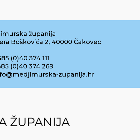
imurska županija
era Boškovića 2, 40000 Čakovec
385 (0)40 374 111
385 (0)40 374 269
info@medjimurska-zupanija.hr