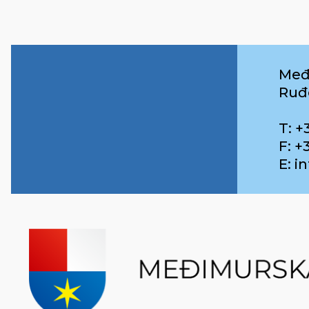
Međ
Ruđ
T: +
F: +
E: 