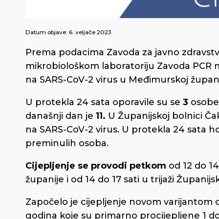
Datum objave:
6. veljače 2023.
Prema podacima Zavoda za javno zdravstv
mikrobiološkom laboratoriju Zavoda PCR 
na SARS-CoV-2 virus u Međimurskoj županij
U protekla 24 sata oporavile su se
3
osobe.
današnji dan je
11.
U Županijskoj bolnici Čak
na SARS-CoV-2 virus. U protekla 24 sata ho
preminulih osoba.
Cijepljenje se provodi
petkom
od 12 do 14
županije i od 14 do 17 sati u trijaži Župani
Započelo je cijepljenje novom varijantom cj
godina koje su primarno procijepljene 1 doz