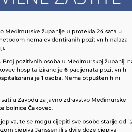
o Međimurske županije u protekla 24 sata u
metodom nema evidentiranih pozitivnih nalaza
i.
 Broj pozitivnih osoba u Međimurskoj županiji n
ovec hospitalizirano je
6
pacijenata pozitivnih
spitalizirana je
1
osoba. Nema otpuštenih ni
 sati u Zavodu za javno zdravstvo Međimurske
jske bolnice Čakovec.
epiva, te se mogu cijepiti sve osobe starije od 1
om cjepiva Janssen ili s dvije doze cjepiva