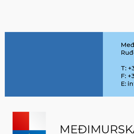
Međ
Ruđ
T: +
F: +
E: 