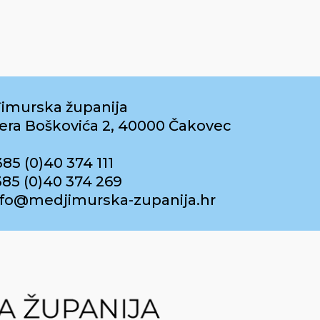
imurska županija
era Boškovića 2, 40000 Čakovec
385 (0)40 374 111
385 (0)40 374 269
info@medjimurska-zupanija.hr