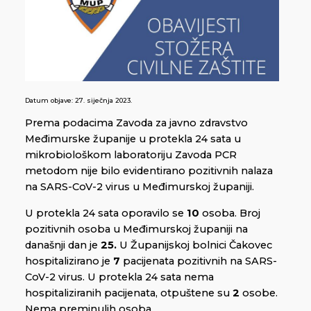
Datum objave:
27. siječnja 2023.
Prema podacima Zavoda za javno zdravstvo
Međimurske županije u protekla 24 sata u
mikrobiološkom laboratoriju Zavoda PCR
metodom nije bilo evidentirano pozitivnih nalaza
na SARS-CoV-2 virus u Međimurskoj županiji.
U protekla 24 sata oporavilo se
10
osoba. Broj
pozitivnih osoba u Međimurskoj županiji na
današnji dan je
25.
U Županijskoj bolnici Čakovec
hospitalizirano je
7
pacijenata pozitivnih na SARS-
CoV-2 virus. U protekla 24 sata nema
hospitaliziranih pacijenata, otpuštene su
2
osobe.
Nema preminulih osoba.