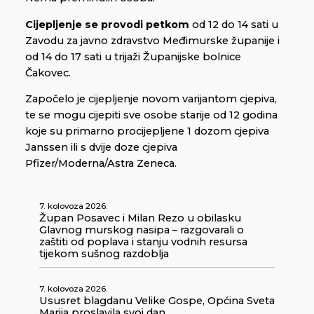
Cijepljenje se provodi
petkom
od 12 do 14 sati u
Zavodu za javno zdravstvo Međimurske županije i
od 14 do 17 sati u trijaži Županijske bolnice
Čakovec.
Započelo je cijepljenje novom varijantom cjepiva,
te se mogu cijepiti sve osobe starije od 12 godina
koje su primarno procijepljene 1 dozom cjepiva
Janssen ili s dvije doze cjepiva
Pfizer/Moderna/Astra Zeneca.
7. kolovoza 2026.
Župan Posavec i Milan Rezo u obilasku
Glavnog murskog nasipa – razgovarali o
zaštiti od poplava i stanju vodnih resursa
tijekom sušnog razdoblja
7. kolovoza 2026.
Ususret blagdanu Velike Gospe, Općina Sveta
Marija proslavila svoj dan