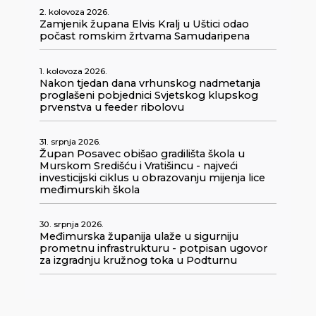
2. kolovoza 2026.
Zamjenik župana Elvis Kralj u Uštici odao
počast romskim žrtvama Samudaripena
1. kolovoza 2026.
Nakon tjedan dana vrhunskog nadmetanja
proglašeni pobjednici Svjetskog klupskog
prvenstva u feeder ribolovu
31. srpnja 2026.
Župan Posavec obišao gradilišta škola u
Murskom Središću i Vratišincu - najveći
investicijski ciklus u obrazovanju mijenja lice
međimurskih škola
30. srpnja 2026.
Međimurska županija ulaže u sigurniju
prometnu infrastrukturu - potpisan ugovor
za izgradnju kružnog toka u Podturnu