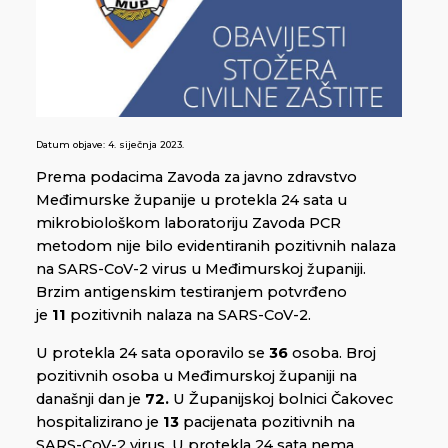
Datum objave:
4. siječnja 2023.
Prema podacima Zavoda za javno zdravstvo
Međimurske županije u protekla 24 sata u
mikrobiološkom laboratoriju Zavoda PCR
metodom nije bilo evidentiranih pozitivnih nalaza
na SARS-CoV-2 virus u Međimurskoj županiji.
Brzim antigenskim testiranjem potvrđeno
je
11
pozitivnih nalaza na SARS-CoV-2.
U protekla 24 sata oporavilo se
36
osoba. Broj
pozitivnih osoba u Međimurskoj županiji na
današnji dan je
72.
U Županijskoj bolnici Čakovec
hospitalizirano je
13
pacijenata pozitivnih na
SARS-CoV-2 virus. U protekla 24 sata nema