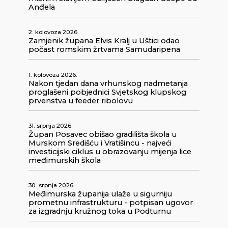
Anđela
2. kolovoza 2026.
Zamjenik župana Elvis Kralj u Uštici odao
počast romskim žrtvama Samudaripena
1. kolovoza 2026.
Nakon tjedan dana vrhunskog nadmetanja
proglašeni pobjednici Svjetskog klupskog
prvenstva u feeder ribolovu
31. srpnja 2026.
Župan Posavec obišao gradilišta škola u
Murskom Središću i Vratišincu - najveći
investicijski ciklus u obrazovanju mijenja lice
međimurskih škola
30. srpnja 2026.
Međimurska županija ulaže u sigurniju
prometnu infrastrukturu - potpisan ugovor
za izgradnju kružnog toka u Podturnu