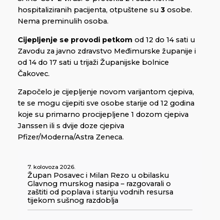
hospitaliziranih pacijenta, otpuštene su
3
osobe.
Nema preminulih osoba.
Cijepljenje se provodi
petkom
od 12 do 14 sati u
Zavodu za javno zdravstvo Međimurske županije i
od 14 do 17 sati u trijaži Županijske bolnice
Čakovec.
Započelo je cijepljenje novom varijantom cjepiva,
te se mogu cijepiti sve osobe starije od 12 godina
koje su primarno procijepljene 1 dozom cjepiva
Janssen ili s dvije doze cjepiva
Pfizer/Moderna/Astra Zeneca.
7. kolovoza 2026.
Župan Posavec i Milan Rezo u obilasku
Glavnog murskog nasipa – razgovarali o
zaštiti od poplava i stanju vodnih resursa
tijekom sušnog razdoblja