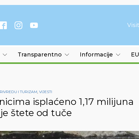
Vis
Transparentno
Informacije
EU
IVREDU I TURIZAM
,
VIJESTI
icima isplaćeno 1,17 milijuna
e štete od tuče