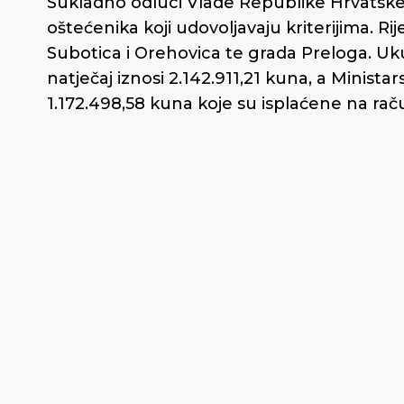
Sukladno odluci Vlade Republike Hrvatske 
oštećenika koji udovoljavaju kriterijima. R
Subotica i Orehovica te grada Preloga. U
natječaj iznosi 2.142.911,21 kuna, a Minista
1.172.498,58 kuna koje su isplaćene na ra