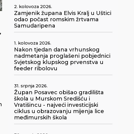
2. kolovoza 2026.
Zamjenik župana Elvis Kralj u Uštici
odao počast romskim žrtvama
Samudaripena
,
1. kolovoza 2026.
Nakon tjedan dana vrhunskog
nadmetanja proglašeni pobjednici
Svjetskog klupskog prvenstva u
feeder ribolovu
31. srpnja 2026.
Župan Posavec obišao gradilišta
škola u Murskom Središću i
n
Vratišincu - najveći investicijski
ciklus u obrazovanju mijenja lice
međimurskih škola