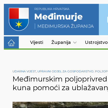
Vijesti
Županija
Ustrojstvo
UDARNA VIJEST
,
UPRAVNI ODJEL ZA GOSPODARSTVO, POLJOPR
Međimurskim poljoprivredn
kuna pomoći za ublažavanj