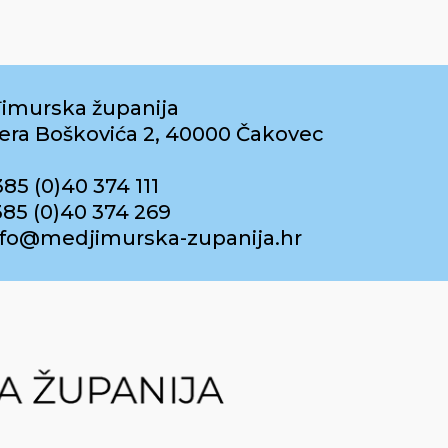
imurska županija
era Boškovića 2, 40000 Čakovec
385 (0)40 374 111
385 (0)40 374 269
info@medjimurska-zupanija.hr