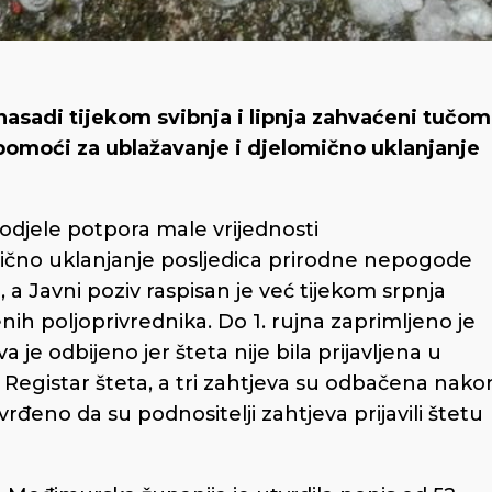
asadi tijekom svibnja i lipnja zahvaćeni tučom
 pomoći za ublažavanje i djelomično uklanjanje
odjele potpora male vrijednosti
mično uklanjanje posljedica prirodne nepogode
, a Javni poziv raspisan je već tijekom srpnja
ćenih poljoprivrednika. Do 1. rujna zaprimljeno je
je odbijeno jer šteta nije bila prijavljena u
u Registar šteta, a tri zahtjeva su odbačena nako
eno da su podnositelji zahtjeva prijavili štetu