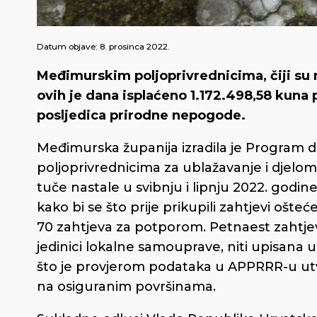
Datum objave:
8. prosinca 2022.
Međimurskim poljoprivrednicima, čiji su n
ovih je dana isplaćeno 1.172.498,58 kuna
posljedica prirodne nepogode.
Međimurska županija izradila je Program d
poljoprivrednicima za ublažavanje i djelo
tuče nastale u svibnju i lipnju 2022. godine
kako bi se što prije prikupili zahtjevi ošte
70 zahtjeva za potporom. Petnaest zahtjeva 
jedinici lokalne samouprave, niti upisana 
što je provjerom podataka u APPRRR-u utvrđ
na osiguranim površinama.