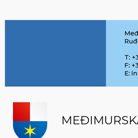
Međ
Ruđ
T: +
F: +
E: 