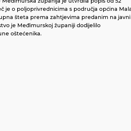
Međimurska županija je utvrdila popis od 52
iječ je o poljoprivrednicima s područja općina Mal
kupna šteta prema zahtjevima predanim na javni
rstvo je Međimurskoj županiji dodijelilo
čune oštećenika.