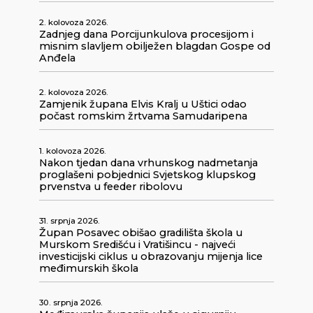
2. kolovoza 2026.
Zadnjeg dana Porcijunkulova procesijom i
misnim slavljem obilježen blagdan Gospe od
Anđela
2. kolovoza 2026.
Zamjenik župana Elvis Kralj u Uštici odao
počast romskim žrtvama Samudaripena
1. kolovoza 2026.
Nakon tjedan dana vrhunskog nadmetanja
proglašeni pobjednici Svjetskog klupskog
prvenstva u feeder ribolovu
31. srpnja 2026.
Župan Posavec obišao gradilišta škola u
Murskom Središću i Vratišincu - najveći
investicijski ciklus u obrazovanju mijenja lice
međimurskih škola
30. srpnja 2026.