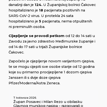
današnji dan je
124.
U Županijskoj bolnici Čakovec
hospitalizirano je
18
pacijenata pozitivnih na
SARS-CoV-2 virus. U protekla 24 sata
hospitalizirano je
5
pacijenata, nema otpuštenih
ni preminulih osoba.
Cijepljenje se provodi
petkom
od 12 do 14 sati u
Zavodu za javno zdravstvo Međimurske županije i
od 14 do 17 sati u trijaži Županijske bolnice
Čakovec.
Započelo je cijepljenje novom varijantom cjepiva,
te se mogu cijepiti sve osobe starije od 12 godina
koje su primarno procijepljene 1 dozom cjepiva
Janssen ili s dvije doze cjepiva
Pfizer/Moderna/Astra Zeneca.
7. kolovoza 2026.
Župan Posavec i Milan Rezo u obilasku
Glavnog murskog nasipa – razgovarali o