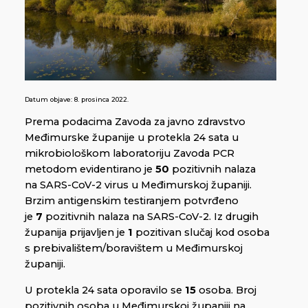
Datum objave:
8. prosinca 2022.
Prema podacima Zavoda za javno zdravstvo
Međimurske županije u protekla 24 sata u
mikrobiološkom laboratoriju Zavoda PCR
metodom evidentirano je
50
pozitivnih nalaza
na SARS-CoV-2 virus u Međimurskoj županiji.
Brzim antigenskim testiranjem potvrđeno
je
7
pozitivnih nalaza na SARS-CoV-2. Iz drugih
županija prijavljen je
1
pozitivan slučaj kod osoba
s prebivalištem/boravištem u Međimurskoj
županiji.
U protekla 24 sata oporavilo se
15
osoba. Broj
pozitivnih osoba u Međimurskoj županiji na