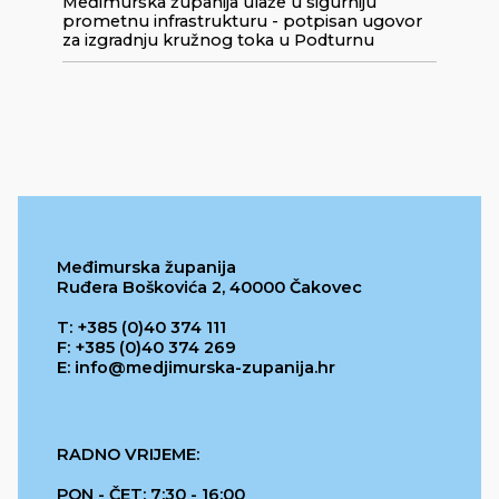
Međimurska županija ulaže u sigurniju
prometnu infrastrukturu - potpisan ugovor
za izgradnju kružnog toka u Podturnu
Međimurska županija
Ruđera Boškovića 2, 40000 Čakovec
T: +385 (0)40 374 111
F: +385 (0)40 374 269
E: info@medjimurska-zupanija.hr
RADNO VRIJEME:
PON - ČET: 7:30 - 16:00