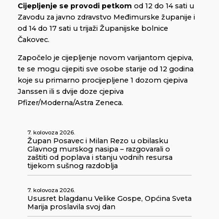
Cijepljenje se provodi
petkom
od 12 do 14 sati u
Zavodu za javno zdravstvo Međimurske županije i
od 14 do 17 sati u trijaži Županijske bolnice
Čakovec.
Započelo je cijepljenje novom varijantom cjepiva,
te se mogu cijepiti sve osobe starije od 12 godina
koje su primarno procijepljene 1 dozom cjepiva
Janssen ili s dvije doze cjepiva
Pfizer/Moderna/Astra Zeneca.
7. kolovoza 2026.
Župan Posavec i Milan Rezo u obilasku
Glavnog murskog nasipa – razgovarali o
zaštiti od poplava i stanju vodnih resursa
tijekom sušnog razdoblja
7. kolovoza 2026.
Ususret blagdanu Velike Gospe, Općina Sveta
Marija proslavila svoj dan