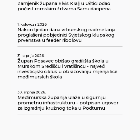
Zamjenik župana Elvis Kralj u Uštici odao
počast romskim žrtvama Samudaripena
1. kolovoza 2026.
Nakon tjedan dana vrhunskog nadmetanja
proglašeni pobjednici Svjetskog klupskog
prvenstva u feeder ribolovu
31. srpnja 2026.
Župan Posavec obišao gradilišta škola u
Murskom Središću i Vratišincu - najveći
investicijski ciklus u obrazovanju mijenja lice
međimurskih škola
30. srpnja 2026.
Međimurska županija ulaže u sigurniju
prometnu infrastrukturu - potpisan ugovor
za izgradnju kružnog toka u Podturnu