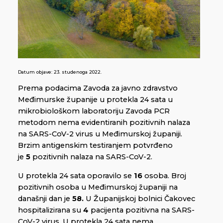
Datum objave:
23. studenoga 2022.
Prema podacima Zavoda za javno zdravstvo
Međimurske županije u protekla 24 sata u
mikrobiološkom laboratoriju Zavoda PCR
metodom nema evidentiranih pozitivnih nalaza
na SARS-CoV-2 virus u Međimurskoj županiji.
Brzim antigenskim testiranjem potvrđeno
je
5
pozitivnih nalaza na SARS-CoV-2.
U protekla 24 sata oporavilo se
16
osoba. Broj
pozitivnih osoba u Međimurskoj županiji na
današnji dan je
58.
U Županijskoj bolnici Čakovec
hospitalizirana su
4
pacijenta pozitivna na SARS-
CoV-2 virus. U protekla 24 sata nema