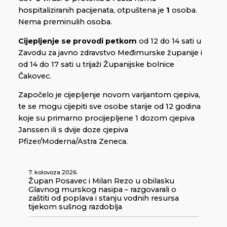
hospitaliziranih pacijenata, otpuštena je
1
osoba.
Nema preminulih osoba.
Cijepljenje se provodi
petkom
od 12 do 14 sati u
Zavodu za javno zdravstvo Međimurske županije i
od 14 do 17 sati u trijaži Županijske bolnice
Čakovec.
Započelo je cijepljenje novom varijantom cjepiva,
te se mogu cijepiti sve osobe starije od 12 godina
koje su primarno procijepljene 1 dozom cjepiva
Janssen ili s dvije doze cjepiva
Pfizer/Moderna/Astra Zeneca.
7. kolovoza 2026.
Župan Posavec i Milan Rezo u obilasku
Glavnog murskog nasipa – razgovarali o
zaštiti od poplava i stanju vodnih resursa
tijekom sušnog razdoblja