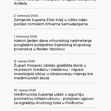
Anđela
2. kolovoza 2026.
Zamjenik župana Elvis Kralj u Uštici odao
počast romskim žrtvama Samudaripena
1. kolovoza 2026.
Nakon tjedan dana vrhunskog nadmetanja
proglašeni pobjednici Svjetskog klupskog
prvenstva u feeder ribolovu
31. srpnja 2026.
Župan Posavec obišao gradilišta škola u
Murskom Središću i Vratišincu - najveći
investicijski ciklus u obrazovanju mijenja lice
međimurskih škola
30. srpnja 2026.
Međimurska županija ulaže u sigurniju
prometnu infrastrukturu - potpisan ugovor
za izgradnju kružnog toka u Podturnu