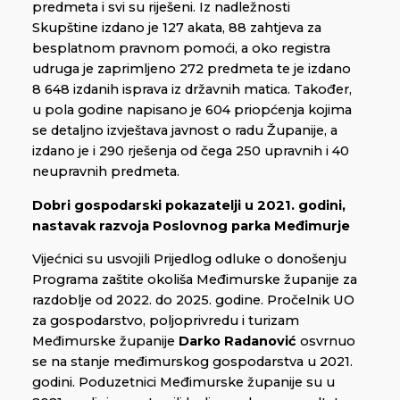
predmeta i svi su riješeni. Iz nadležnosti
Skupštine izdano je 127 akata, 88 zahtjeva za
besplatnom pravnom pomoći, a oko registra
udruga je zaprimljeno 272 predmeta te je izdano
8 648 izdanih isprava iz državnih matica. Također,
u pola godine napisano je 604 priopćenja kojima
se detaljno izvještava javnost o radu Županije, a
izdano je i 290 rješenja od čega 250 upravnih i 40
neupravnih predmeta.
Dobri gospodarski pokazatelji u 2021. godini,
nastavak razvoja Poslovnog parka Međimurje
Vijećnici su usvojili Prijedlog odluke o donošenju
Programa zaštite okoliša Međimurske županije za
razdoblje od 2022. do 2025. godine. Pročelnik UO
za gospodarstvo, poljoprivredu i turizam
Međimurske županije
Darko Radanović
osvrnuo
se na stanje međimurskog gospodarstva u 2021.
godini. Poduzetnici Međimurske županije su u