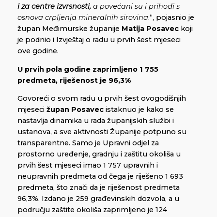
i za centre izvrsnosti,
a povećani su i prihodi s
osnova crpljenja mineralnih sirovina
.“, pojasnio je
župan Međimurske županije
Matija Posavec
koji
je podnio i Izvještaj o radu u prvih šest mjeseci
ove godine.
U prvih pola godine zaprimljeno 1 755
predmeta, riješenost je 96,3%
Govoreći o svom radu u prvih šest ovogodišnjih
mjeseci
župan Posavec
istaknuo je kako se
nastavlja dinamika u rada županijskih službi i
ustanova, a sve aktivnosti Županije potpuno su
transparentne. Samo je Upravni odjel za
prostorno uređenje, gradnju i zaštitu okoliša u
prvih šest mjeseci imao 1 757 upravnih i
neupravnih predmeta od čega je riješeno 1 693
predmeta, što znači da je riješenost predmeta
96,3%. Izdano je 259 građevinskih dozvola, a u
području zaštite okoliša zaprimljeno je 124