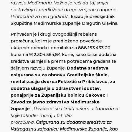
razvoju Međimurja. Važno je reći da taj smjer
nastavljaju i predložene druge izmjene i dopune
Proračuna za ovu godinu
.“, kazao je predsjednik
Skupštine Međimurske županije Dragutin Glavina.
Prihvaćen je i drugi ovogodišnji rebalans
proračuna, kojim je predloženo povećanje
ukupnih prihoda i primitaka sa 888.153.433,00
kuna na 912.304.564,84 kune
,
kako bi se dodatna
sredstva usmjerila prema potrebama građana te
daljnjem razvoju županije.
Dodatna sredstva
osigurana su za obnovu Graditeljske škole,
revitalizaciju dvorca Feštetić u Pribislavcu, za
dodatna ulaganja u zdravstveni sustav,
ponajprije za Županijsku bolnicu Čakovec i
Zavod za javno zdravstvo Međimurske
županije
. „
Povećani su i limiti nekim ustanovama
koje također moraju biti dio
proračuna.
Osigurana su dodatna sredstva za
Vatrogasnu zajednicu Međimurske županije, kao