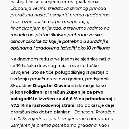
nastojat će se usmjeriti prema građanima:
„
Županija većinu sredstava izvornog prihoda
proračuna nastoji usmjeriti prema građanima
kroz razne oblike potpora, stipendija,
financiranjem prijevoza, a trenutno radimo na
modelu besplatne školske prehrane za sve
osnovnoškolce za koji je potrebno u suradnji s
općinama i gradovima izdvojiti oko 10 milijuna
.“
Na dnevnom redu prve jesenske sjednice našlo
se 19 točaka dnevnog reda, a sve su točke
usvojene. Što se tiče polugodišnjeg izvještaja o
izvršenju proračuna za ovu godinu, predsjednik
Skupštine
Dragutin Glavina
istaknuo je kako
je
konsolidirani proračun Županije za prvo
polugodište izvršen za 46,8 % na prihodovnoj i
47,5 % na rashodovnoj strani,
što pokazuje da je
proračun bio dobro planiran: „
Doneseni Proračun
za 2022. zajedno s prvih izmjenama i dopunama
usmjeren je prema potrebama građana, kao i