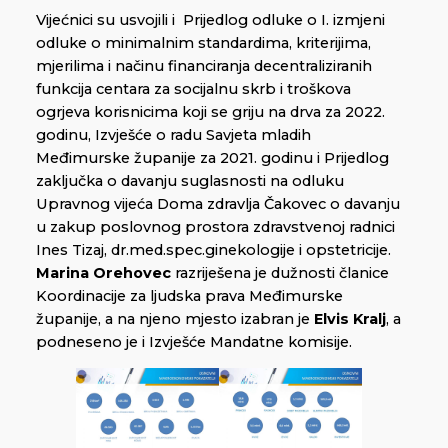
Vijećnici su usvojili i Prijedlog odluke o I. izmjeni
odluke o minimalnim standardima, kriterijima,
mjerilima i načinu financiranja decentraliziranih
funkcija centara za socijalnu skrb i troškova
ogrjeva korisnicima koji se griju na drva za 2022.
godinu, Izvješće o radu Savjeta mladih
Međimurske županije za 2021. godinu i Prijedlog
zaključka o davanju suglasnosti na odluku
Upravnog vijeća Doma zdravlja Čakovec o davanju
u zakup poslovnog prostora zdravstvenoj radnici
Ines Tizaj, dr.med.spec.ginekologije i opstetricije.
Marina Orehovec
razriješena je dužnosti članice
Koordinacije za ljudska prava Međimurske
županije, a na njeno mjesto izabran je
Elvis Kralj
, a
podneseno je i Izvješće Mandatne komisije.