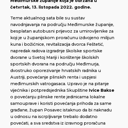
Međimurske županije koja je održana u
četvrtak, 13. listopada 2022. godine.
Teme aktualnog sata bile su sustav
navodnjavanja na području Međimurske županije,
besplatan autobusni prijevoz za umirovljenike za
koji je u županijskom proračunu izdvojeno milijun
kuna i božićnice, revitalizacija dvorca Feštetić,
napredak radova izgradnje školske sportske
dvorane u Svetoj Mariji i korištenje školskih
sportskih dvorana na području Međimurja,
dvostruko oporezivanje hrvatskih radnika u
Austriji, povećanje plinskih renta i uspjesi
međimurskih vatrogasaca. Upravo je na pitanje
vijećnika i potpredsjednika Skupštine
Ivice Bakse
o povećanju plinske rente jedinicama lokalne
samouprave i koristi povećanja prihoda za same
građane, župan Posavec istaknuo da bi naknadu
u odnosu na iscrpljivanje trebalo dodatno
povećati, a sva sredstva iz izravnog proračuna