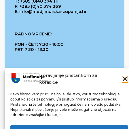
T: +385 (0)40 374 111
F: +385 (0)40 374 269
E: info@medjimurska-zupanija.hr
RADNO VRIJEME:
PON - ČET: 7:30 - 16:00
PET 7:30 - 13:30
Upravljanje pristankom za
kolačiće
Kako bismo Vam pružili najbolje iskustvo, koristimo tehnologije
poput kolačića za pohranu i/ili pristup informacijama o uređaju.
Pristanak na te tehnologije omogućit će nam obradu podataka.
REPUBLIKA HRVATSKA
Nepristanak ili povlačenje privole može negativno utjecati na
određene značajke i funkcije.