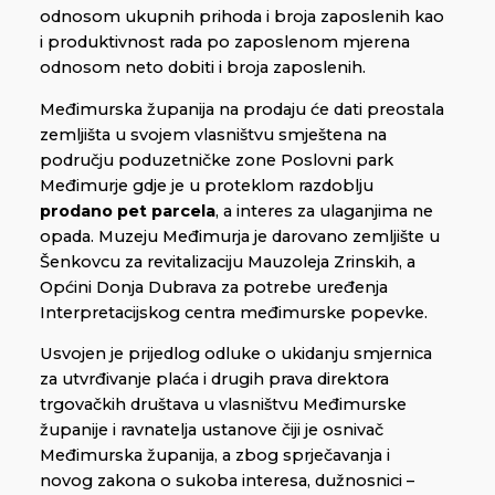
odnosom ukupnih prihoda i broja zaposlenih kao
i produktivnost rada po zaposlenom mjerena
odnosom neto dobiti i broja zaposlenih.
Međimurska županija na prodaju će dati preostala
zemljišta u svojem vlasništvu smještena na
području poduzetničke zone Poslovni park
Međimurje gdje je u proteklom razdoblju
prodano pet parcela
, a interes za ulaganjima ne
opada. Muzeju Međimurja je darovano zemljište u
Šenkovcu za revitalizaciju Mauzoleja Zrinskih, a
Općini Donja Dubrava za potrebe uređenja
Interpretacijskog centra međimurske popevke.
Usvojen je prijedlog odluke o ukidanju smjernica
za utvrđivanje plaća i drugih prava direktora
trgovačkih društava u vlasništvu Međimurske
županije i ravnatelja ustanove čiji je osnivač
Međimurska županija, a zbog sprječavanja i
novog zakona o sukoba interesa, dužnosnici –