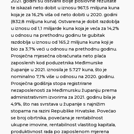
2021. godini su ostvarili bolje poslovne rezultate
te iskazali neto dobit u iznosu 967,5 milijuna kuna
koja je za 16,2% viša od neto dobiti u 2020. godini
(832,8 milijuna kuna). Ostvarena je dobit razdoblja
u iznosu od 1,1 milijarde kuna koja je veća za 14,2%
u odnosu na prethodnu godinu te gubitak
razdoblja u iznosu od 165,2 milijuna kuna koji je
bio za 3,7% veći u odnosu na prethodnu godinu.
Prosječna mjesečna obračunata neto plaća
zaposlenih kod poduzetnika Međimurske
županije u 2021. iznosila je 5.727 kuna, što je
nominalno 7,1% više u odnosu na 2020. godinu.
Prosječna godišnja stopa registrirane
nezaposlenosti za Međimursku županiju prema
administrativnim izvorima za 2021. godinu bila je
4,9%, što nas svrstava u županije s najnižim
stopama na razini Republike Hrvatske. Povećao
se broj obrtnika, povećana je rentabilnost
ukupne imovine, rentabilnost vlastitog kapitala,
produktivnost rada po zaposlenom mjerena