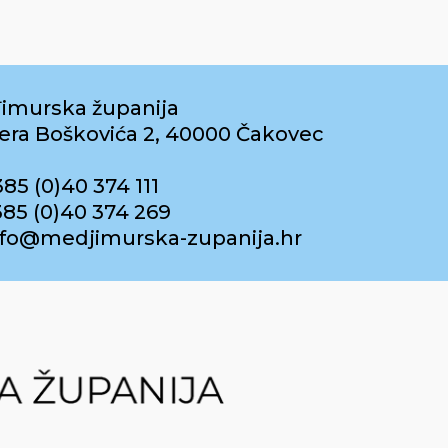
imurska županija
era Boškovića 2, 40000 Čakovec
385 (0)40 374 111
385 (0)40 374 269
info@medjimurska-zupanija.hr