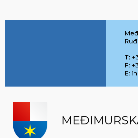
Međ
Ruđ
T: +
F: +
E: 