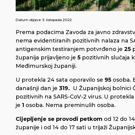
Datum objave:
5. listopada 2022.
Prema podacima Zavoda za javno zdravstv
nema evidentiranih pozitivnih nalaza na S
antigenskim testiranjem potvrđeno je
25
p
županija prijavljeno je
5
pozitivnih slučaja 
Međimurskoj županiji.
U protekla 24 sata oporavilo se
95
osoba. 
današnji dan je
319.
U Županijskoj bolnici Č
pozitivnih na SARS-CoV-2 virus. U protekla
je
1
osoba. Nema preminulih osoba.
Cijepljenje se provodi
petkom
od 12 do 14
županije i od 14 do 17 sati u trijaži Župani