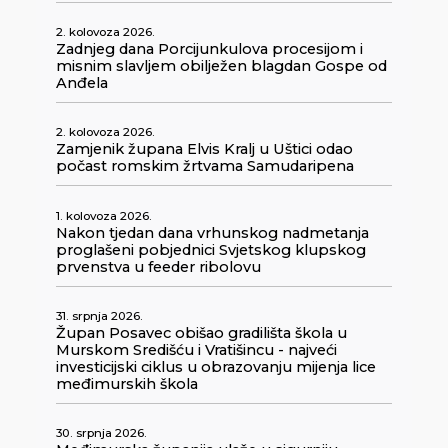
2. kolovoza 2026.
Zadnjeg dana Porcijunkulova procesijom i
misnim slavljem obilježen blagdan Gospe od
Anđela
2. kolovoza 2026.
Zamjenik župana Elvis Kralj u Uštici odao
počast romskim žrtvama Samudaripena
1. kolovoza 2026.
Nakon tjedan dana vrhunskog nadmetanja
proglašeni pobjednici Svjetskog klupskog
prvenstva u feeder ribolovu
31. srpnja 2026.
Župan Posavec obišao gradilišta škola u
Murskom Središću i Vratišincu - najveći
investicijski ciklus u obrazovanju mijenja lice
međimurskih škola
30. srpnja 2026.