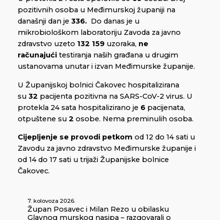
pozitivnih osoba u Međimurskoj županiji na
današnji dan je
336.
Do danas je u
mikrobiološkom laboratoriju Zavoda za javno
zdravstvo uzeto
132 159
uzoraka,
ne
računajući
testiranja naših građana u drugim
ustanovama unutar i izvan Međimurske županije.
U Županijskoj bolnici Čakovec hospitalizirana
su
32
pacijenta pozitivna na SARS-CoV-2 virus. U
protekla 24 sata hospitalizirano je
6
pacijenata,
otpuštene su
2
osobe. Nema preminulih osoba.
Cijepljenje se provodi
petkom
od 12 do 14 sati u
Zavodu za javno zdravstvo Međimurske županije i
od 14 do 17 sati u trijaži Županijske bolnice
Čakovec.
7. kolovoza 2026.
Župan Posavec i Milan Rezo u obilasku
Glavnog murskog nasipa – razgovarali o