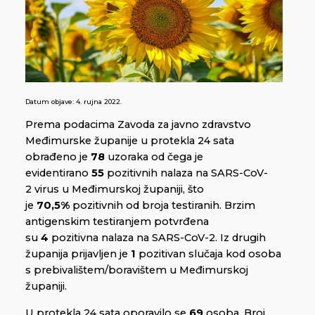
Datum objave:
4. rujna 2022.
Prema podacima Zavoda za javno zdravstvo
Međimurske županije u protekla 24 sata
obrađeno je
78
uzoraka od čega je
evidentirano
55
pozitivnih nalaza na SARS-CoV-
2 virus u Međimurskoj županiji, što
je
70,5%
pozitivnih od broja testiranih. Brzim
antigenskim testiranjem potvrđena
su
4
pozitivna nalaza na SARS-CoV-2. Iz drugih
županija prijavljen je
1
pozitivan slučaja kod osoba
s prebivalištem/boravištem u Međimurskoj
županiji.
U protekla 24 sata oporavilo se
69
osoba. Broj