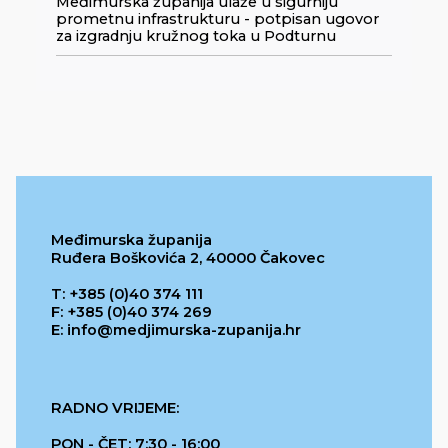
Međimurska županija ulaže u sigurniju
prometnu infrastrukturu - potpisan ugovor
za izgradnju kružnog toka u Podturnu
Međimurska županija
Ruđera Boškovića 2, 40000 Čakovec
T: +385 (0)40 374 111
F: +385 (0)40 374 269
E: info@medjimurska-zupanija.hr
RADNO VRIJEME:
PON - ČET: 7:30 - 16:00