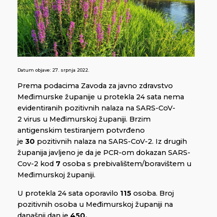
Datum objave:
27. srpnja 2022.
Prema podacima Zavoda za javno zdravstvo
Međimurske županije u protekla 24 sata nema
evidentiranih pozitivnih nalaza na SARS-CoV-
2 virus u Međimurskoj županiji. Brzim
antigenskim testiranjem potvrđeno
je
30
pozitivnih nalaza na SARS-CoV-2. Iz drugih
županija javljeno je da je PCR-om dokazan SARS-
Cov-2 kod
7
osoba s prebivalištem/boravištem u
Međimurskoj županiji.
U protekla 24 sata oporavilo
115
osoba. Broj
pozitivnih osoba u Međimurskoj županiji na
današnji dan je
450.