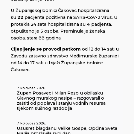
U Županijskoj bolnici Čakovec hospitalizirana
su
22
pacijenta pozitivna na SARS-CoV-2 virus. U
protekla 24 sata hospitalizirana su
4
pacijenta,
otpušteno je 5 osoba. Preminula je ženska
osoba, stara 88 godina.
Cijepljenje se provodi
petkom
od 12 do 14 sati u
Zavodu za javno zdravstvo Međimurske županije i
od 14 do 17 sati u trijaži Županijske bolnice
Čakovec.
7. kolovoza 2026.
Župan Posavec i Milan Rezo u obilasku
Glavnog murskog nasipa – razgovarali o
zaštiti od poplava i stanju vodnih resursa
tijekom sušnog razdoblja
7. kolovoza 2026.
Ususret blagdanu Velike Gospe, Općina Sveta
Marija proslavila svoj dan