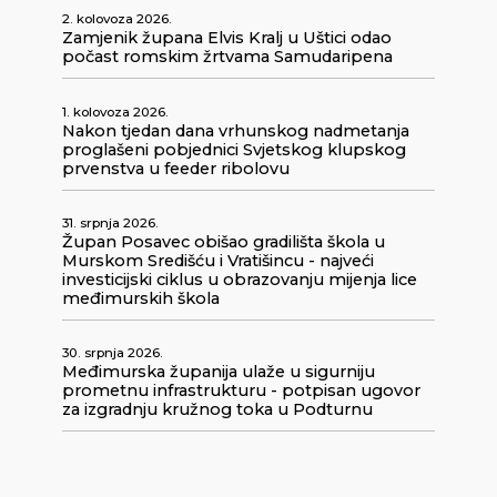
2. kolovoza 2026.
Zamjenik župana Elvis Kralj u Uštici odao
počast romskim žrtvama Samudaripena
1. kolovoza 2026.
Nakon tjedan dana vrhunskog nadmetanja
proglašeni pobjednici Svjetskog klupskog
prvenstva u feeder ribolovu
31. srpnja 2026.
Župan Posavec obišao gradilišta škola u
Murskom Središću i Vratišincu - najveći
investicijski ciklus u obrazovanju mijenja lice
međimurskih škola
30. srpnja 2026.
Međimurska županija ulaže u sigurniju
prometnu infrastrukturu - potpisan ugovor
za izgradnju kružnog toka u Podturnu