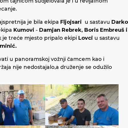
m tajnicom sudjelovala je i u revijalnom
ecanje.
jspretnija je bila ekipa
Fljojsari
u sastavu
Darko
 ekipa
Kumovi
-
Damjan Rebrek, Boris Embreuš i
 je treće mjesto pripalo ekipi
Lovci
u sastavu
minić.
živati u panoramskoj vožnji čamcem kao i
držaja nije nedostajalo,a druženje se odužilo