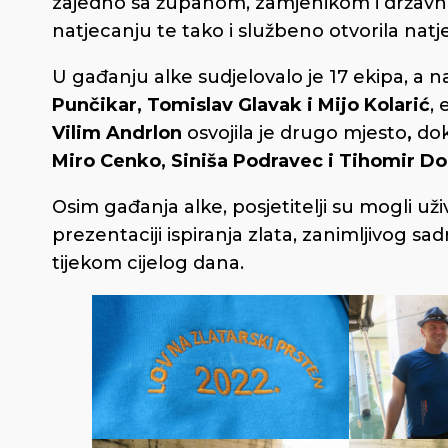
zajedno sa županom, zamjenikom i državno
natjecanju te tako i službeno otvorila natj
U gađanju alke sudjelovalo je 17 ekipa, a na
Punčikar, Tomislav Glavak i Mijo Kolarić
,
Vilim Andrlon
osvojila je drugo mjesto
,
dok
Miro Cenko, Siniša Podravec i Tihomir Do
Osim gađanja alke, posjetitelji su mogli u
prezentaciji ispiranja zlata, zanimljivog sa
tijekom cijelog dana.