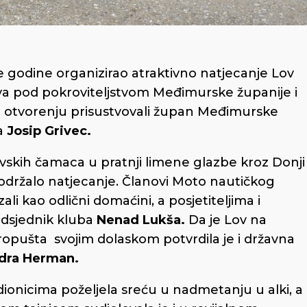
 je godine organizirao atraktivno natjecanje Lov
žava pod pokroviteljstvom Međimurske županije i
m otvorenju prisustvovali župan Međimurske
a
Josip Grivec.
skih čamaca u pratnji limene glazbe kroz Donji
održalo natjecanje. Članovi Moto nautičkog
ali kao odlični domaćini, a posjetiteljima i
edsjednik kluba
Nenad Lukša.
Da je Lov na
propušta svojim dolaskom potvrdila je i državna
dra Herman.
dionicima poželjela sreću u nadmetanju u alki, a