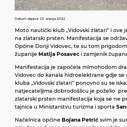
Datum objave:
23. srpnja 2022.
Moto nautički klub „Vidovski zlatari“ i ove
na zlatarski prsten. Manifestacija se odr
Općine Donji Vidovec, te su tom prigodo
županije
Matija Posavec
i zamjenik župan
Manifestacija je započela mimohodom drav
Vidovec do kanala hidroelektrane gdje se 
kluba „Vidovski zlatari“ ponovno su se iskaz
natjecateljima dobrodošlicu je poželio pr
zlatarski prsten manifestacija koja se ne 
tajnica u Ministarstvu turizma i sporta
San
Načelnica općine
Bojana Petrić
svim je su