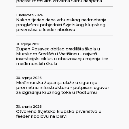
počast romskim žrtvama Samudaripena
1. kolovoza 2026.
Nakon tjedan dana vrhunskog nadmetanja
proglašeni pobjednici Svjetskog klupskog
prvenstva u feeder ribolovu
31. srpnja 2026.
Župan Posavec obišao gradilišta škola u
Murskom Središću i Vratišincu - najveći
investicijski ciklus u obrazovanju mijenja lice
međimurskih škola
30. srpnja 2026.
Međimurska županija ulaže u sigurniju
prometnu infrastrukturu - potpisan ugovor
za izgradnju kružnog toka u Podturnu
30. srpnja 2026.
Otvoreno Svjetsko klupsko prvenstvo u
feeder ribolovu na Dravi