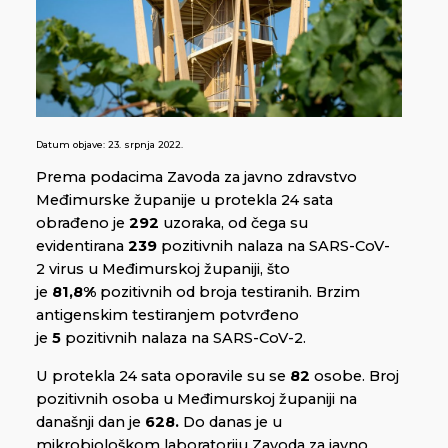
Datum objave:
23. srpnja 2022.
Prema podacima Zavoda za javno zdravstvo
Međimurske županije u protekla 24 sata
obrađeno je
292
uzoraka, od čega su
evidentirana
239
pozitivnih nalaza na SARS-CoV-
2 virus u Međimurskoj županiji, što
je
81,8%
pozitivnih od broja testiranih. Brzim
antigenskim testiranjem potvrđeno
je
5
pozitivnih nalaza na SARS-CoV-2.
U protekla 24 sata oporavile su se
82
osobe. Broj
pozitivnih osoba u Međimurskoj županiji na
današnji dan je
628.
Do danas je u
mikrobiološkom laboratoriju Zavoda za javno