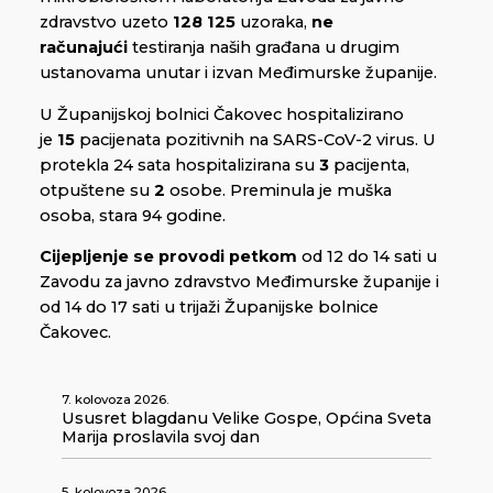
zdravstvo uzeto
128 125
uzoraka,
ne
računajući
testiranja naših građana u drugim
ustanovama unutar i izvan Međimurske županije.
U Županijskoj bolnici Čakovec hospitalizirano
je
15
pacijenata pozitivnih na SARS-CoV-2 virus. U
protekla 24 sata hospitalizirana su
3
pacijenta,
otpuštene su
2
osobe. Preminula je muška
osoba, stara 94 godine.
Cijepljenje se provodi
petkom
od 12 do 14 sati u
Zavodu za javno zdravstvo Međimurske županije i
od 14 do 17 sati u trijaži Županijske bolnice
Čakovec.
7. kolovoza 2026.
Ususret blagdanu Velike Gospe, Općina Sveta
Marija proslavila svoj dan
5. kolovoza 2026.