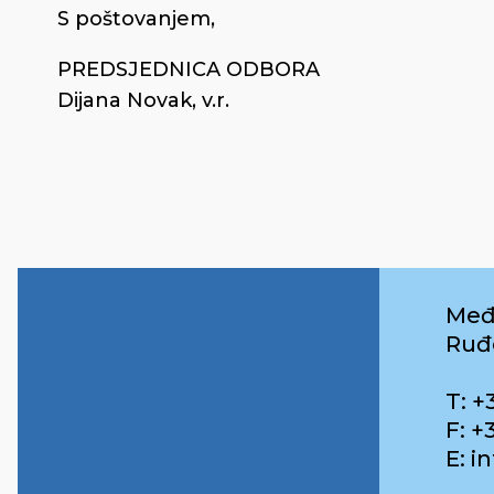
S poštovanjem,
PREDSJEDNICA ODBORA
Dijana Novak, v.r.
Međ
Ruđ
T: +
F: +
E: 