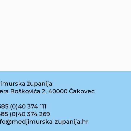
imurska županija
era Boškovića 2, 40000 Čakovec
385 (0)40 374 111
385 (0)40 374 269
info@medjimurska-zupanija.hr