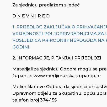
Za sjednicu predlažem sljedeći
D N E V N I R E D
1. PRIJEDLOG ZAKLJUČKA O PRIHVAĆA
VRIJEDNOSTI POLJOPRIVREDNICIMA ZA
POSLJEDICA PRIRODNIH NEPOGODA NA 
GODINI
2. INFORMACIJE, PITANJA I PRIJEDLOZI
Materijali za sjednicu Odbora mogu se pre
županije: www.medjimurska-zupanija.hr
Molim članove Odbora da sjednici prisustv
Upravnom odjelu za Skupštinu, opću upra
telefon broj 374-155.