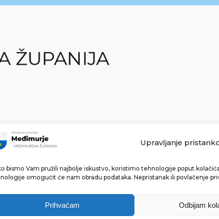
Upravljanje pristank
o bismo Vam pružili najbolje iskustvo, koristimo tehnologije poput kolačića 
Made with ❤ by bg & 3na3.
nologije omogućit će nam obradu podataka. Nepristanak ili povlačenje pri
Prihvaćam
Odbijam kol