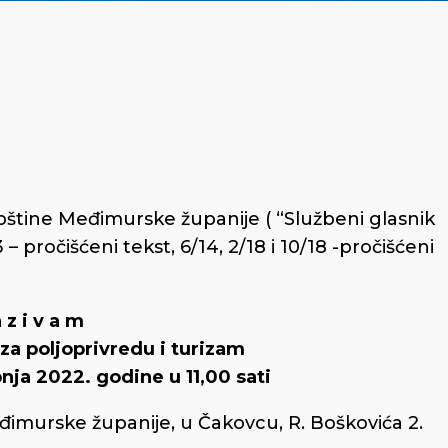
upštine Međimurske županije ( “Službeni glasnik
– pročišćeni tekst, 6/14, 2/18 i 10/18 -pročišćeni
a z i v a m
za poljoprivredu i turizam
pnja 2022. godine u 11,00 sati
Međimurske županije, u Čakovcu, R. Boškovića 2.