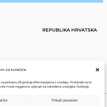
REPUBLIKA HRVATSKA
om za kolačiće
za pohranu i/ili pristup informacijama o uređaju. Pristanak na te
vole može negativno utjecati na određene značajke i funkcije.
ačiće
Prikaži postavke