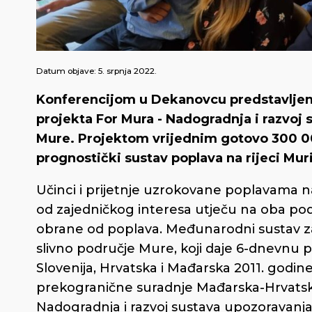
Datum objave:
5. srpnja 2022.
Konferencijom u Dekanovcu predstavljeni 
projekta For Mura - Nadogradnja i razvoj
Mure. Projektom vrijednim gotovo 300 00
prognostički sustav poplava na rijeci Muri
Učinci i prijetnje uzrokovane poplavama 
od zajedničkog interesa utječu na oba podr
obrane od poplava. Međunarodni sustav za
slivno područje Mure, koji daje 6-dnevnu pr
Slovenija, Hrvatska i Mađarska 2011. godin
prekogranične suradnje Mađarska-Hrvatsk
Nadogradnja i razvoj sustava upozoravanj