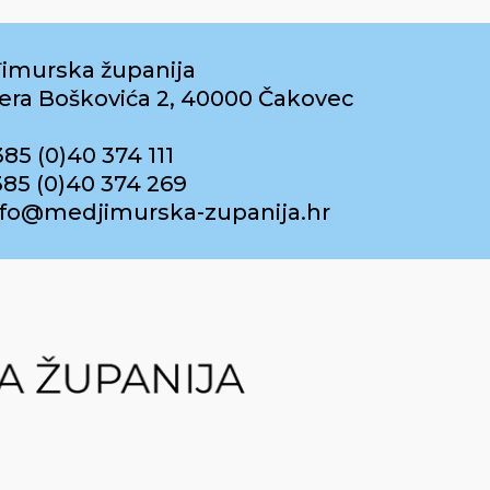
imurska županija
era Boškovića 2, 40000 Čakovec
385 (0)40 374 111
385 (0)40 374 269
info@medjimurska-zupanija.hr