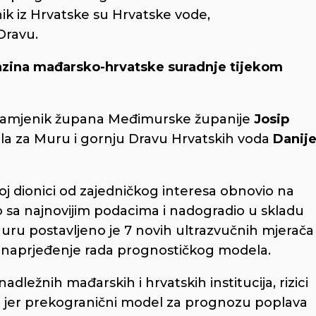
snik iz Hrvatske su Hrvatske vode,
Dravu.
 razina mađarsko-hrvatske suradnje tijekom
su zamjenik župana Međimurske županije
Josip
la za Muru i gornju Dravu Hrvatskih voda
Danije
j dionici od zajedničkog interesa obnovio na
o sa najnovijim podacima i nadogradio u skladu
ru postavljeno je 7 novih ultrazvučnih mjerača
a unaprjeđenje rada prognostičkog modela.
ežnih mađarskih i hrvatskih institucija, rizici
i jer prekogranični model za prognozu poplava