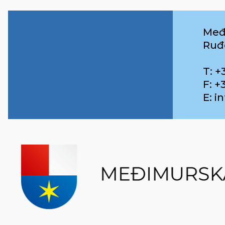
Međ
Ruđ
T: +
F: +
E: 