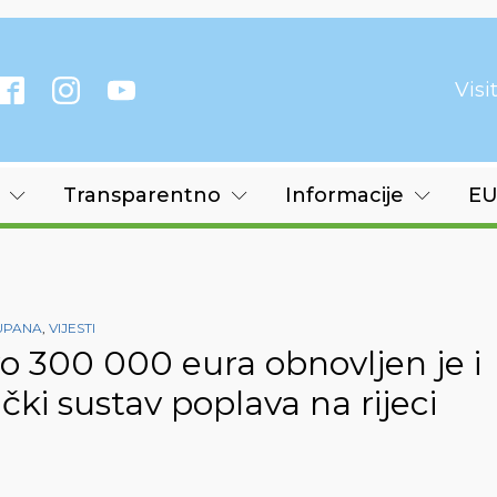
Vis
Transparentno
Informacije
EU
UPANA
,
VIJESTI
o 300 000 eura obnovljen je i
ki sustav poplava na rijeci