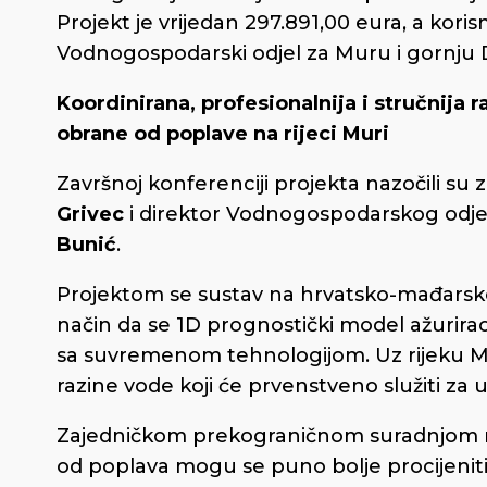
Projekt je vrijedan 297.891,00 eura, a kori
Vodnogospodarski odjel za Muru i gornju 
Koordinirana, profesionalnija i stručnija
obrane od poplave na rijeci Muri
Završnoj konferenciji projekta nazočili 
Grivec
i direktor Vodnogospodarskog odje
Bunić
.
Projektom se sustav na hrvatsko-mađarsko
način da se 1D prognostički model ažurira
sa suvremenom tehnologijom. Uz rijeku Mu
razine vode koji će prvenstveno služiti z
Zajedničkom prekograničnom suradnjom nadl
od poplava mogu se puno bolje procijenit