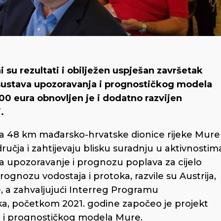
su rezultati i obilježen uspješan završetak
 sustava upozoravanja i prognostičkog modela
0 eura obnovljen je i dodatno razvijen
.
na 48 km mađarsko-hrvatske dionice rijeke Mure
učja i zahtijevaju blisku suradnju u aktivnostim
 upozoravanje i prognozu poplava za cijelo
ognozu vodostaja i protoka, razvile su Austrija,
e, a zahvaljujući Interreg Programu
a, početkom 2021. godine započeo je projekt
a i prognostičkog modela Mure.