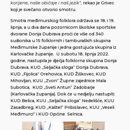
korijene, naše običaje i naš jezik“,
rekao je Grivec
koji je svečano otvorio smotru.
Smotra međimurskog folklora održava se 18. i 19.
lipnja, a u dva dana pozornicom školske sportske
dvorane Donja Dubrava proći će više od 340
sudionika u 15 folklornih i tamburaških skupina
Međimurske županije i jedna gostujuća skupina iz
Karlovačke županije. U subotu 18. lipnja 2022.
godine, nastupila je dječja folklorna skupina Donja
Dubrava, KUD „Seljačka sloga“ Donja Dubrava,
KUD „Fijolica“ Orehovica, KUD Žiškovec, KUD
Mihovljan, KUU „Zvon“ Župne zajednice Mala
Subotica, KUD „Sveti Antun“ Zadobarje
(Karlovačka županija). Dok će u nedjelju nastupiti:
KUD Belica, KUU „Seljačka sloga“ Nedelišće, KUU
Zasadbreg, KUD „Kaštel“ Pribislavec, KUU „Veseli
Međimurci“ i KUD Općine Selnica.