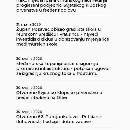
Nakon tjedan dana vrhunskog nadmetanja
proglašeni pobjednici Svjetskog klupskog
prvenstva u feeder ribolovu
31. srpnja 2026.
Župan Posavec obišao gradilišta škola u
Murskom Središću i Vratišincu - najveći
investicijski ciklus u obrazovanju mijenja lice
međimurskih škola
30. srpnja 2026.
Međimurska županija ulaže u sigurniju
prometnu infrastrukturu - potpisan ugovor
za izgradnju kružnog toka u Podturnu
30. srpnja 2026.
Otvoreno Svjetsko klupsko prvenstvo u
feeder ribolovu na Dravi
30. srpnja 2026.
Otvoreno 62. Porcijunkulovo - Pet dana
duhovnosti, tradicije i dobre zabave