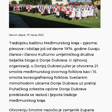
Datum objave:
19. lipnja 2022.
Tradicijsku baštinu Međimurskog kraja – pjesme,
plesove i običaje još od davne 1974. godine čuvaju
članice i članovi Kulturno umjetničkog društva
Seljačka Sloga iz Donje Dubrava. U njihovoj
organizaciji, u Donjoj Dubravi jučer je otvorena 21.
smotra međimurskog izvornog folklora kao i 15.
smotra koreografiranog folklora. Svečanim
mimohodom ulicama Donje Dubrava uz pratnji
Puhačkog orkestra općine Donja Dubrava
predstavila se raskoš i ljepota tradicije
međimurskog kraja.
Otvorenju Smotre nazočio je zamjenik župana