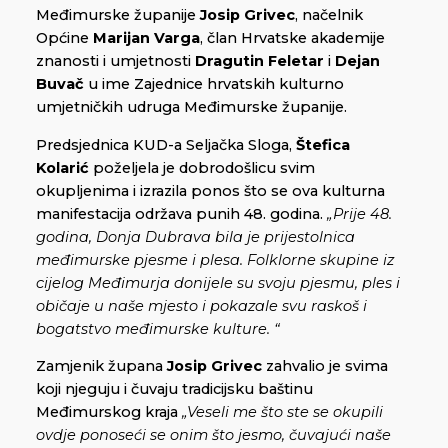
Međimurske županije
Josip Grivec
, načelnik
Općine
Marijan Varga
, član Hrvatske akademije
znanosti i umjetnosti
Dragutin Feletar
i
Dejan
Buvač
u ime Zajednice hrvatskih kulturno
umjetničkih udruga Međimurske županije.
Predsjednica KUD-a Seljačka Sloga,
Štefica
Kolarić
poželjela je dobrodošlicu svim
okupljenima i izrazila ponos što se ova kulturna
manifestacija održava punih 48. godina.
„Prije 48.
godina, Donja Dubrava bila je prijestolnica
međimurske pjesme i plesa. Folklorne skupine iz
cijelog Međimurja donijele su svoju pjesmu, ples i
običaje u naše mjesto i pokazale svu raskoš i
bogatstvo međimurske kulture. “
Zamjenik župana
Josip Grivec
zahvalio je svima
koji njeguju i čuvaju tradicijsku baštinu
Međimurskog kraja
„Veseli me što ste se okupili
ovdje ponoseći se onim što jesmo, čuvajući naše