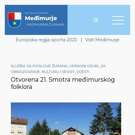
Europska regija sporta 2022.
|
Visit Međimurje
SLUŽBA ZA POSLOVE ŽUPANA
,
UPRAVNI ODJEL ZA
OBRAZOVANJE, KULTURU I SPORT
,
VIJESTI
Otvorena 21. Smotra međimurskog
folklora