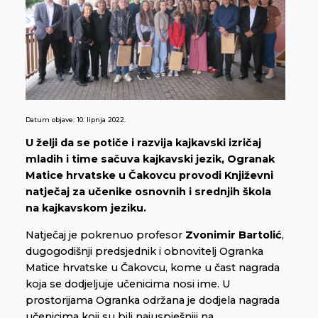
Datum objave:
10. lipnja 2022.
U želji da se potiče i razvija kajkavski izričaj
mladih i time sačuva kajkavski jezik, Ogranak
Matice hrvatske u Čakovcu provodi Književni
natječaj za učenike osnovnih i srednjih škola
na kajkavskom jeziku.
Natječaj je pokrenuo profesor
Zvonimir Bartolić
,
dugogodišnji predsjednik i obnovitelj Ogranka
Matice hrvatske u Čakovcu, kome u čast nagrada
koja se dodjeljuje učenicima nosi ime. U
prostorijama Ogranka održana je dodjela nagrada
učenicima koji su bili najuspješniji na