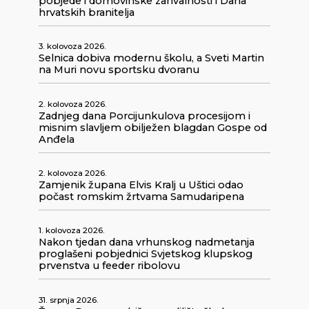
pobjede i domovinske zahvalnosti i Dana
hrvatskih branitelja
3. kolovoza 2026.
Selnica dobiva modernu školu, a Sveti Martin
na Muri novu sportsku dvoranu
2. kolovoza 2026.
Zadnjeg dana Porcijunkulova procesijom i
misnim slavljem obilježen blagdan Gospe od
Anđela
2. kolovoza 2026.
Zamjenik župana Elvis Kralj u Uštici odao
počast romskim žrtvama Samudaripena
1. kolovoza 2026.
Nakon tjedan dana vrhunskog nadmetanja
proglašeni pobjednici Svjetskog klupskog
prvenstva u feeder ribolovu
31. srpnja 2026.