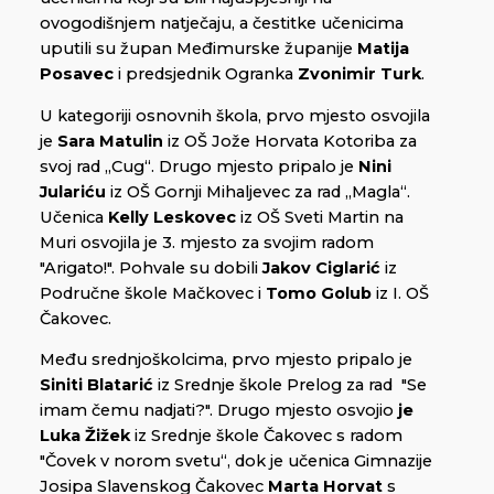
ovogodišnjem natječaju, a čestitke učenicima
uputili su župan Međimurske županije
Matija
Posavec
i predsjednik Ogranka
Zvonimir Turk
.
U kategoriji osnovnih škola, prvo mjesto osvojila
je
Sara Matulin
iz OŠ Jože Horvata Kotoriba za
svoj rad „Cug“. Drugo mjesto pripalo je
Nini
Julariću
iz OŠ Gornji Mihaljevec za rad „Magla“.
Učenica
Kelly Leskovec
iz OŠ Sveti Martin na
Muri osvojila je 3. mjesto za svojim radom
"Arigato!". Pohvale su dobili
Jakov Ciglarić
iz
Područne škole Mačkovec i
Tomo Golub
iz I. OŠ
Čakovec.
Među srednjoškolcima, prvo mjesto pripalo je
Siniti Blatarić
iz Srednje škole Prelog za rad "Se
imam čemu nadjati?". Drugo mjesto osvojio
je
Luka Žižek
iz Srednje škole Čakovec s radom
"Čovek v norom svetu“, dok je učenica Gimnazije
Josipa Slavenskog Čakovec
Marta Horvat
s