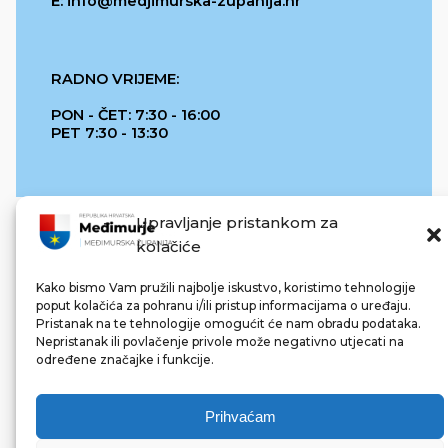
E: info@medjimurska-zupanija.hr
RADNO VRIJEME:
PON - ČET: 7:30 - 16:00
PET 7:30 - 13:30
Upravljanje pristankom za
kolačiće
Kako bismo Vam pružili najbolje iskustvo, koristimo tehnologije
poput kolačića za pohranu i/ili pristup informacijama o uređaju.
Pristanak na te tehnologije omogućit će nam obradu podataka.
REPUBLIKA HRVATSKA
Nepristanak ili povlačenje privole može negativno utjecati na
određene značajke i funkcije.
Prihvaćam