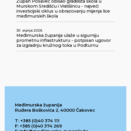
Župan Posavec obišao gradilišta škola u
Murskom Središću i Vratišincu - najveći
investicijski ciklus u obrazovanju mijenja lice
međimurskih škola
30. srpnja 2026.
Međimurska županija ulaže u sigurniju
prometnu infrastrukturu - potpisan ugovor
za izgradnju kružnog toka u Podturnu
Međimurska županija
Ruđera Boškovića 2, 40000 Čakovec
T: +385 (0)40 374 111
F: +385 (0)40 374 269