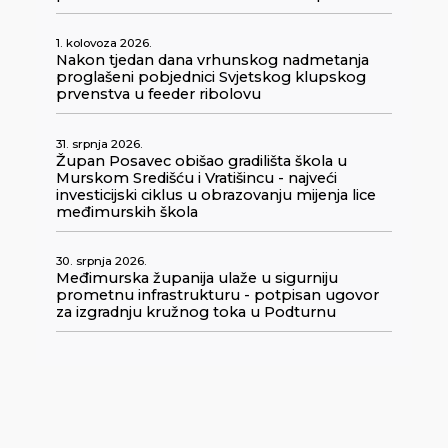
1. kolovoza 2026.
Nakon tjedan dana vrhunskog nadmetanja
proglašeni pobjednici Svjetskog klupskog
prvenstva u feeder ribolovu
31. srpnja 2026.
Župan Posavec obišao gradilišta škola u
Murskom Središću i Vratišincu - najveći
investicijski ciklus u obrazovanju mijenja lice
međimurskih škola
30. srpnja 2026.
Međimurska županija ulaže u sigurniju
prometnu infrastrukturu - potpisan ugovor
za izgradnju kružnog toka u Podturnu