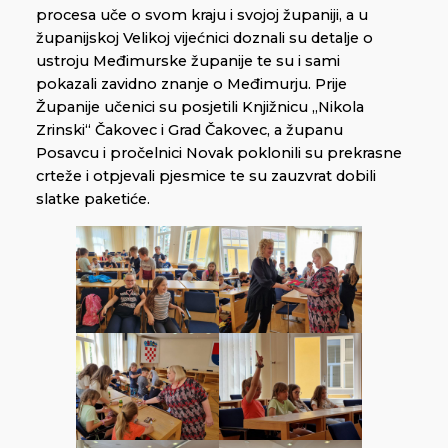
procesa uče o svom kraju i svojoj županiji, a u
županijskoj Velikoj vijećnici doznali su detalje o
ustroju Međimurske županije te su i sami
pokazali zavidno znanje o Međimurju. Prije
Županije učenici su posjetili Knjižnicu „Nikola
Zrinski“ Čakovec i Grad Čakovec, a županu
Posavcu i pročelnici Novak poklonili su prekrasne
crteže i otpjevali pjesmice te su zauzvrat dobili
slatke paketiće.