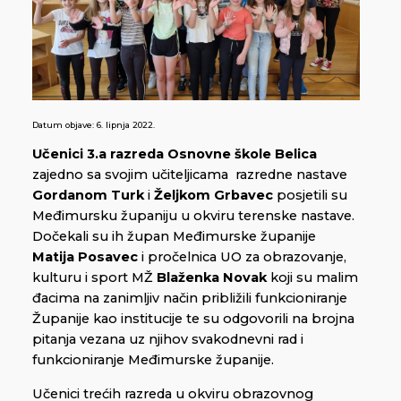
Datum objave:
6. lipnja 2022.
Učenici 3.a razreda Osnovne škole Belica
zajedno sa svojim učiteljicama razredne nastave
Gordanom Turk
i
Željkom Grbavec
posjetili su
Međimursku županiju u okviru terenske nastave.
Dočekali su ih župan Međimurske županije
Matija Posavec
i pročelnica UO za obrazovanje,
kulturu i sport MŽ
Blaženka Novak
koji su malim
đacima na zanimljiv način približili funkcioniranje
Županije kao institucije te su odgovorili na brojna
pitanja vezana uz njihov svakodnevni rad i
funkcioniranje Međimurske županije.
Učenici trećih razreda u okviru obrazovnog