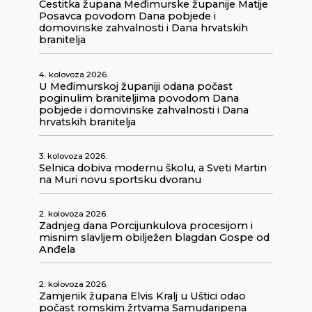
Čestitka župana Međimurske županije Matije
Posavca povodom Dana pobjede i
domovinske zahvalnosti i Dana hrvatskih
branitelja
4. kolovoza 2026.
U Međimurskoj županiji odana počast
poginulim braniteljima povodom Dana
pobjede i domovinske zahvalnosti i Dana
hrvatskih branitelja
3. kolovoza 2026.
Selnica dobiva modernu školu, a Sveti Martin
na Muri novu sportsku dvoranu
2. kolovoza 2026.
Zadnjeg dana Porcijunkulova procesijom i
misnim slavljem obilježen blagdan Gospe od
Anđela
2. kolovoza 2026.
Zamjenik župana Elvis Kralj u Uštici odao
počast romskim žrtvama Samudaripena