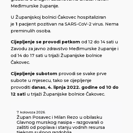
Međimurske županije.
U Županijskoj bolnici Čakovec hospitaliziran
je
1
pacijent pozitivan na SARS-CoV-2 virus. Nema
preminulih osoba.
Cijepljenje se provodi
petkom
od 12 do 14 sati u
Zavodu za javno zdravstvo Međimurske županije i
od 14 do 17 sati u trijaži Županijske bolnice
Čakovec.
Cijepljenje subotom
provodi se svake prve
subote u mjesecu, tako se cijepljenje
provoditi
danas, 4. lipnja 2022. godine od 10 do
12 sati
u trijaži Županijske bolnice Čakovec.
7. kolovoza 2026.
Župan Posavec i Milan Rezo u obilasku
Glavnog murskog nasipa – razgovarali o
zaštiti od poplava i stanju vodnih resursa
tijekom sušnog razdoblja