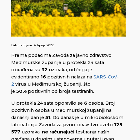
Datum objave:
4. lipnja 2022.
Prema podacima Zavoda za javno zdravstvo
Međimurske županije u protekla 24 sata
obrađena su
32
uzoraka, od čega je
evidentirano
16
pozitivnih nalaza na
SARS-CoV-
2
virus u Međimurskoj županiji, što
je
50%
pozitivnih od broja testiranih.
U protekla 24 sata oporavilo se
6
osoba. Broj
pozitivnih osoba u Međimurskoj županiji na
današnji dan je
51
. Do danas je u mikrobiološkom
laboratoriju Zavoda za javno zdravstvo uzeto
125
577
uzoraka,
ne računajući
testiranja naših
građana u drugim ustanovama unutar i izvan