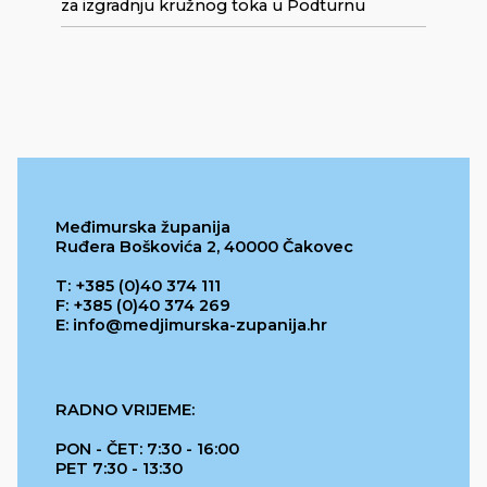
za izgradnju kružnog toka u Podturnu
Međimurska županija
Ruđera Boškovića 2, 40000 Čakovec
T: +385 (0)40 374 111
F: +385 (0)40 374 269
E: info@medjimurska-zupanija.hr
RADNO VRIJEME:
PON - ČET: 7:30 - 16:00
PET 7:30 - 13:30