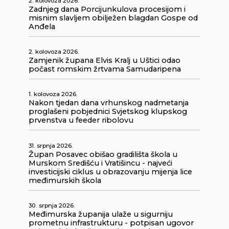
2. kolovoza 2026.
Zadnjeg dana Porcijunkulova procesijom i
misnim slavljem obilježen blagdan Gospe od
Anđela
2. kolovoza 2026.
Zamjenik župana Elvis Kralj u Uštici odao
počast romskim žrtvama Samudaripena
1. kolovoza 2026.
Nakon tjedan dana vrhunskog nadmetanja
proglašeni pobjednici Svjetskog klupskog
prvenstva u feeder ribolovu
31. srpnja 2026.
Župan Posavec obišao gradilišta škola u
Murskom Središću i Vratišincu - najveći
investicijski ciklus u obrazovanju mijenja lice
međimurskih škola
30. srpnja 2026.
Međimurska županija ulaže u sigurniju
prometnu infrastrukturu - potpisan ugovor