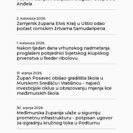
Anđela
2. kolovoza 2026.
Zamjenik župana Elvis Kralj u Uštici odao
počast romskim žrtvama Samudaripena
1. kolovoza 2026.
Nakon tjedan dana vrhunskog nadmetanja
proglašeni pobjednici Svjetskog klupskog
prvenstva u feeder ribolovu
31. srpnja 2026.
Župan Posavec obišao gradilišta škola u
Murskom Središću i Vratišincu - najveći
investicijski ciklus u obrazovanju mijenja lice
međimurskih škola
30. srpnja 2026.
Međimurska županija ulaže u sigurniju
prometnu infrastrukturu - potpisan ugovor
za izgradnju kružnog toka u Podturnu