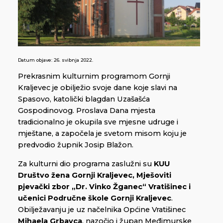
Datum objave:
26. svibnja 2022.
Prekrasnim kulturnim programom Gornji
Kraljevec je obilježio svoje dane koje slavi na
Spasovo, katolički blagdan Uzašašća
Gospodinovog. Proslava Dana mjesta
tradicionalno je okupila sve mjesne udruge i
mještane, a započela je svetom misom koju je
predvodio župnik Josip Blažon.
Za kulturni dio programa zaslužni su
KUU
Društvo žena Gornji Kraljevec, Mješoviti
pjevački zbor „Dr. Vinko Žganec“ Vratišinec i
učenici Područne škole Gornji Kraljevec
.
Obilježavanju je uz načelnika Općine Vratišinec
Mihaela Grbavca
, nazočio i župan Međimurske