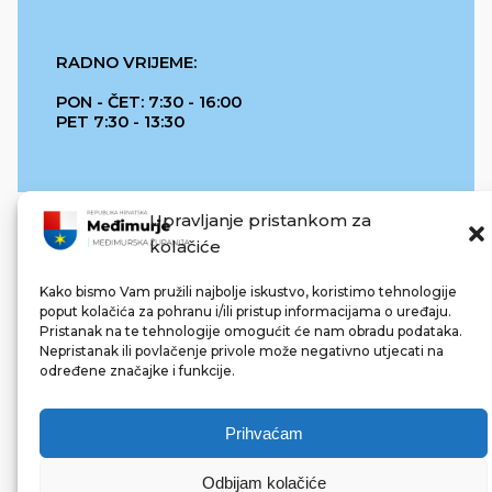
RADNO VRIJEME:
PON - ČET: 7:30 - 16:00
PET 7:30 - 13:30
Upravljanje pristankom za
kolačiće
Kako bismo Vam pružili najbolje iskustvo, koristimo tehnologije
poput kolačića za pohranu i/ili pristup informacijama o uređaju.
Pristanak na te tehnologije omogućit će nam obradu podataka.
REPUBLIKA HRVATSKA
Nepristanak ili povlačenje privole može negativno utjecati na
određene značajke i funkcije.
Prihvaćam
Odbijam kolačiće
© 2022 Međimurska županija. Sva prava pridržana.