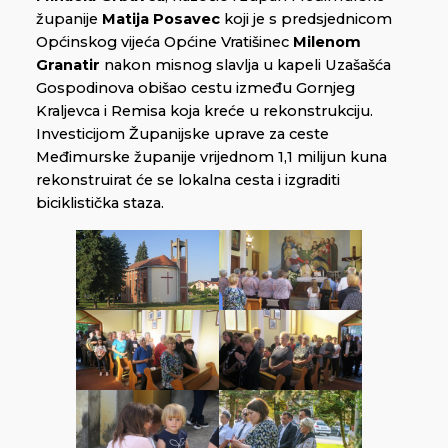
županije
Matija Posavec
koji je s predsjednicom
Općinskog vijeća Općine Vratišinec
Milenom
Granatir
nakon misnog slavlja u kapeli Uzašašća
Gospodinova obišao cestu između Gornjeg
Kraljevca i Remisa koja kreće u rekonstrukciju.
Investicijom Županijske uprave za ceste
Međimurske županije vrijednom 1,1 milijun kuna
rekonstruirat će se lokalna cesta i izgraditi
biciklistička staza.