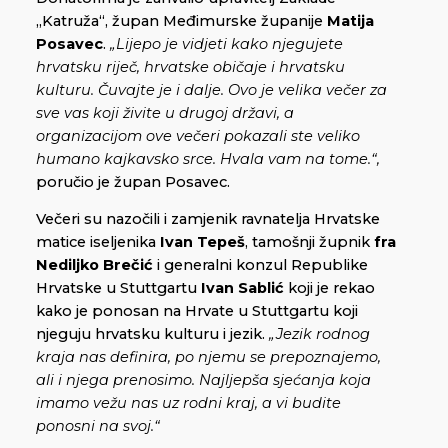
„Katruža“, župan Međimurske županije
Matija
Posavec
.
„Lijepo je vidjeti kako njegujete
hrvatsku riječ, hrvatske običaje i hrvatsku
kulturu. Čuvajte je i dalje. Ovo je velika večer za
sve vas koji živite u drugoj državi, a
organizacijom ove večeri pokazali ste veliko
humano kajkavsko srce. Hvala vam na tome.“,
poručio je župan Posavec.
Večeri su nazočili i zamjenik ravnatelja Hrvatske
matice iseljenika
Ivan Tepeš
, tamošnji župnik
fra
Nediljko Brečić
i generalni konzul Republike
Hrvatske u Stuttgartu
Ivan Sablić
koji je rekao
kako je ponosan na Hrvate u Stuttgartu koji
njeguju hrvatsku kulturu i jezik.
„Jezik rodnog
kraja nas definira, po njemu se prepoznajemo,
ali i njega prenosimo. Najljepša sjećanja koja
imamo vežu nas uz rodni kraj, a vi budite
ponosni na svoj.“