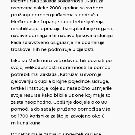
Međimurska zaklada solidarnosti „Katruža“
osnovana daleke 2000. godine sa svrhom
pružanja pomoći građanima s područja
Međimurske županije za potrebe liječenja,
rehabilitaciju, operacije, transplantacije organa,
nabave pomagala te nabavu lijekova u slučaju
kada zdravstveno osiguranje ne podmiruje
troškove ili ih ne podmiruje u cijelosti.
Iako su Međimurci već odavno bili poznati po
svojoj velikodušnosti i spremnosti za pomoć
potrebitima, Zaklada „Katruža“ u svom je
djelovanju okupila brojne pojedince, udruge,
tvrtke i institucije koje su nesebično usmjerile
svoje resurse kako bi bile uz one kojima je to
zaista neophodno. Godišnje dodijele oko 80
pomoći, a do sada je pruženo pomoći za više
od 1700 korisnika za što je izdvojeno oko 6
milijuna kuna.
Donatorima je zahvalio upravitelj Zaklade