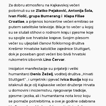
Za dobru atmosferu na Kajkavskoj večeri
pobrinuli su se
Zlatko Pejaković, Antonija Šola,
Ivan Fiolić, grupa Bumerang i Klapa Filiae
Croatiae
, a prijenos koncertne večeri emitirao se
putem satelitske televizije. Bila je to večer u kojoj
su se slušali stihovi o rodnom kraju i pjesme koje
su spojile sve hrvatske krajeve. Svojim plesom
večer su uljepšali članovi folklornog društva
Krešimir Hrvatske katoličke zajednice Stuttgart,
dok je poseban gost večeri bio bivši hrvatski
rukometni izbornik
Lino Červar
.
Inicijatori manifestacije su prijatelji i veliki
humanitarci
Denis Žeželj
, voditelj društva „Hrvati
Stuttgart“ , i umjetnik i pjevač
Ivica Busija
koji su
istaknuli da je cilj Kajkavske večeri druženje Hrvata
u domovini i inozemstvu, njegovanje tradicije,
pjesme i jezika, ali i humanitarna nota kroz koju
se pomaže potrebitima, a ove je godine odabrana