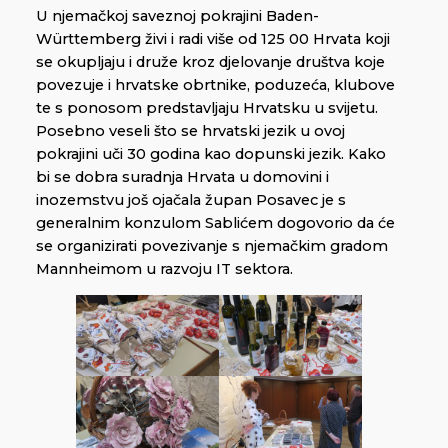
U njemačkoj saveznoj pokrajini Baden-
Württemberg živi i radi više od 125 00 Hrvata koji
se okupljaju i druže kroz djelovanje društva koje
povezuje i hrvatske obrtnike, poduzeća, klubove
te s ponosom predstavljaju Hrvatsku u svijetu.
Posebno veseli što se hrvatski jezik u ovoj
pokrajini uči 30 godina kao dopunski jezik. Kako
bi se dobra suradnja Hrvata u domovini i
inozemstvu još ojačala župan Posavec je s
generalnim konzulom Sablićem dogovorio da će
se organizirati povezivanje s njemačkim gradom
Mannheimom u razvoju IT sektora.