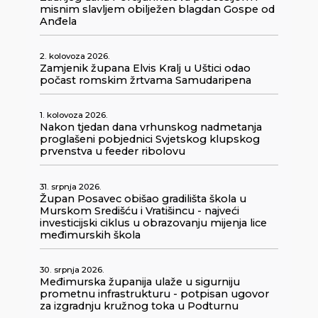
misnim slavljem obilježen blagdan Gospe od
Anđela
2. kolovoza 2026.
Zamjenik župana Elvis Kralj u Uštici odao
počast romskim žrtvama Samudaripena
1. kolovoza 2026.
Nakon tjedan dana vrhunskog nadmetanja
proglašeni pobjednici Svjetskog klupskog
prvenstva u feeder ribolovu
31. srpnja 2026.
Župan Posavec obišao gradilišta škola u
Murskom Središću i Vratišincu - najveći
investicijski ciklus u obrazovanju mijenja lice
međimurskih škola
30. srpnja 2026.
Međimurska županija ulaže u sigurniju
prometnu infrastrukturu - potpisan ugovor
za izgradnju kružnog toka u Podturnu