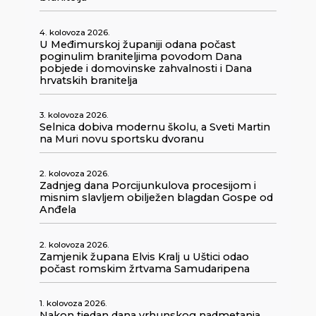
4. kolovoza 2026.
U Međimurskoj županiji odana počast
poginulim braniteljima povodom Dana
pobjede i domovinske zahvalnosti i Dana
hrvatskih branitelja
3. kolovoza 2026.
Selnica dobiva modernu školu, a Sveti Martin
na Muri novu sportsku dvoranu
2. kolovoza 2026.
Zadnjeg dana Porcijunkulova procesijom i
misnim slavljem obilježen blagdan Gospe od
Anđela
2. kolovoza 2026.
Zamjenik župana Elvis Kralj u Uštici odao
počast romskim žrtvama Samudaripena
1. kolovoza 2026.
Nakon tjedan dana vrhunskog nadmetanja