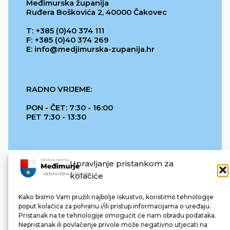
Međimurska županija
Ruđera Boškovića 2, 40000 Čakovec
T: +385 (0)40 374 111
F: +385 (0)40 374 269
E: info@medjimurska-zupanija.hr
RADNO VRIJEME:
PON - ČET: 7:30 - 16:00
PET 7:30 - 13:30
Upravljanje pristankom za
kolačiće
Kako bismo Vam pružili najbolje iskustvo, koristimo tehnologije
poput kolačića za pohranu i/ili pristup informacijama o uređaju.
Pristanak na te tehnologije omogućit će nam obradu podataka.
REPUBLIKA HRVATSKA
Nepristanak ili povlačenje privole može negativno utjecati na