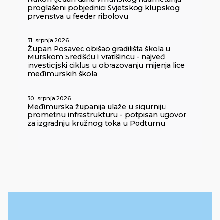
proglašeni pobjednici Svjetskog klupskog
prvenstva u feeder ribolovu
31. srpnja 2026.
Župan Posavec obišao gradilišta škola u
Murskom Središću i Vratišincu - najveći
investicijski ciklus u obrazovanju mijenja lice
međimurskih škola
30. srpnja 2026.
Međimurska županija ulaže u sigurniju
prometnu infrastrukturu - potpisan ugovor
za izgradnju kružnog toka u Podturnu