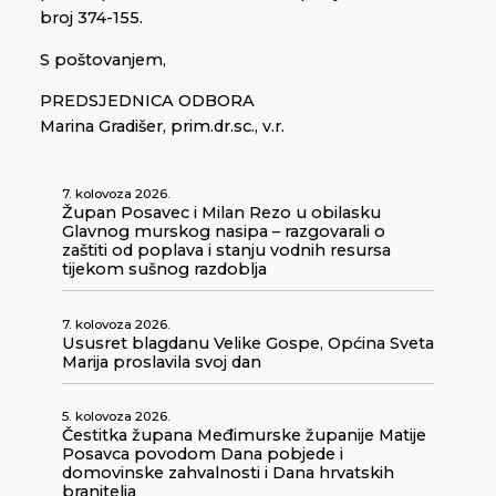
broj 374-155.
S poštovanjem,
PREDSJEDNICA ODBORA
Marina Gradišer, prim.dr.sc., v.r.
7. kolovoza 2026.
Župan Posavec i Milan Rezo u obilasku
Glavnog murskog nasipa – razgovarali o
zaštiti od poplava i stanju vodnih resursa
tijekom sušnog razdoblja
7. kolovoza 2026.
Ususret blagdanu Velike Gospe, Općina Sveta
Marija proslavila svoj dan
5. kolovoza 2026.
Čestitka župana Međimurske županije Matije
Posavca povodom Dana pobjede i
domovinske zahvalnosti i Dana hrvatskih
branitelja