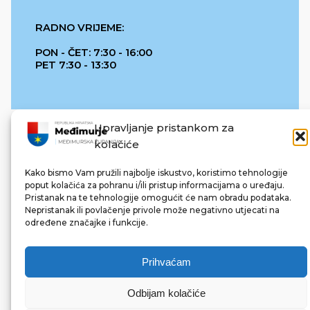
RADNO VRIJEME:
PON - ČET: 7:30 - 16:00
PET 7:30 - 13:30
Upravljanje pristankom za
kolačiće
Kako bismo Vam pružili najbolje iskustvo, koristimo tehnologije
poput kolačića za pohranu i/ili pristup informacijama o uređaju.
Pristanak na te tehnologije omogućit će nam obradu podataka.
REPUBLIKA HRVATSKA
Nepristanak ili povlačenje privole može negativno utjecati na
određene značajke i funkcije.
Prihvaćam
Odbijam kolačiće
© 2022 Međimurska županija. Sva prava pridržana.
Made with ❤ by bg & 3na3.