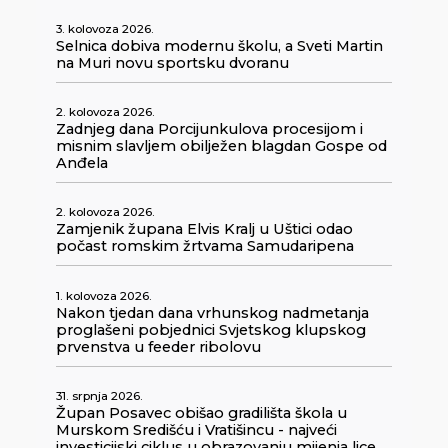
3. kolovoza 2026.
Selnica dobiva modernu školu, a Sveti Martin
na Muri novu sportsku dvoranu
2. kolovoza 2026.
Zadnjeg dana Porcijunkulova procesijom i
misnim slavljem obilježen blagdan Gospe od
Anđela
2. kolovoza 2026.
Zamjenik župana Elvis Kralj u Uštici odao
počast romskim žrtvama Samudaripena
1. kolovoza 2026.
Nakon tjedan dana vrhunskog nadmetanja
proglašeni pobjednici Svjetskog klupskog
prvenstva u feeder ribolovu
31. srpnja 2026.
Župan Posavec obišao gradilišta škola u
Murskom Središću i Vratišincu - najveći
investicijski ciklus u obrazovanju mijenja lice