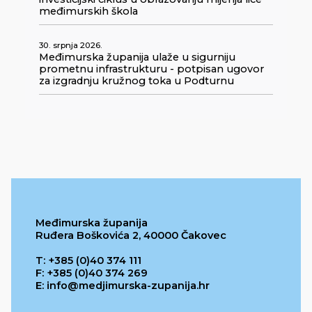
međimurskih škola
30. srpnja 2026.
Međimurska županija ulaže u sigurniju
prometnu infrastrukturu - potpisan ugovor
za izgradnju kružnog toka u Podturnu
Međimurska županija
Ruđera Boškovića 2, 40000 Čakovec
T: +385 (0)40 374 111
F: +385 (0)40 374 269
E: info@medjimurska-zupanija.hr