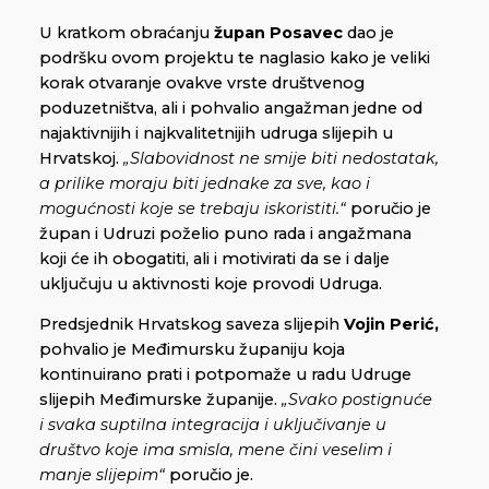
U kratkom obraćanju
župan Posavec
dao je
podršku ovom projektu te naglasio kako je veliki
korak otvaranje ovakve vrste društvenog
poduzetništva, ali i pohvalio angažman jedne od
najaktivnijih i najkvalitetnijih udruga slijepih u
Hrvatskoj.
„Slabovidnost ne smije biti nedostatak,
a prilike moraju biti jednake za sve, kao i
mogućnosti koje se trebaju iskoristiti.“
poručio je
župan i Udruzi poželio puno rada i angažmana
koji će ih obogatiti, ali i motivirati da se i dalje
uključuju u aktivnosti koje provodi Udruga.
Predsjednik Hrvatskog saveza slijepih
Vojin Perić,
pohvalio je Međimursku županiju koja
kontinuirano prati i potpomaže u radu Udruge
slijepih Međimurske županije.
„Svako postignuće
i svaka suptilna integracija i uključivanje u
društvo koje ima smisla, mene čini veselim i
manje slijepim“
poručio je.