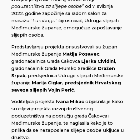
poduzetništva za slijepe osobe”
od 7. svibnja
2022. godine započinje sa radom salon za
masažu “
Lumbago”
čiji osnivač, Udruga slijepih
Međimurske županije, omogućuje zapošljavanje
slijepih osoba.
Predstavljanju projekta prisustvovali su župan
Međimurske županije
Matija Posavec
,
gradonačelnica Grada Čakovca
Ljerka Cividini
,
gradonačelnik Grada Mursko Središće
Dražen
Srpak,
predsjednica Udruge slijepih Međimurske
županije
Marija Ciglar,
predsjednik Hrvatskog
saveza slijepih
Vojin Perić.
Voditeljica projekta
Ivana Mikac
objasnila je kako
su ciljevi projekta razvoj društvenog
poduzetništva na području grada Čakovca i
Međimurske županije, te naglasila kako je to
prilika
da se nezaposlene slijepe osobe uključe u
društvo.