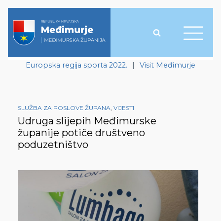
Europska regija sporta 2022.
|
Visit Međimurje
SLUŽBA ZA POSLOVE ŽUPANA
,
VIJESTI
Udruga slijepih Međimurske
županije potiče društveno
poduzetništvo